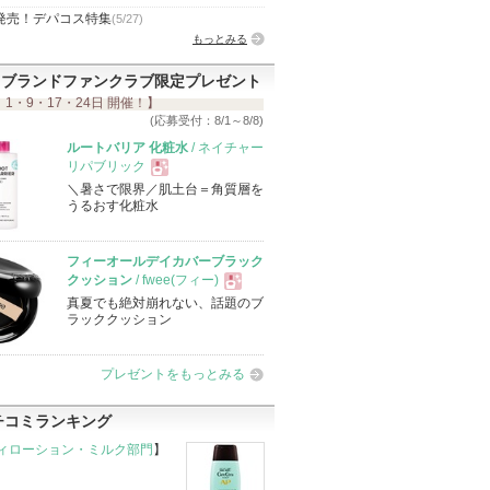
発売！デパコス特集
(5/27)
もっとみる
ブランドファンクラブ限定プレゼント
 1・9・17・24日 開催！】
(応募受付：8/1～8/8)
ルートバリア 化粧水
/ ネイチャー
リパブリック
＼暑さで限界／肌土台＝角質層を
現
うるおす化粧水
品
フィーオールデイカバーブラック
クッション
/ fwee(フィー)
真夏でも絶対崩れない、話題のブ
現
ラッククッション
品
プレゼントをもっとみる
チコミランキング
ィローション・ミルク部門
】