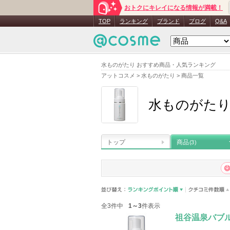
おトクにキレイになる情報が満載！
TOP
ランキング
ブランド
ブログ
Q&A
水ものがたり おすすめ商品・人気ランキング
アットコスメ
>
水ものがたり
>
商品一覧
水ものがた
トップ
商品
(3)
全3件中
1～3
件表示
祖谷温泉バブ