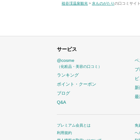
祖谷渓温泉観光
>
水ものがたり
の口コミサイト
サービス
@cosme
ベ
（化粧品・美容の口コミ）
プ
ランキング
ビ
ポイント・クーポン
新
ブログ
最
Q&A
プレミアム会員とは
免
利用規約
ヘ