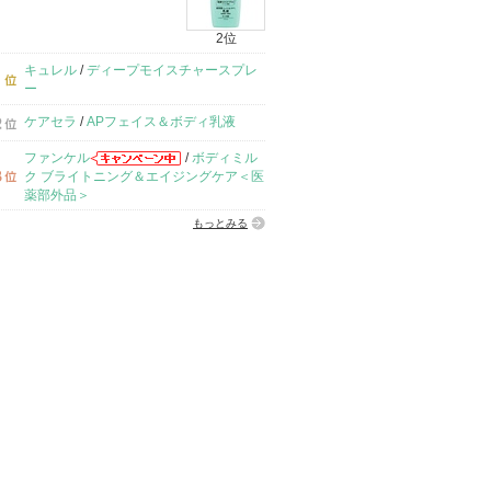
2位
キュレル
/
ディープモイスチャースプレ
ー
ケアセラ
/
APフェイス＆ボディ乳液
ファンケル
/
ボディミル
ク ブライトニング＆エイジングケア＜医
薬部外品＞
もっとみる