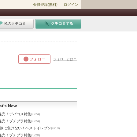
会員登録(無料)
ログイン
私のクチコミ
クチコミする
フォロー
フォローとは？
t's New
発売！デパコス特集
(6/24)
発売！プチプラ特集
(6/24)
線に負けない！ベストイレブン
(6/10)
発売！プチプラ特集
(5/28)