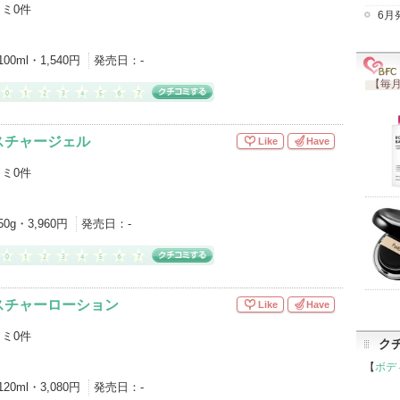
ミ0件
6月
100ml・1,540円
発売日：
-
【毎月
スチャージェル
Like
Have
ミ0件
50g・3,960円
発売日：
-
スチャーローション
Like
Have
ミ0件
ク
【
ボデ
120ml・3,080円
発売日：
-