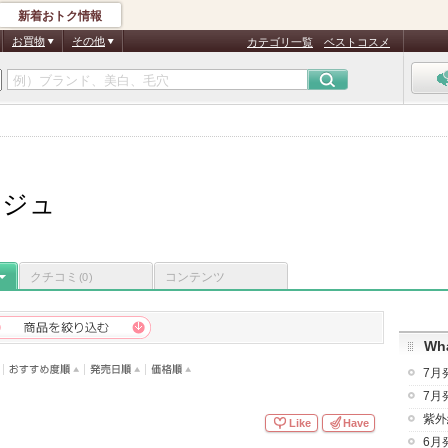
新着おトク情報
お買物
その他
カテゴリ一覧
ベストコスメ
ージュ
クチコミ
コンテンツ
(0)
Wha
7月
7月
紫外
Like
Have
6月