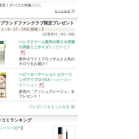
発売！デパコス特集
(5/27)
もっとみる
ブランドファンクラブ限定プレゼント
 1・9・17・24日 開催！】
(応募受付：8/1～8/8)
ハンドクリーム新作の香り＆待望
の再販ミニサイズ！
/ クナイプ
新作ホワイトブロッサムと人気の
現
ネロリをお届け！
ヘビーローテーション カラーリ
品
ングアイブロウEX
/ ヘビーロー
テーション
新色の「アッシュグレージュ」を
現
プレゼント！
プレゼントをもっとみる
品
チコミランキング
シーラー部門
】