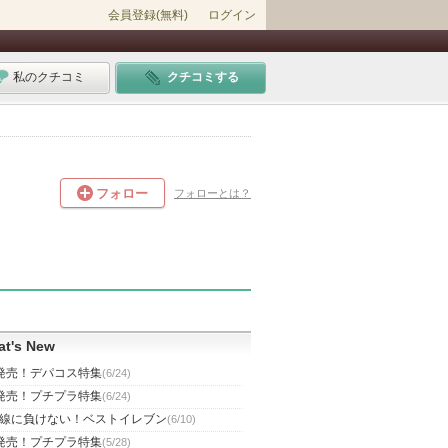
会員登録(無料)
ログイン
私のクチコミ
クチコミする
フォロー
フォローとは？
t's New
発売！デパコス特集
(6/24)
発売！プチプラ特集
(6/24)
線に負けない！ベストイレブン
(6/10)
発売！プチプラ特集
(5/28)