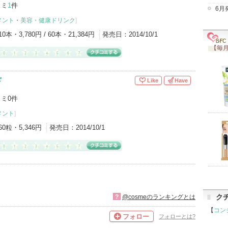
コミ
1
件
6月
メント
・
美容・健康ドリンク
]
10本・3,780円 / 60本・21,384円
発売日：
2014/10/1
【毎月
ド
Like
Have
ミ0件
メント
]
60粒・5,346円
発売日：
2014/10/1
ク
?
@cosmeのランキングとは
【
コン
フォロー
フォローとは?