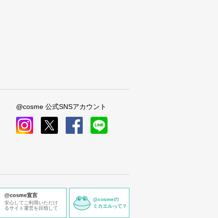
@cosme 公式SNSアカウント
instagram
x
facebook
line
@cosme宣言
@cosmeの
安心してご利用いただけ
ミカエルって？
るサイト運営を目指して