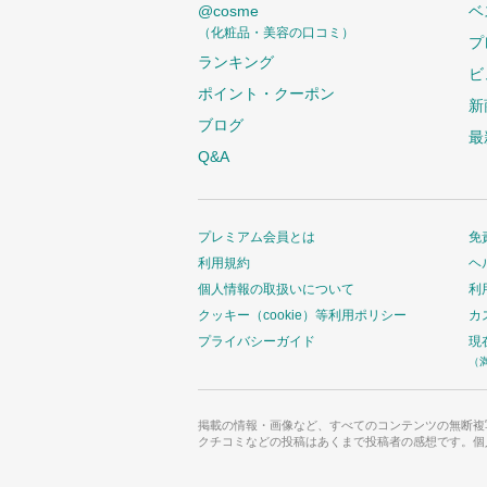
@cosme
ベ
（化粧品・美容の口コミ）
プ
ランキング
ビ
ポイント・クーポン
新
ブログ
最
Q&A
プレミアム会員とは
免
利用規約
ヘ
個人情報の取扱いについて
利
クッキー（cookie）等利用ポリシー
カ
プライバシーガイド
現
（
掲載の情報・画像など、すべてのコンテンツの無断複
クチコミなどの投稿はあくまで投稿者の感想です。個