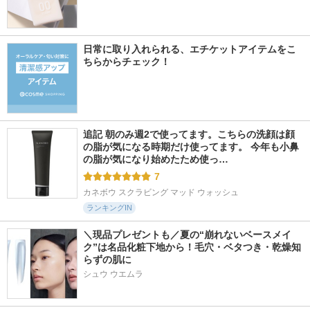
日常に取り入れられる、エチケットアイテムをこ
ちらからチェック！
追記 朝のみ週2で使ってます。こちらの洗顔は顔
の脂が気になる時期だけ使ってます。 今年も小鼻
の脂が気になり始めたため使っ…
7
カネボウ スクラビング マッド ウォッシュ
ランキングIN
＼現品プレゼントも／夏の“崩れないベースメイ
ク”は名品化粧下地から！毛穴・ベタつき・乾燥知
らずの肌に
シュウ ウエムラ