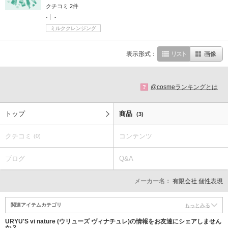
クチコミ 2件
-
-
ミルククレンジング
表示形式：
リスト
画像
@cosmeランキングとは
?
トップ
商品
(3)
クチコミ
コンテンツ
(0)
ブログ
Q&A
メーカー名：
有限会社 個性表現
関連アイテムカテゴリ
もっとみる
URYU'S vi nature (ウリューズ ヴィナチュレ)の情報をお友達にシェアしません
か？