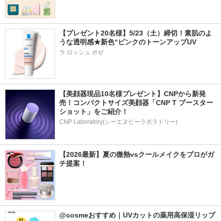
【プレゼント20名様】5/23（土）締切！素肌のよ
うな透明感★新色“ピンクのトーンアップUV
ラ ロッシュ ポゼ
【美顔器現品10名様プレゼント】CNPから新発
売！コンパクトサイズ美顔器「CNP T ブースター 
ショット」をご紹介！
CNP Laboratory(シーエヌピーラボラトリー)
【2026最新】夏の微熱vsクールメイクをプロがガ
チ提案！
@cosmeおすすめ｜UVカットの薬用高保湿リップ