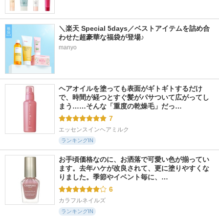
＼楽天 Special 5days／ベストアイテムを詰め合
わせた超豪華な福袋が登場♪
manyo
ヘアオイルを塗っても表面がギトギトするだけ
で、時間が経つとすぐ髪がパサついて広がってし
まう……そんな「重度の乾燥毛」だっ…
7
エッセンスインヘアミルク
ランキングIN
お手頃価格なのに、お洒落で可愛い色が揃ってい
ます。去年ハケが改良されて、更に塗りやすくな
りました。季節やイベント毎に、…
6
カラフルネイルズ
ランキングIN