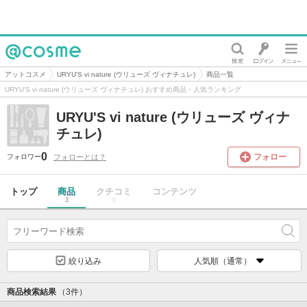
@cosme
アットコスメ
URYU'S vi nature (ウリューズ ヴィナチュレ)
商品一覧
URYU'S vi nature (ウリューズ ヴィナチュレ) おすすめ商品・人気ランキング
URYU'S vi nature (ウリューズ ヴィナ
チュレ)
0
フォロー
フォローとは？
フォロワー
トップ
商品
クチコミ
コンテンツ
3
0
絞り込み
人気順（通常）
商品検索結果
（3件）