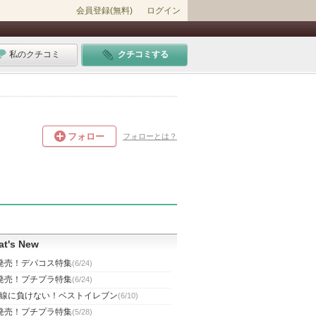
会員登録(無料)
ログイン
私のクチコミ
クチコミする
フォロー
フォローとは？
t's New
発売！デパコス特集
(6/24)
発売！プチプラ特集
(6/24)
線に負けない！ベストイレブン
(6/10)
発売！プチプラ特集
(5/28)