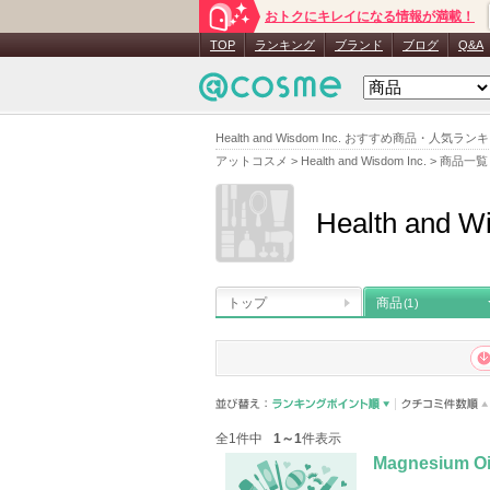
おトクにキレイになる情報が満載！
TOP
ランキング
ブランド
ブログ
Q&A
Health and Wisdom Inc. おすすめ商品・人気ラン
アットコスメ
>
Health and Wisdom Inc.
>
商品一覧
Health and W
トップ
商品
(1)
全1件中
1～1
件表示
Magnesium