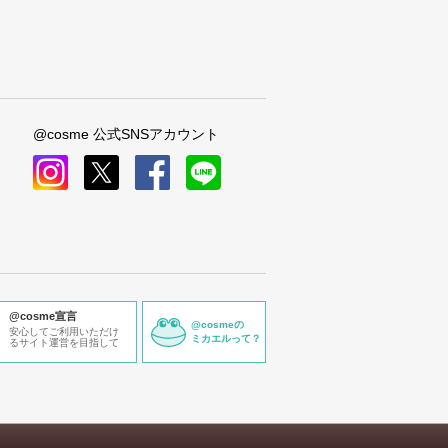
@cosme 公式SNSアカウント
instagram
x
facebook
line
@cosme宣言
@cosmeの
安心してご利用いただけ
ミカエルって？
るサイト運営を目指して