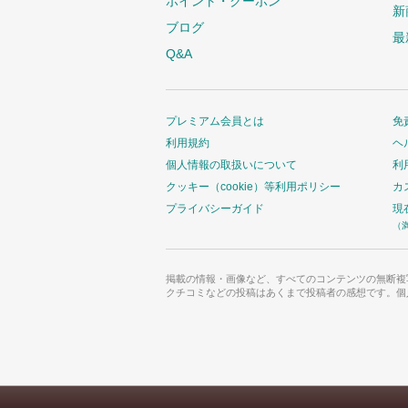
ポイント・クーポン
新
ブログ
最
Q&A
プレミアム会員とは
免
利用規約
ヘ
個人情報の取扱いについて
利
クッキー（cookie）等利用ポリシー
カ
プライバシーガイド
現
（
掲載の情報・画像など、すべてのコンテンツの無断複
クチコミなどの投稿はあくまで投稿者の感想です。個