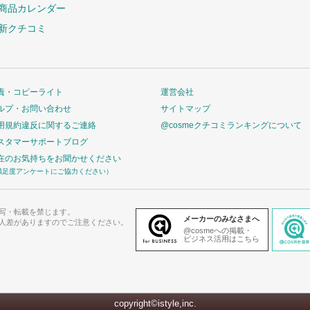
商品カレンダー
新クチコミ
責・コピーライト
運営会社
ルプ・お問い合わせ
サイトマップ
用規約違反に関するご連絡
@cosmeクチコミランキングについて
スタマーサポートブログ
在のお気持ちをお聞かせください
満足度アンケートにご協力ください）
写・転載を禁じます。
メーカーのみなさまへ
人差がありますのでご注意ください。
@cosmeへの掲載・
ビジネス活用はこちら
copyright©istyle,inc.