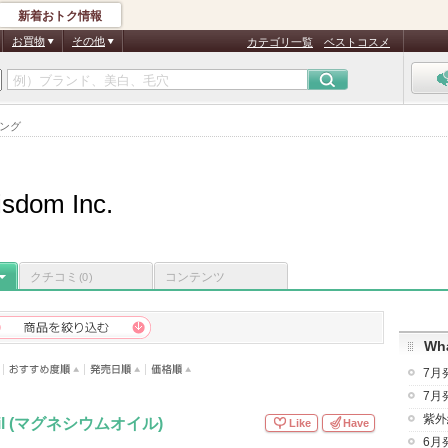
新着おトク情報
お買物
その他
カテゴリ一覧
ベストコスメ
キング
isdom Inc.
クチコミ
コンテンツ
(0)
Wha
7月
7月
紫外
 Oil (マグネシウムオイル)
Like
Have
6月