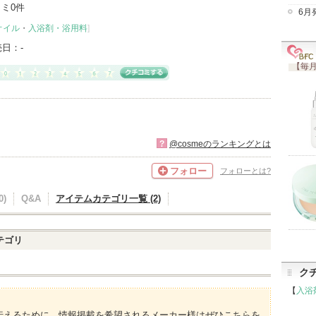
ミ0件
6月
オイル
・
入浴剤・浴用料
]
売日：
-
【毎月
?
@cosmeのランキングとは
フォロー
フォローとは?
)
Q&A
アイテムカテゴリ一覧 (2)
テゴリ
ク
【
入浴
伝えるために、情報掲載を希望されるメーカー様はぜひこちらを