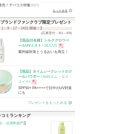
発売！デパコス特集
(5/27)
もっとみる
ブランドファンクラブ限定プレゼント
 1・9・17・24日 開催！】
(応募受付：8/1～8/8)
【現品20名様】シルクグロウベ
ールUVミスト
/ SILCUS
紫外線対策とうるおいを両立！
現
品
【現品】タイムシークレットのク
ールパウダー
/ msh(エム・エス・
エイチ)
SPF50+ PA++++で日中のUV対策
現
にも
プレゼントをもっとみる
品
チコミランキング
剤・浴用料部門
】