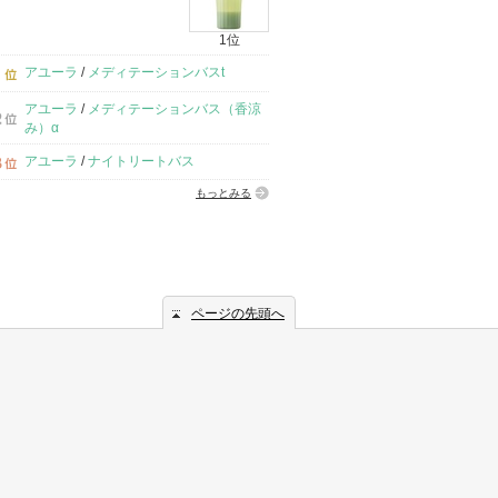
1位
アユーラ
/
メディテーションバスt
アユーラ
/
メディテーションバス（香涼
み）α
アユーラ
/
ナイトリートバス
もっとみる
ページの先頭へ