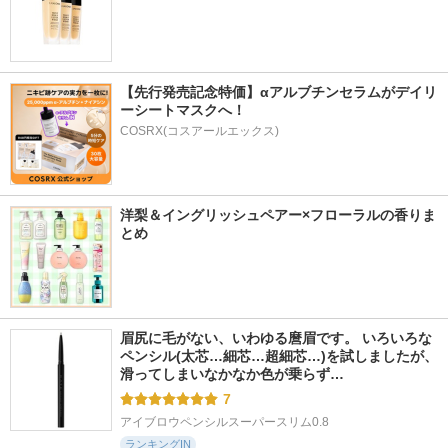
【先行発売記念特価】αアルブチンセラムがデイリ
ーシートマスクへ！
COSRX(コスアールエックス)
洋梨＆イングリッシュペアー×フローラルの香りま
とめ
眉尻に毛がない、いわゆる麿眉です。 いろいろな
ペンシル(太芯…細芯…超細芯…)を試しましたが、
滑ってしまいなかなか色が乗らず…
7
アイブロウペンシルスーパースリム0.8
ランキングIN