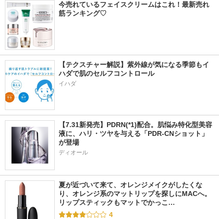
今売れているフェイスクリームはこれ！最新売れ
筋ランキング♡
【テクスチャー解説】紫外線が気になる季節もイ
ハダで肌のセルフコントロール
イハダ
【7.31新発売】PDRN(*1)配合。肌悩み特化型美容
液に、ハリ・ツヤを与える「PDR-CNショット」
が登場
ディオール
夏が近づいて来て、オレンジメイクがしたくな
り、オレンジ系のマットリップを探しにMACへ。 
リップスティックもマットでかっこ…
4