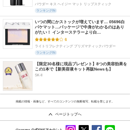
パウダー キス ヘイジー マット リップスティック
ランキングIN
いつの間にかストックが増えています… 05696白
パケマット…パッケージで中身がわかるのはあり
がたい！ インターステラーより白…
6
ライトリフレクティング プリズマティックパウダー
ランキングIN
【限定30名様に現品プレゼント】8つの美容効果を
この1本で【新美容液キット再販Newsも】
SK-II
掲載の情報・画像など、すべてのコンテンツの無断複写、転載を禁じます。
ページトップへ