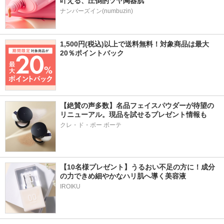
叶える、圧倒的ツヤ陶器肌
ナンバーズイン(numbuzin)
1,500円(税込)以上で送料無料！対象商品は最大
20％ポイントバック
【絶賛の声多数】名品フェイスパウダーが待望の
リニューアル。現品を試せるプレゼント情報も
クレ・ド・ポー ボーテ
【10名様プレゼント】うるおい不足の方に！成分
の力できめ細やかなハリ肌へ導く美容液
IROIKU