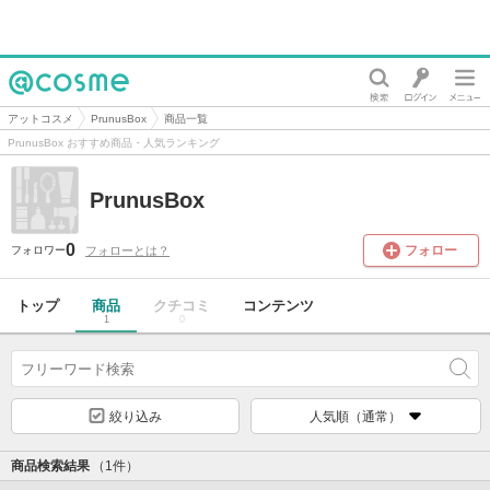
@cosme
アットコスメ
PrunusBox
商品一覧
PrunusBox おすすめ商品・人気ランキング
PrunusBox
0
フォロー
フォローとは？
フォロワー
トップ
商品
クチコミ
コンテンツ
1
0
絞り込み
人気順（通常）
商品検索結果
（1件）