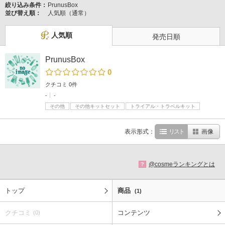
絞り込み条件：
PrunusBox
並び替え順：
人気順（通常）
人気順
発売日順
PrunusBox
0
クチコミ 0件
-
-
その他
その他キットセット
トライアル・トラベルキット
表示形式：
リスト
画像
@cosmeランキングとは
?
トップ
商品
(1)
クチコミ
コンテンツ
(0)