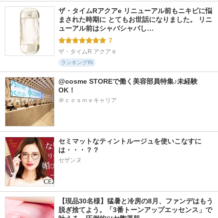
ザ・タイムRアクアe リニューアル前もニキビに悩
まされた時期に とてもお世話になりました。 リニ
ューアル前はシャバシャバし…
7
ザ・タイムR アクア e
ランキングIN
@cosme STOREで働く美容部員特集♪未経験
OK！
＠ｃｏｓｍｅキャリア
セミマットなティントルージュを使いこなすに
は・・・？？
セザンヌ
【現品30名様】猛暑と冷房の8月、ファンデはもう
脱ぎ捨てよう。「3番トーンアップエッセンス」で