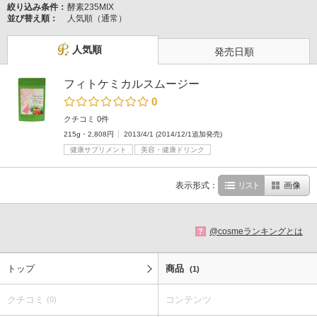
絞り込み条件：
酵素235MIX
並び替え順：
人気順（通常）
人気順
発売日順
フィトケミカルスムージー
0
クチコミ 0件
215g・2,808円
2013/4/1 (2014/12/1追加発売)
健康サプリメント
美容・健康ドリンク
表示形式：
リスト
画像
@cosmeランキングとは
?
トップ
商品
(1)
クチコミ
コンテンツ
(0)