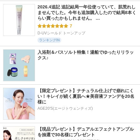
2026.4追記 追記結局一年位使っていて、肌荒れし
ませんでした。今年も追加購入したので結局8本く
らい買ったかもしれません。 …
7
D-UVシールド トーンアップ
ランキングIN
入浴剤＆バスソルト特集！湯船でゆったりリラッ
クス♪
【限定プレゼント】ナチュラル仕上げで崩れにく
い！キレイが続く夏肌へ★美容液ファンデを20名
様に
AGE20'S(エージトウェンティズ)
【現品プレゼント】デュアルエフェクトアンプル
を抽選で30名様にプレゼント