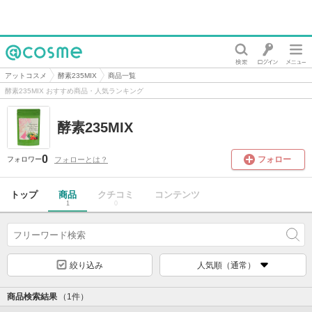
@cosme
アットコスメ
酵素235MIX
商品一覧
酵素235MIX おすすめ商品・人気ランキング
酵素235MIX
0
フォロー
フォローとは？
フォロワー
トップ
商品
クチコミ
コンテンツ
1
0
絞り込み
人気順（通常）
商品検索結果
（1件）