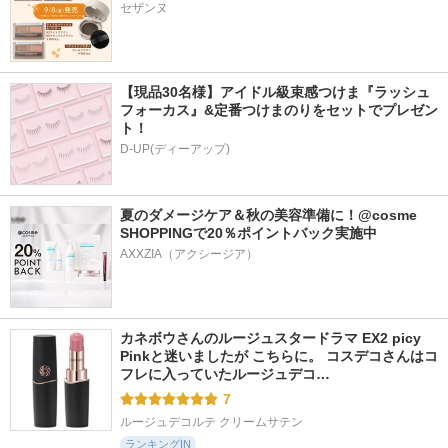
セザンヌ
【現品30名様】アイドル級束感つけま『ラッシュ
フォーカス』&定番つけまのりをセットでプレゼン
ト！
D-UP(ディーアップ)
夏のダメージケア＆秋の美容準備に！@cosme 
SHOPPINGで20％ポイントバック実施中
カネボウさんのルージュスタードラマ EX2 picy 
Pinkと迷いましたが こちらに。 コスデコさんはコ
フレに入っていたルージュデコ…
7
ルージュデコルテ クリームサテン
ランキングIN