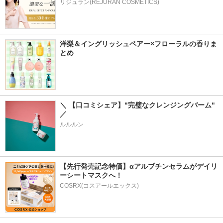
リジュラン(REJURAN COSMETICS)
洋梨＆イングリッシュペアー×フローラルの香りま
とめ
＼ 【口コミシェア】"完璧なクレンジングバーム" 
／
ルルルン
【先行発売記念特価】αアルブチンセラムがデイリ
ーシートマスクへ！
COSRX(コスアールエックス)