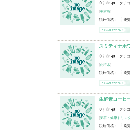
0
-pt
クチ
[
美容液
]
税込価格：
-
発
スミティナホ
0
-pt
クチ
[
化粧水
]
税込価格：
-
発
生酵素コーヒ
0
-pt
クチ
[
美容・健康ドリン
税込価格：
-
発