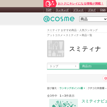
おトクにキレイになる情報が満載！
TOP
ランキング
ブランド
ブログ
Q&A
スミティナ おすすめ商品・人気ランキング
アットコスメ
>
スミティナ
>
商品一覧
スミティナ
トップ
商品
(3)
全3件中
1～3
件表示
スミティナビ