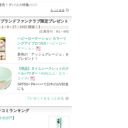
発売！デパコス特集
(5/27)
もっとみる
ブランドファンクラブ限定プレゼント
 1・9・17・24日 開催！】
(応募受付：8/1～8/8)
ヘビーローテーション カラーリ
ングアイブロウEX
/ ヘビーロー
テーション
新色の「アッシュグレージュ」を
現
プレゼント！
【現品】タイムシークレットのク
品
ールパウダー
/ msh(エム・エス・
エイチ)
SPF50+ PA++++で日中のUV対策
現
にも
プレゼントをもっとみる
品
チコミランキング
き粉部門
】