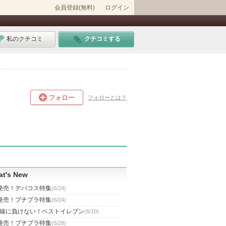
会員登録(無料)
ログイン
私のクチコミ
クチコミする
フォロー
フォローとは？
t's New
発売！デパコス特集
(6/24)
発売！プチプラ特集
(6/24)
線に負けない！ベストイレブン
(6/10)
発売！プチプラ特集
(5/28)