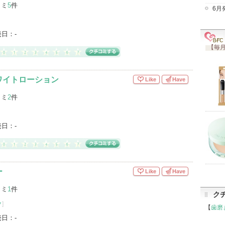
コミ
5
件
6月
売日：
-
【毎月
ワイトローション
Like
Have
コミ
2
件
売日：
-
ー
Like
Have
コミ
1
件
ク
ク
]
【
歯磨
売日：
-