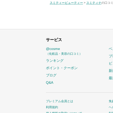
スミティービューティー
>
スミティナ
の口コミ
サービス
@cosme
ベ
（化粧品・美容の口コミ）
プ
ランキング
ビ
ポイント・クーポン
新
ブログ
最
Q&A
プレミアム会員とは
免
利用規約
ヘ