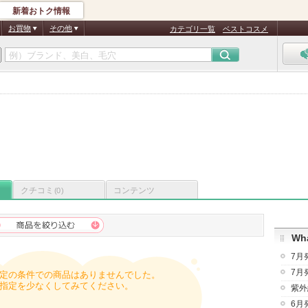
新着おトク情報
お買物
その他
カテゴリ一覧
ベストコスメ
クチコミ
コンテンツ
(0)
Wha
7月
7月
定の条件での商品はありませんでした。
指定を少なくしてみてください。
紫外
6月