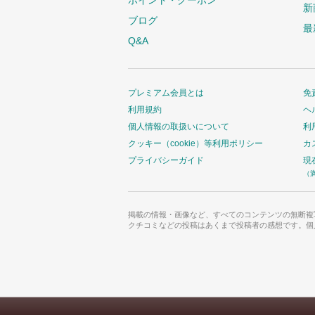
ポイント・クーポン
新
ブログ
最
Q&A
プレミアム会員とは
免
利用規約
ヘ
個人情報の取扱いについて
利
クッキー（cookie）等利用ポリシー
カ
プライバシーガイド
現
（
掲載の情報・画像など、すべてのコンテンツの無断複
クチコミなどの投稿はあくまで投稿者の感想です。個