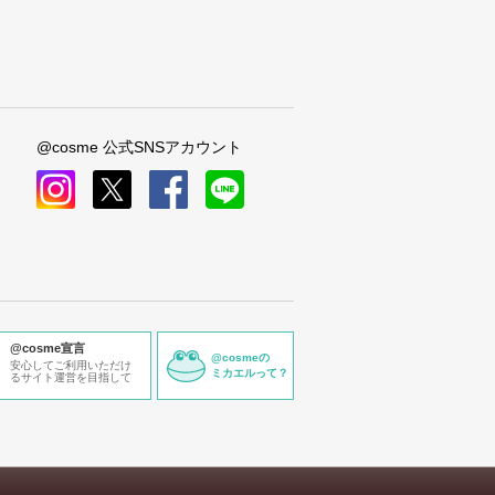
@cosme 公式SNSアカウント
instagram
x
facebook
line
@cosme宣言
@cosmeの
安心してご利用いただけ
ミカエルって？
るサイト運営を目指して