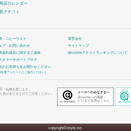
商品カレンダー
新クチコミ
責・コピーライト
運営会社
ルプ・お問い合わせ
サイトマップ
用規約違反に関するご連絡
@cosmeクチコミランキングについて
スタマーサポートブログ
在のお気持ちをお聞かせください
満足度アンケートにご協力ください）
写・転載を禁じます。
メーカーのみなさまへ
人差がありますのでご注意ください。
@cosmeへの掲載・
ビジネス活用はこちら
copyright©istyle,inc.