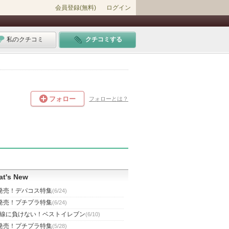
会員登録(無料)
ログイン
私のクチコミ
クチコミする
フォロー
フォローとは？
t's New
発売！デパコス特集
(6/24)
発売！プチプラ特集
(6/24)
線に負けない！ベストイレブン
(6/10)
発売！プチプラ特集
(5/28)