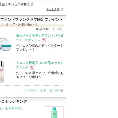
発売！デパコス特集
(5/27)
もっとみる
ブランドファンクラブ限定プレゼント
 1・9・17・24日 開催！】
(応募受付：8/1～8/8)
薬用さらさらデオドラントパウダ
ー
/ デオナチュレ
ベスコス受賞のボディパウダーを
現
プレゼント！
品
ベスコス殿堂入りの名品エッセン
ス
/ SK-II
たっぷり保湿ケアで、透明感のあ
現
るクリアな素肌へ
品
プレゼントをもっとみる
チコミランキング
剤・浴用料部門
】