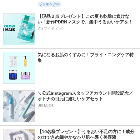
ランキングIN
【現品２点プレゼント】この夏も乾燥に負けな
い！新作PDRNマスクで、集中うるおいケアを！
VT(ブイティー)
気になるお肌のくすみに！ブライトニングケア特
集
＼公式Instagramスタッフアカウント開設記念／
オトナの目元に嬉しいケアセット
Bio Lucia
【10名様プレゼント】うるおい不足の方に！成分
の力できめ細やかなハリ肌へ導く美容液