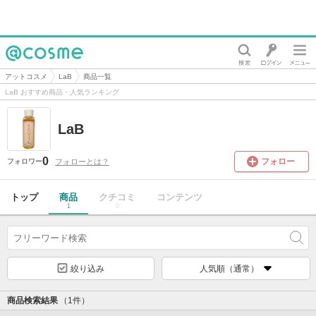
@cosme
アットコスメ
LaB
商品一覧
LaB おすすめ商品・人気ランキング
LaB
0
フォロー
フォローとは？
フォロワー
トップ
商品
クチコミ
コンテンツ
1
0
絞り込み
人気順（通常）
商品検索結果
（1件）