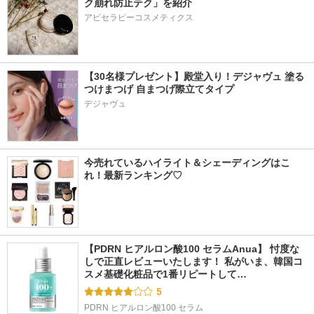
ク崩れ防止テク」を紹介
アピセラピーコスメティクス
【30名様プレゼント】殿堂入り！デジャヴュ 塗る
つけまつげ 自まつげ際立てタイプ
デジャヴュ
今売れているハイライト＆シェーディングはこ
れ！最新ランキング♡
【PDRN ヒアルロン酸100 セラムAnua】 忖度な
しで正直レビューいたします！ 私がいま、韓国コ
スメ基礎化粧品で1番リピートして…
5
PDRN ヒアルロン酸100 セラム