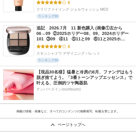
6
クラリファイイング ジェルウォッシュ MED
ランキングIN
追記　2026.7月　11 新色購入 (画像①左から
06→09  ②2025ホリデー08、09、2024ホリデー
101  ③09   ④11   ⑤11と09   ⑥11と2025ホ…
6
スキンシャドウ デザイニング パレット
ランキングIN
【現品30名様】猛暑と冷房の8月、ファンデはもう
脱ぎ捨てよう。「3番トーンアップエッセンス」で
叶える、圧倒的ツヤ陶器肌
ナンバーズイン(numbuzin)
掲載の情報・画像など、すべてのコンテンツの無断複写、転載を禁じます。
ページトップへ