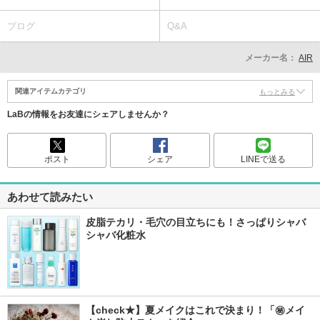
ブログ
Q&A
メーカー名：
AIR
関連アイテムカテゴリ
もっとみる
LaBの情報をお友達にシェアしませんか？
ポスト
シェア
LINEで送る
あわせて読みたい
皮脂テカリ・毛穴の目立ちにも！さっぱりシャバ
シャバ化粧水
【check★】夏メイクはこれで決まり！「㊙メイ