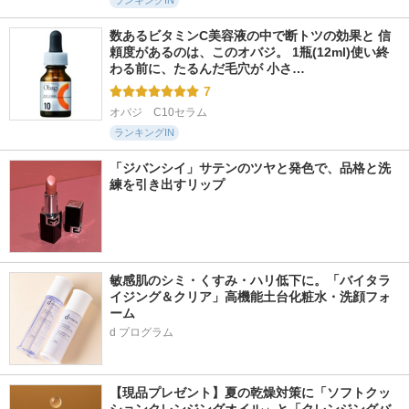
ランキングIN
数あるビタミンC美容液の中で断トツの効果と 信
頼度があるのは、このオバジ。 1瓶(12ml)使い終
わる前に、たるんだ毛穴が 小さ…
7
オバジ　C10セラム
ランキングIN
「ジバンシイ」サテンのツヤと発色で、品格と洗
練を引き出すリップ
敏感肌のシミ・くすみ・ハリ低下に。「バイタラ
イジング＆クリア」高機能土台化粧水・洗顔フォ
ーム
d プログラム
【現品プレゼント】夏の乾燥対策に「ソフトクッ