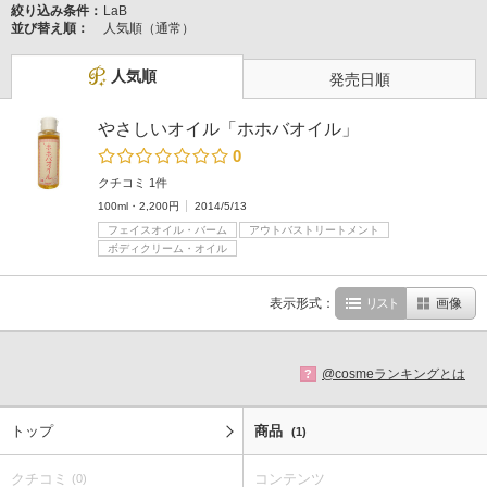
絞り込み条件：
LaB
並び替え順：
人気順（通常）
人気順
発売日順
やさしいオイル「ホホバオイル」
0
クチコミ 1件
100ml・2,200円
2014/5/13
フェイスオイル・バーム
アウトバストリートメント
ボディクリーム・オイル
表示形式：
リスト
画像
@cosmeランキングとは
?
トップ
商品
(1)
クチコミ
コンテンツ
(0)