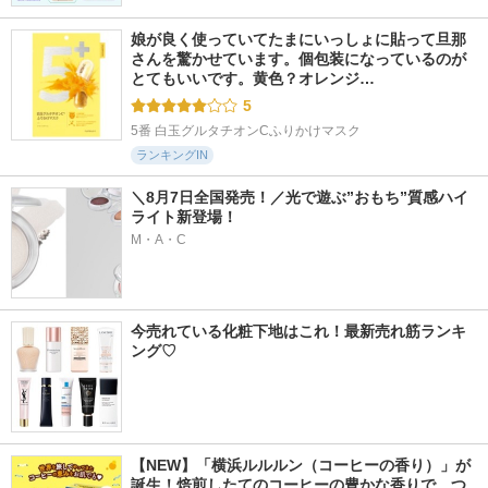
娘が良く使っていてたまにいっしょに貼って旦那
さんを驚かせています。個包装になっているのが
とてもいいです。黄色？オレンジ…
5
5番 白玉グルタチオンCふりかけマスク
ランキングIN
＼8月7日全国発売！／光で遊ぶ”おもち”質感ハイ
ライト新登場！
M・A・C
今売れている化粧下地はこれ！最新売れ筋ランキ
ング♡
【NEW】「横浜ルルルン（コーヒーの香り）」が
誕生！焙煎したてのコーヒーの豊かな香りで、つ