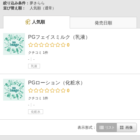
絞り込み条件：
夢きらら
並び替え順：
人気順（通常）
人気順
発売日順
PGフェイスミルク（乳液）
0
クチコミ 1件
-
-
乳液
PGローション（化粧水）
0
クチコミ 1件
-
-
化粧水
表示形式：
リスト
画像