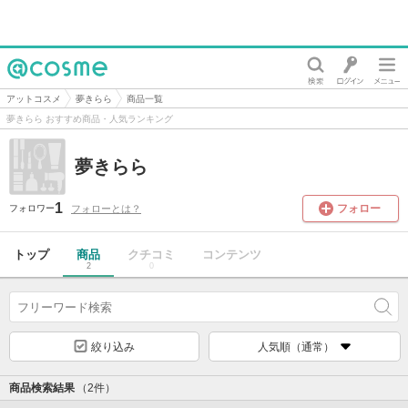
@cosme
アットコスメ
夢きらら
商品一覧
夢きらら おすすめ商品・人気ランキング
夢きらら
1
フォロー
フォローとは？
フォロワー
トップ
商品
クチコミ
コンテンツ
2
0
絞り込み
人気順（通常）
商品検索結果
（2件）