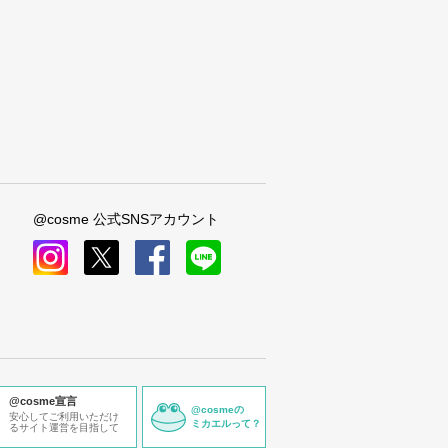
@cosme 公式SNSアカウント
instagram
x
facebook
line
@cosme宣言
@cosmeの
安心してご利用いただけ
ミカエルって？
るサイト運営を目指して