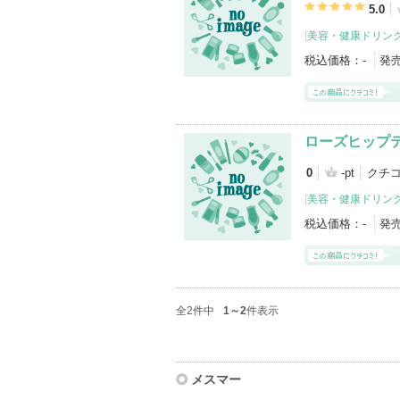
5.0
[
美容・健康ドリン
税込価格：
-
発
ローズヒップ
0
-pt
クチ
[
美容・健康ドリン
税込価格：
-
発
全2件中
1～2
件表示
メスマー