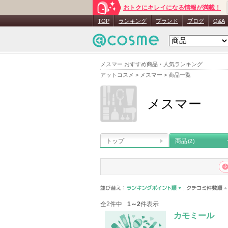
おトクにキレイになる情報が満載！
TOP
ランキング
ブランド
ブログ
Q&A
メスマー おすすめ商品・人気ランキング
アットコスメ
>
メスマー
>
商品一覧
メスマー
トップ
商品
(2)
全2件中
1～2
件表示
カモミール