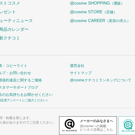
ストコスメ
@cosme SHOPPING
（通販）
レゼント
@cosme STORE
（店舗）
ューティニュース
@cosme CAREER
（美容の求人）
商品カレンダー
新クチコミ
責・コピーライト
運営会社
ルプ・お問い合わせ
サイトマップ
用規約違反に関するご連絡
@cosmeクチコミランキングについて
スタマーサポートブログ
在のお気持ちをお聞かせください
満足度アンケートにご協力ください）
写・転載を禁じます。
メーカーのみなさまへ
人差がありますのでご注意ください。
@cosmeへの掲載・
ビジネス活用はこちら