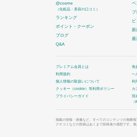
@cosme
ベ
（化粧品・美容の口コミ）
プ
ランキング
ビ
ポイント・クーポン
新
ブログ
最
Q&A
プレミアム会員とは
免
利用規約
ヘ
個人情報の取扱いについて
利
クッキー（cookie）等利用ポリシー
カ
プライバシーガイド
現
（
掲載の情報・画像など、すべてのコンテンツの無断複
クチコミなどの投稿はあくまで投稿者の感想です。個