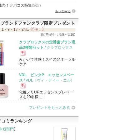
発売！デパコス特集
(5/27)
もっとみる
ブランドファンクラブ限定プレゼント
 1・9・17・24日 開催！】
(応募受付：8/9～8/16)
クラプロックスの定番歯ブラシ現
品3種類セット
/ クラプロックス
みがいて体感！スイス発オーラル
現
ケア
VDL ピンクP エッセンスベー
品
ス
/ VDL（ヴィ・ディー・エル）
化粧ノリUPエッセンスプレベー
現
スを20名様に！
プレゼントをもっとみる
品
チコミランキング
き粉部門
】