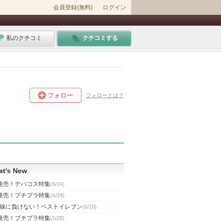
会員登録(無料)
ログイン
私のクチコミ
クチコミする
フォロー
フォローとは？
t's New
発売！デパコス特集
(6/24)
発売！プチプラ特集
(6/24)
線に負けない！ベストイレブン
(6/10)
発売！プチプラ特集
(5/28)