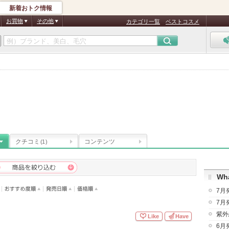
新着おトク情報
お買物
その他
カテゴリ一覧
ベストコスメ
クチコミ
コンテンツ
(1)
Wha
7月
7月
紫外
Like
Have
6月