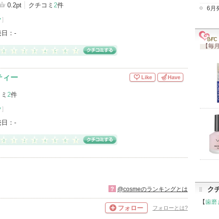
0.2pt
クチコミ
2
件
6月
ク
]
売日：
-
【毎月
ティー
Like
Have
コミ
2
件
ク
]
売日：
-
ク
?
@cosmeのランキングとは
【
歯磨
フォロー
フォローとは?