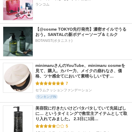
ランコム
【@cosme TOKYO先行発売】濃密オイルでうる
おう。SANTALの新ボディーソープ＆ミルク
BOTANIST(ボタニスト)
minimaruさんのYouTube、minimaru cosmeを
見て、購入。カバー力、メイクの崩れなさ、価
格、ツヤ感全てにおいて素晴らしいです…
7
セラムクッションファンデーション
ランキングIN
美容院に行きたいけどバタバタしていて先延ばし
に… というタイミングで救世主アイテムとして取
り入れてみました。 2.3日に1回…
5