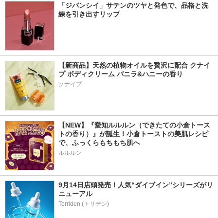
「ジバンシイ」サテンのツヤと発色で、品格と洗
練を引き出すリップ
【新商品】天然の植物オイルを贅沢に配合 クナイ
プ ボディクリーム バニラ&ハニーの香り
クナイプ
【NEW】『愛知ルルルン（できたての小倉トース
トの香り）』が誕生！小倉トーストの美肌レシピ
で、ふっくらもちもち肌へ
ルルルン
9月14日店頭発売！人気“ダイブイン”シリーズがリ
ニューアル