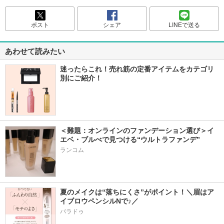
ポスト
シェア
LINEで送る
あわせて読みたい
迷ったらこれ！売れ筋の定番アイテムをカテゴリ
別にご紹介！
＜難題：オンラインのファンデーション選び＞イ
エベ・ブルべで見つける“ウルトラファンデ”
ランコム
夏のメイクは“落ちにくさ”がポイント！＼眉はア
イブロウペンシルNで♪／
パラドゥ