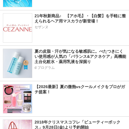
21年秋新商品♪　【アホ毛】・【白髪】を手軽に整
えられるヘア用マスカラが新登場！
セザンヌ
夏の皮脂・汗が気になる敏感肌に。べたつきにく
い使用感が人気の「バランス&アクネケア」高機能
土台化粧水・薬用乳液を深掘り
d プログラム
【2026最新】夏の微熱vsクールメイクをプロがガ
チ提案！
2018年クリスマスコフレ「ビューティーボック
ス」9月28日(金)より予約開始