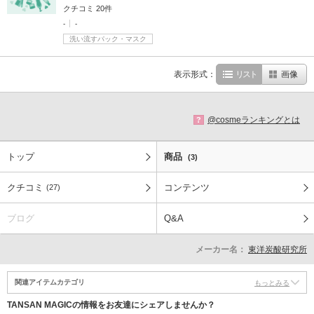
クチコミ 20件
-
-
洗い流すパック・マスク
表示形式：
リスト
画像
@cosmeランキングとは
?
トップ
商品
(3)
クチコミ
コンテンツ
(27)
ブログ
Q&A
メーカー名：
東洋炭酸研究所
関連アイテムカテゴリ
もっとみる
TANSAN MAGICの情報をお友達にシェアしませんか？