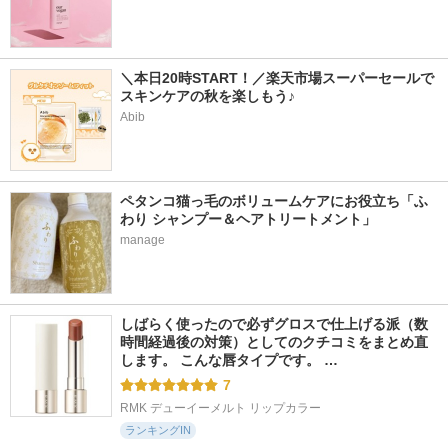
＼本日20時START！／楽天市場スーパーセールで
スキンケアの秋を楽しもう♪
Abib
ペタンコ猫っ毛のボリュームケアにお役立ち「ふ
わり シャンプー＆ヘアトリートメント」
manage
しばらく使ったので必ずグロスで仕上げる派（数
時間経過後の対策）としてのクチコミをまとめ直
します。 こんな唇タイプです。 …
7
RMK デューイーメルト リップカラー
ランキングIN