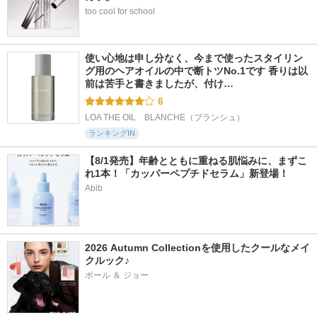
too cool for school
使い心地は申し分なく、今まで使ったスタイリン
グ用のヘアオイルの中で断トツNo.1です 香りは以
前は苦手と書きましたが、付け…
6
LOA THE OIL　BLANCHE（ブランシュ）
ランキングIN
【8/1発売】年齢とともに重ねる肌悩みに、まずこ
れ1本！「カッパーペプチドセラム」新登場！
Abib
2026 Autumn Collectionを使用したクールなメイ
クルック♪
ポール ＆ ジョー