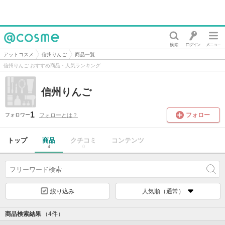
@cosme
アットコスメ
信州りんご
商品一覧
信州りんご おすすめ商品・人気ランキング
信州りんご
1
フォロー
フォローとは？
フォロワー
トップ
商品
クチコミ
コンテンツ
4
0
絞り込み
人気順（通常）
商品検索結果
（4件）