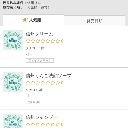
絞り込み条件：
信州りんご
並び替え順：
人気順（通常）
人気順
発売日順
信州クリーム
0
クチコミ 1件
-
-
フェイスクリーム
信州りんご洗顔ソープ
0
クチコミ 3件
-
-
洗顔石鹸
信州シャンプー
0