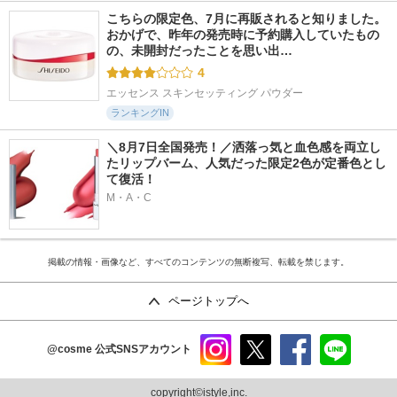
こちらの限定色、7月に再販されると知りました。 
おかげで、昨年の発売時に予約購入していたもの
の、未開封だったことを思い出…
4
エッセンス スキンセッティング パウダー
ランキングIN
＼8月7日全国発売！／洒落っ気と血色感を両立し
たリップバーム、人気だった限定2色が定番色とし
て復活！
M・A・C
掲載の情報・画像など、すべてのコンテンツの無断複写、転載を禁じます。
ページトップへ
@cosme
公式SNSアカウント
instag
x
faceb
line
ram
ook
copyright©istyle,inc.