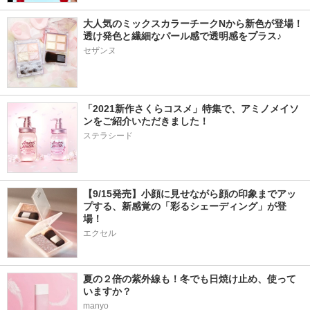
大人気のミックスカラーチークNから新色が登場！
透け発色と繊細なパール感で透明感をプラス♪
セザンヌ
「2021新作さくらコスメ」特集で、アミノメイソ
ンをご紹介いただきました！
ステラシード
【9/15発売】小顔に見せながら顔の印象までアッ
プする、新感覚の「彩るシェーディング」が登
場！
エクセル
夏の２倍の紫外線も！冬でも日焼け止め、使って
いますか？
manyo