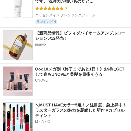
です。 洗浄力が強いものだと…
7
エッセンスイン クレンジングフォーム
ランキングIN
【新商品情報】ビフィダバイオームアンプルロー
ション5/12発売！
manyo
Qoo10メガ割《終了まであと1日！》お得にGET
して春もUNOVEと美髪を目指そう☆
UNOVE
＼MUST HAVEカラー5選！／注目度、急上昇中！
ラスターガラスの魅力を凝縮した新作 #カプセル
ティント
M・A・C