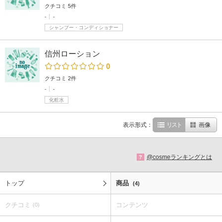
クチコミ 5件
-
-
シャンプー・コンディショナー
信州ローション
0
クチコミ 2件
-
-
化粧水
表示形式：
リスト
画像
@cosmeランキングとは
?
トップ
商品
(4)
クチコミ
コンテンツ
(0)