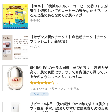
【NEW】「横浜ルルルン（コーヒーの香り）」が
誕生！焙煎したてのコーヒーの豊かな香りで、つ
るんと品のあるなめらか肌へ☆彡
ルルルン
【セザンヌ新作チーク！】血色感チーク【チーク
ブラッシュ】が新登場！ 
セザンヌ
SK-IIのほかのセラム同様、伸びが良く、浸透力が
高く、肌の表面はサラサラでも内側から潤ってい
るかのようにしっとり、もっち…
6
フェイシャル トリートメント セラム
ランキングIN
リピート4本目、使い続けて4〜5年です！ ■肌タイ
プ・悩み 毛穴が詰まりやすい乾燥肌寄りの混合肌