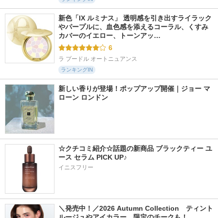
新色「IX ルミナス」 透明感を引き出すライラック
やパープルに、血色感を添えるコーラル、くすみ
カバーのイエロー、トーンアッ…
6
ラ プードル オートニュアンス
ランキングIN
新しい香りが登場！ポップアップ開催｜ジョー マ
ローン ロンドン
☆クチコミ紹介☆話題の新商品 ブラックティー ユ
ース セラム PICK UP♪
イニスフリー
＼発売中！／2026 Autumn Collection　ティント
ルージュやアイカラー、限定のチークも！