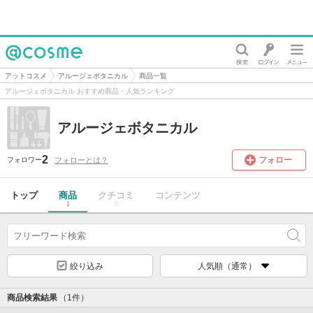
@cosme
アットコスメ
アルージェボタニカル
商品一覧
アルージェボタニカル おすすめ商品・人気ランキング
アルージェボタニカル
2
フォロー
フォローとは？
フォロワー
トップ
商品
クチコミ
コンテンツ
1
0
絞り込み
人気順（通常）
商品検索結果
（1件）