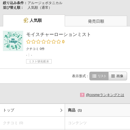
絞り込み条件：
アルージェボタニカル
並び替え順：
人気順（通常）
人気順
発売日順
モイスチャーローションミスト
0
クチコミ 0件
-
-
ミスト状化粧水
表示形式：
リスト
画像
@cosmeランキングとは
?
トップ
商品
(1)
クチコミ
コンテンツ
(0)