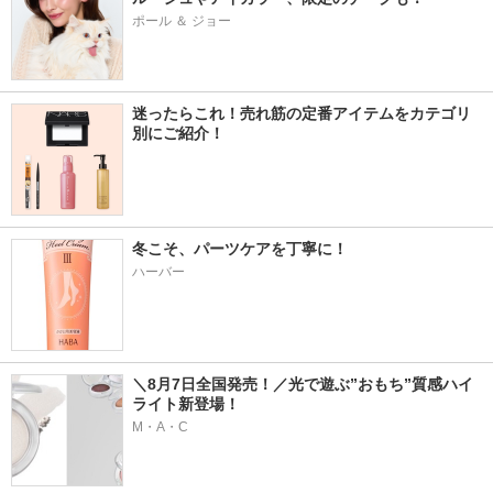
ポール ＆ ジョー
迷ったらこれ！売れ筋の定番アイテムをカテゴリ
別にご紹介！
冬こそ、パーツケアを丁寧に！
ハーバー
＼8月7日全国発売！／光で遊ぶ”おもち”質感ハイ
ライト新登場！
M・A・C