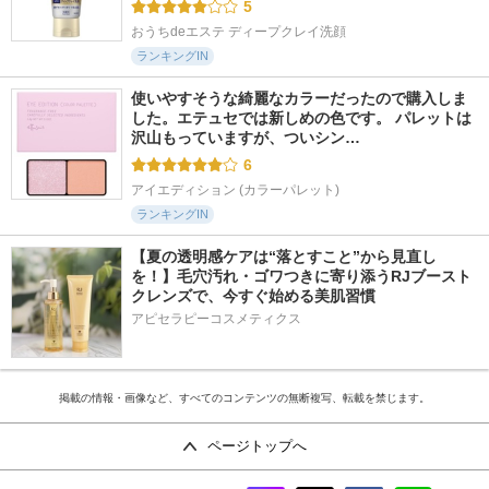
5
おうちdeエステ ディープクレイ洗顔
ランキングIN
使いやすそうな綺麗なカラーだったので購入しま
した。エテュセでは新しめの色です。 パレットは
沢山もっていますが、ついシン…
6
アイエディション (カラーパレット)
ランキングIN
【夏の透明感ケアは“落とすこと”から見直し
を！】毛穴汚れ・ゴワつきに寄り添うRJブースト
クレンズで、今すぐ始める美肌習慣
アピセラピーコスメティクス
掲載の情報・画像など、すべてのコンテンツの無断複写、転載を禁じます。
ページトップへ