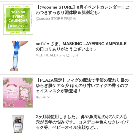
【@cosme STORE】8月イベントカレンダー！ご
わつきすっきり泥体験＆肌測定も♪
@cosme STORE PR担当
aoi▽▼さま、MASKING LAYERING AMPOULE
の口コミありがとうございます♪
MEDIHEAL(メディヒール)
【PLAZA限定】フィグの魔法で季節の変わり目の
ゆらぎ肌ケア☆彡 ほんのり甘いフィグの香りのフ
ェイスマスクが新登場！
ルルルン
2ヶ月弱使用しました。 鼻や鼻周辺のポツポツ毛
穴が長年の悩みです。 コスデコや色んなクレイパ
ック等、ベビーオイル洗顔など…