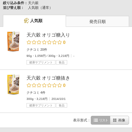
絞り込み条件：
天六穀
並び替え順：
人気順（通常）
人気順
発売日順
天六穀 オリゴ糖入り
0
クチコミ 20件
90g・1,058円 / 300g・3,218円
-
健康サプリメント
食品
天六穀 オリゴ糖抜き
0
クチコミ 4件
300g・3,218円
2014/10/1
健康サプリメント
食品
表示形式：
リスト
画像