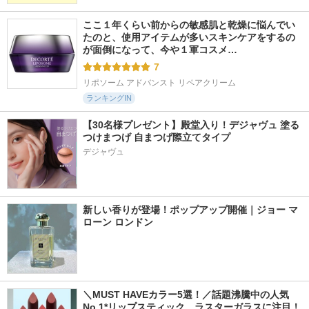
ここ１年くらい前からの敏感肌と乾燥に悩んでい
たのと、使用アイテムが多いスキンケアをするの
が面倒になって、今や１軍コスメ…
7
リポソーム アドバンスト リペアクリーム
ランキングIN
【30名様プレゼント】殿堂入り！デジャヴュ 塗る
つけまつげ 自まつげ際立てタイプ
デジャヴュ
新しい香りが登場！ポップアップ開催｜ジョー マ
ローン ロンドン
＼MUST HAVEカラー5選！／話題沸騰中の人気
No.1*リップスティック、ラスターガラスに注目！