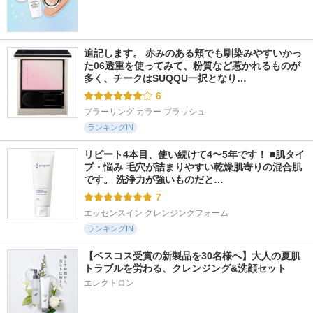
追記します。 赤みのある頬でも馴染みやすいかっ
た06透重を使ってみて、粉質など惹かれるものが
多く、チークはSUQQU一択となり…
6
ブラーリング カラー ブラッシュ
ランキングIN
リピート4本目、使い続けて4〜5年です！ ■肌タイ
プ・悩み 毛穴が詰まりやすい乾燥肌寄りの混合肌
です。 洗浄力が強いものだと…
7
エッセンスイン クレンジングフォーム
ランキングIN
【ベスコス受賞の新製品を30名様へ】大人の夏肌
トラブルを労わる、クレンジング&洗顔セット
エレクトロン