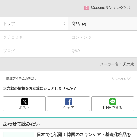
@cosmeランキングとは
?
トップ
商品
(2)
クチコミ
コンテンツ
(0)
ブログ
Q&A
メーカー名：
天六穀
関連アイテムカテゴリ
もっとみる
天六穀の情報をお友達にシェアしませんか？
ポスト
シェア
LINEで送る
あわせて読みたい
日本でも話題！韓国のスキンケア・基礎化粧品を