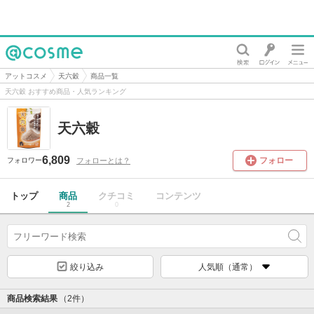
@cosme
アットコスメ
天六穀
商品一覧
天六穀 おすすめ商品・人気ランキング
天六穀
6,809
フォロー
フォローとは？
フォロワー
トップ
商品
クチコミ
コンテンツ
2
0
絞り込み
人気順（通常）
商品検索結果
（2件）