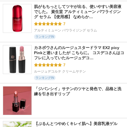
肌がもちっとしてツヤが出る、使いやすい美容液
でした。 資生堂 アルティミューン パワライジン
グ セラム 【使用感】 なめらか…
7
アルティミューン パワライジング セラム
ランキングIN
カネボウさんのルージュスタードラマ EX2 picy 
Pinkと迷いましたが こちらに。 コスデコさんはコ
フレに入っていたルージュデコ…
7
ルージュデコルテ クリームサテン
ランキングIN
「ジバンシイ」サテンのツヤと発色で、品格と洗
練を引き出すリップ
【ぷるんとつやめくキレイ肌へ】美容乳液ゲル