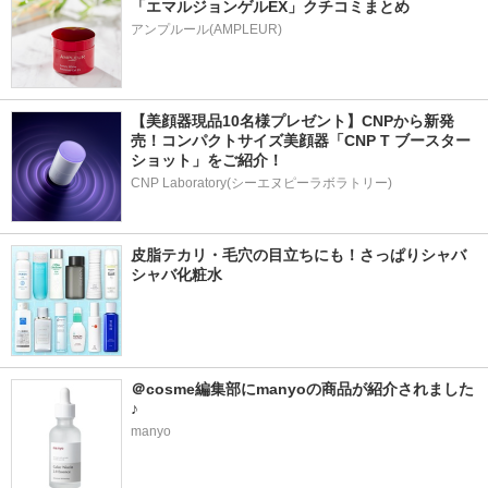
「エマルジョンゲルEX」クチコミまとめ
アンプルール(AMPLEUR)
【美顔器現品10名様プレゼント】CNPから新発
売！コンパクトサイズ美顔器「CNP T ブースター 
ショット」をご紹介！
CNP Laboratory(シーエヌピーラボラトリー)
皮脂テカリ・毛穴の目立ちにも！さっぱりシャバ
シャバ化粧水
＠cosme編集部にmanyoの商品が紹介されました
♪
manyo