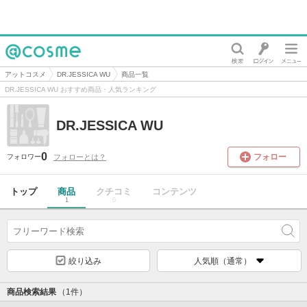
@cosme
アットコスメ
DR.JESSICA WU
商品一覧
DR.JESSICA WU おすすめ商品・人気ランキング
DR.JESSICA WU
0
フォロー
フォローとは？
フォロワー
トップ
商品
クチコミ
コンテンツ
1
0
絞り込み
人気順（通常）
商品検索結果
（1件）