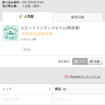
絞り込み条件：
DR.JESSICA WU
並び替え順：
人気順（通常）
人気順
発売日順
ビビッドインテンスセラム(美容液)
0
クチコミ 3件
-
-
美容液
表示形式：
リスト
画像
@cosmeランキングとは
?
トップ
商品
(1)
クチコミ
コンテンツ
(0)