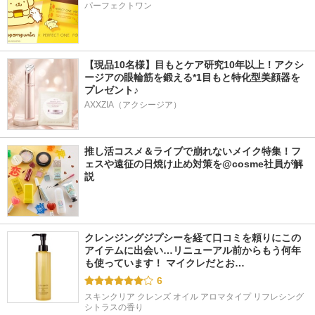
パーフェクトワン
【現品10名様】目もとケア研究10年以上！アクシ
ージアの眼輪筋を鍛える*1目もと特化型美顔器を
プレゼント♪
AXXZIA（アクシージア）
推し活コスメ＆ライブで崩れないメイク特集！フ
ェスや遠征の日焼け止め対策を@cosme社員が解
説
クレンジングジプシーを経て口コミを頼りにこの
アイテムに出会い…リニューアル前からもう何年
も使っています！ マイクレだとお…
6
スキンクリア クレンズ オイル アロマタイプ リフレシング
シトラスの香り