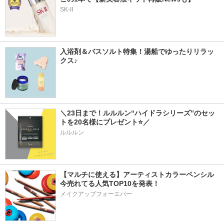
SK-II
入浴剤＆バスソルト特集！湯船でゆったりリラッ
クス♪
＼23日まで！ルルルン“ハイドラシリーズ”のセッ
トを20名様にプレゼント⭐／
ルルルン
【マルチに使える】アーティストカラーペンシル
今売れてる人気TOP10を発表！
メイクアップフォーエバー