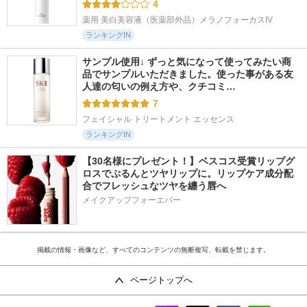
4
薬用 美白美容液（医薬部外品）メラノフォーカスIV
ランキングIN
サンプル使用↓ ずっと気になって使ってみたい商
品でサンプルいただきました。使った事がある友
人達の匂いの例え方や、クチコミ…
7
フェイシャル トリートメント エッセンス
ランキングIN
【30名様にプレゼント！】ベスコス受賞リップグ
ロスでぷるんとツヤリップに。リップケア成分配
合でフレッシュなツヤを纏う唇へ
メイクアップフォーエバー
掲載の情報・画像など、すべてのコンテンツの無断複写、転載を禁じます。
ページトップへ