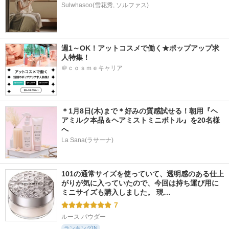
Sulwhasoo(雪花秀, ソルファス)
週1～OK！アットコスメで働く★ポップアップ求
人特集！
＠ｃｏｓｍｅキャリア
＊1月8日(木)まで＊好みの質感試せる！朝用『ヘ
アミルク本品＆ヘアミストミニボトル』を20名様
へ
La Sana(ラサーナ)
101の通常サイズを使っていて、透明感のある仕上
がりが気に入っていたので、今回は持ち運び用に
ミニサイズも購入しました。 現…
7
ルース パウダー
ランキングIN