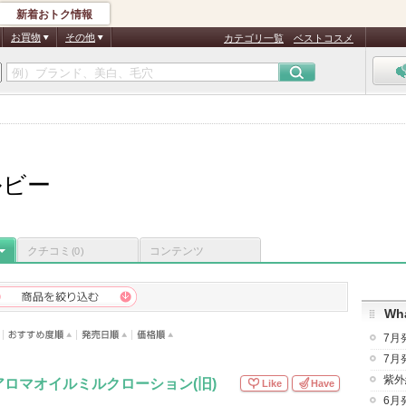
新着おトク情報
お買物
その他
カテゴリ一覧
ベストコスメ
ルビー
クチコミ
コンテンツ
(0)
Wha
7月
7月
紫外
ロマオイルミルクローション(旧)
Like
Have
6月