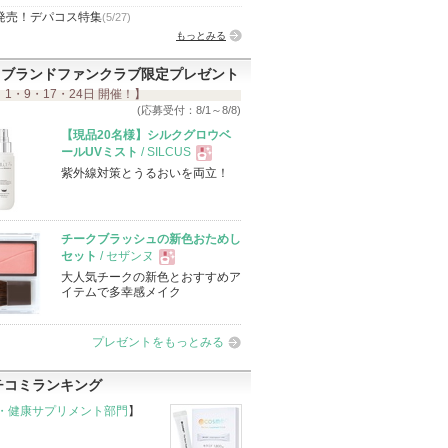
発売！デパコス特集
(5/27)
もっとみる
ブランドファンクラブ限定プレゼント
 1・9・17・24日 開催！】
(応募受付：8/1～8/8)
【現品20名様】シルクグロウベ
ールUVミスト
/ SILCUS
紫外線対策とうるおいを両立！
現
品
チークブラッシュの新色おためし
セット
/ セザンヌ
大人気チークの新色とおすすめア
現
イテムで多幸感メイク
品
プレゼントをもっとみる
チコミランキング
・健康サプリメント部門
】