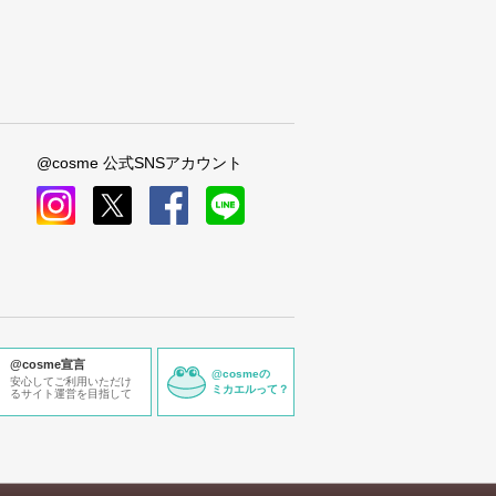
@cosme 公式SNSアカウント
instagram
x
facebook
line
@cosme宣言
@cosmeの
安心してご利用いただけ
ミカエルって？
るサイト運営を目指して