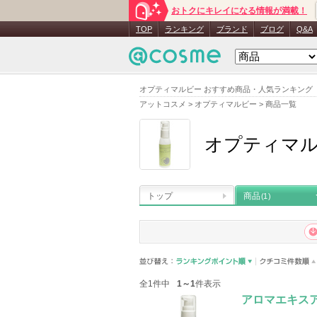
おトクにキレイになる情報が満載！
TOP
ランキング
ブランド
ブログ
Q&A
オプティマルビー おすすめ商品・人気ランキング
アットコスメ
>
オプティマルビー
>
商品一覧
オプティマ
トップ
商品
(1)
全1件中
1～1
件表示
アロマエキスア