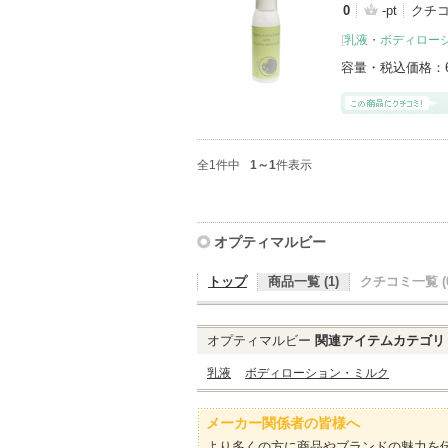
0
-pt
クチ
[
乳液
・
ボディロー
容量・税込価格：
全1件中
1～1
件表示
オプティマルビー
トップ
商品一覧 (1)
クチコミ一覧 (0
オプティマルビー
関連アイテムカテゴリ
乳液
ボディローション・ミルク
メーカー関係者の皆様へ
より多くの方に商品やブランドの魅力を