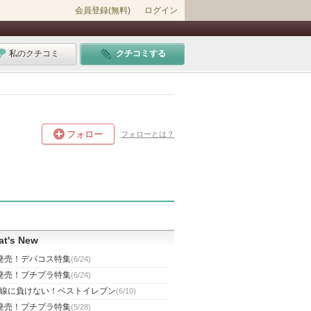
会員登録(無料)
ログイン
私のクチコミ
クチコミする
フォロー
フォローとは？
t's New
発売！デパコス特集
(6/24)
発売！プチプラ特集
(6/24)
線に負けない！ベストイレブン
(6/10)
発売！プチプラ特集
(5/28)