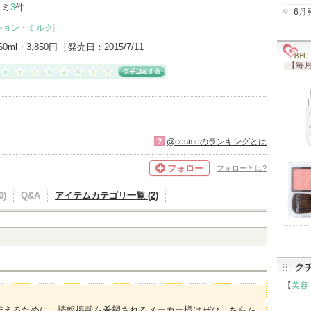
コミ
3
件
6月
ション・ミルク
]
60ml・3,850円
発売日：
2015/7/11
【毎月
?
@cosmeのランキングとは
フォロー
フォローとは?
)
Q&A
アイテムカテゴリ一覧 (2)
ク
【
美容
伝えるために、情報掲載を希望されるメーカー様はぜひこちらを