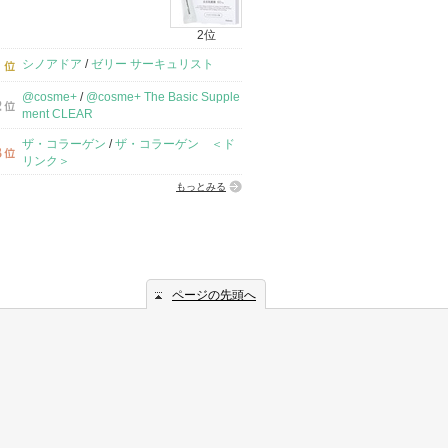
2位
シノアドア
/
ゼリー サーキュリスト
@cosme+
/
@cosme+ The Basic Supple
ment CLEAR
ザ・コラーゲン
/
ザ・コラーゲン ＜ド
リンク＞
もっとみる
ページの先頭へ