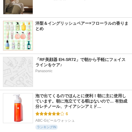
洋梨＆イングリッシュペアー×フローラルの香りま
とめ
「RF美顔器 EH-SR72」で朝から手軽にフェイス
ラインをケア♪
Panasonic
泡で出てくるのでほんとに便利！朝に主に使用し
ています。朝に泡立ててる暇はないので… 有効成
分レチノール、ナイアシンアミド…
6
ABC-Gピールウォッシュ
ランキングIN