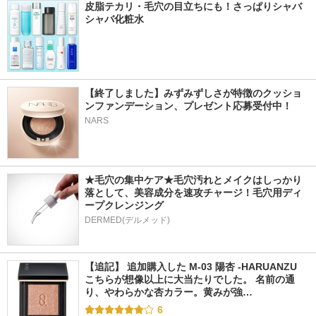
皮脂テカリ・毛穴の目立ちにも！さっぱりシャバ
シャバ化粧水
【終了しました】みずみずしさが特徴のクッショ
ンファンデーション、プレゼント応募受付中！
NARS
★毛穴の集中ケア★毛穴汚れとメイクはしっかり
落として、美容成分を速攻チャージ！毛穴用ディ
ープクレンジング
DERMED(デルメッド)
【追記】 追加購入した M-03 陽杏 -HARUANZU 
こちらが想像以上に大当たりでした。 名前の通
り、やわらかな杏カラー。黄みが強…
6