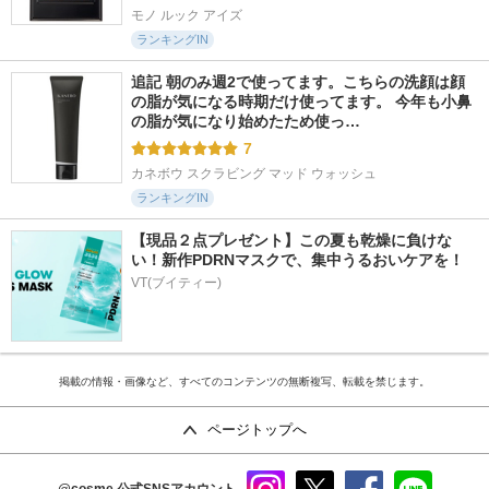
モノ ルック アイズ
ランキングIN
追記 朝のみ週2で使ってます。こちらの洗顔は顔
の脂が気になる時期だけ使ってます。 今年も小鼻
の脂が気になり始めたため使っ…
7
カネボウ スクラビング マッド ウォッシュ
ランキングIN
【現品２点プレゼント】この夏も乾燥に負けな
い！新作PDRNマスクで、集中うるおいケアを！
VT(ブイティー)
掲載の情報・画像など、すべてのコンテンツの無断複写、転載を禁じます。
ページトップへ