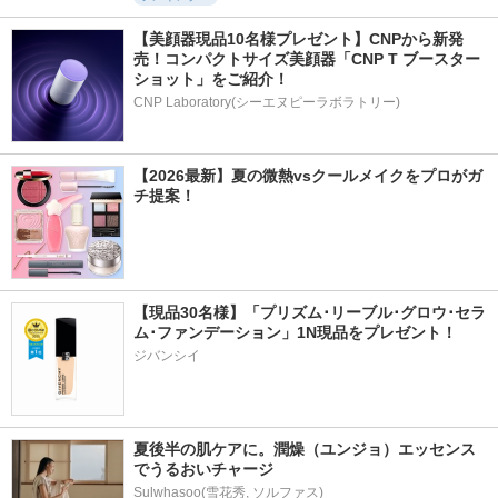
【美顔器現品10名様プレゼント】CNPから新発
売！コンパクトサイズ美顔器「CNP T ブースター 
ショット」をご紹介！
CNP Laboratory(シーエヌピーラボラトリー)
【2026最新】夏の微熱vsクールメイクをプロがガ
チ提案！
【現品30名様】「プリズム･リーブル･グロウ･セラ
ム･ファンデーション」1N現品をプレゼント！ 
ジバンシイ
夏後半の肌ケアに。潤燥（ユンジョ）エッセンス
でうるおいチャージ
Sulwhasoo(雪花秀, ソルファス)