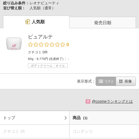
絞り込み条件：
レオナビューティ
並び替え順：
人気順（通常）
人気順
発売日順
ピュアルテ
0
クチコミ 0件
60g・9,779円 (生産終了)
-
ボディクリーム・オイル
表示形式：
リスト
画像
@cosmeランキングとは
?
トップ
商品
(1)
クチコミ
コンテンツ
(0)