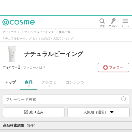
@cosme
アットコスメ
ナチュラルビーイング
商品一覧
ナチュラルビーイング おすすめ商品・人気ランキング
ナチュラルビーイング
1
フォロー
フォローとは？
フォロワー
トップ
商品
クチコミ
コンテンツ
9
0
絞り込み
人気順（通常）
商品検索結果
（9件）