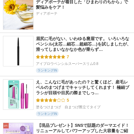
ディアボーテが着目した「ひまわりのちから」で
髪悩みをケア！
ディアボーテ
眉尻に毛がない、いわゆる麿眉です。 いろいろな
ペンシル(太芯…細芯…超細芯…)を試しましたが、
滑ってしまいなかなか色が乗らず…
7
アイブロウペンシルスーパースリム0.8
ランキングIN
え、こんなに毛があったの？と驚くほど、産毛レ
ベルのまつげまでキャッチしてくれます！ 極細ブ
ラシが目頭や目尻の際までしっ…
5
塗るつけまつげ　自まつげ際立てタイプ
ランキングIN
 【現品プレゼント】SNSで話題のダーマエイド！
リニューアルしてパワーアップした大容量をご紹