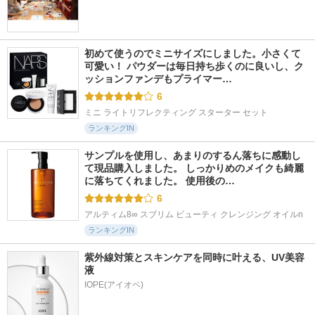
初めて使うのでミニサイズにしました。小さくて
可愛い！ パウダーは毎日持ち歩くのに良いし、ク
ッションファンデもプライマー…
6
ミニ ライトリフレクティング スターター セット
ランキングIN
サンプルを使用し、あまりのするん落ちに感動し
て現品購入しました。 しっかりめのメイクも綺麗
に落ちてくれました。 使用後の…
6
アルティム8∞ スブリム ビューティ クレンジング オイルn
ランキングIN
紫外線対策とスキンケアを同時に叶える、UV美容
液