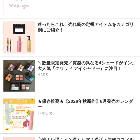
迷ったらこれ！売れ筋の定番アイテムをカテゴリ
別にご紹介！
＼数量限定発売／質感の異なる4シェードがイン。
大人気『クワッド アイシャドー』に注目！
NARS
★保存推奨★【2026年秋新作】8月発売カレンダ
ー
セザンヌ
心地よい温もりと巡りケア！温活・炭酸コスメを