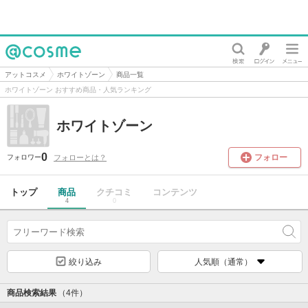
@cosme
アットコスメ
ホワイトゾーン
商品一覧
ホワイトゾーン おすすめ商品・人気ランキング
ホワイトゾーン
0
フォロー
フォローとは？
フォロワー
トップ
商品
クチコミ
コンテンツ
4
0
絞り込み
人気順（通常）
商品検索結果
（4件）