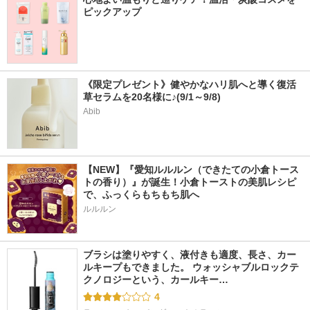
ピックアップ
《限定プレゼント》健やかなハリ肌へと導く復活
草セラムを20名様に♪(9/1～9/8)
Abib
【NEW】『愛知ルルルン（できたての小倉トース
トの香り）』が誕生！小倉トーストの美肌レシピ
で、ふっくらもちもち肌へ
ルルルン
ブラシは塗りやすく、液付きも適度、長さ、カー
ルキープもできました。 ウォッシャブルロックテ
クノロジーという、カールキー…
4