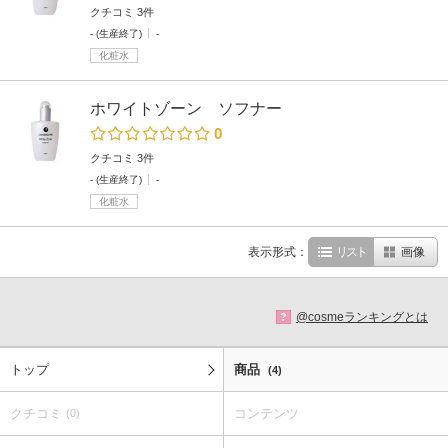
クチコミ 3件
- (生産終了)
-
化粧水
ホワイトゾーン ソフナー
0
クチコミ 3件
- (生産終了)
-
化粧水
表示形式：
リスト
画像
@cosmeランキングとは
?
トップ
商品
(4)
クチコミ
コンテンツ
(0)