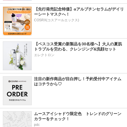
【先行発売記念特価】αアルブチンセラムがデイリ
ーシートマスクへ！
COSRX(コスアールエックス)
【ベスコス受賞の新製品を30名様へ】大人の夏肌
トラブルを労わる、クレンジング&洗顔セット
エレクトロン
注目の新作商品が目白押し！予約受付中アイテム
はコチラから♡
ムースアイシャドウ限定色　トレンドのグリーン
カラーをチェック！
pdc