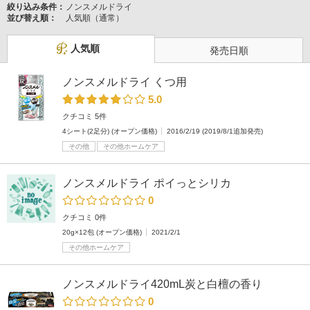
絞り込み条件：
ノンスメルドライ
並び替え順：
人気順（通常）
人気順
発売日順
ノンスメルドライ くつ用
5.0
クチコミ 5件
4シート(2足分) (オープン価格)
2016/2/19 (2019/8/1追加発売)
その他
その他ホームケア
ノンスメルドライ ポイっとシリカ
0
クチコミ 0件
20g×12包 (オープン価格)
2021/2/1
その他ホームケア
ノンスメルドライ420mL炭と白檀の香り
0