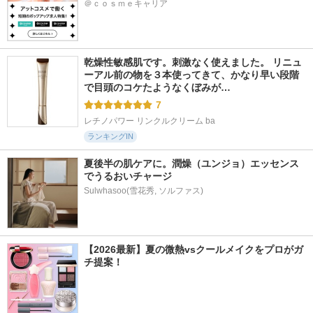
＠ｃｏｓｍｅキャリア
乾燥性敏感肌です。刺激なく使えました。 リニュ
ーアル前の物を３本使ってきて、かなり早い段階
で目頭のコケたようなくぼみが…
7
レチノパワー リンクルクリーム ba
ランキングIN
夏後半の肌ケアに。潤燥（ユンジョ）エッセンス
でうるおいチャージ
Sulwhasoo(雪花秀, ソルファス)
【2026最新】夏の微熱vsクールメイクをプロがガ
チ提案！