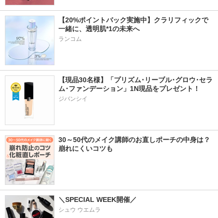
【20%ポイントバック実施中】クラリフィックで
一緒に、透明肌*1の未来へ
ランコム
【現品30名様】「プリズム･リーブル･グロウ･セラ
ム･ファンデーション」1N現品をプレゼント！ 
ジバンシイ
30～50代のメイク講師のお直しポーチの中身は？
崩れにくいコツも
＼SPECIAL WEEK開催／
シュウ ウエムラ