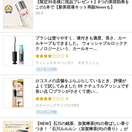
【限定30名様に現品プレゼント】8つの美容効果を
この1本で【新美容液キット再販Newsも】
SK-II
ブラシは塗りやすく、液付きも適度、長さ、カー
ルキープもできました。 ウォッシャブルロックテ
クノロジーという、カールキー…
4
ラッシュエキスパンダー　ネオラッシュ
ランキングIN
@コスメの店舗をぶらぶらしているとき、評価が
よくて試してみました 09 ナチュラルアッシュです 
良い点 ◯ブラシが小さくて使い…
4
カラーリングアイブロウEX
ランキングIN
【NEW】石川の銘茶、加賀棒茶(R)の香ばしい香り
つき！「石川ルルルン（加賀棒茶(R)の香り）」が