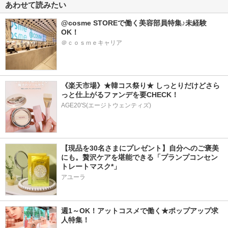
あわせて読みたい
@cosme STOREで働く美容部員特集♪未経験
OK！
＠ｃｏｓｍｅキャリア
《楽天市場》★韓コス祭り★ しっとりだけどさら
っと仕上がるファンデを要CHECK！
AGE20'S(エージトウェンティズ)
【現品を30名さまにプレゼント】自分へのご褒美
にも。贅沢ケアを堪能できる「プランプコンセン
トレートマスク*」
アユーラ
週1～OK！アットコスメで働く★ポップアップ求
人特集！