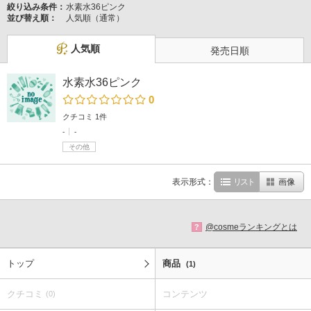
絞り込み条件：
水素水36ピンク
並び替え順：
人気順（通常）
人気順
発売日順
水素水36ピンク
0
クチコミ 1件
-
-
その他
表示形式：
リスト
画像
@cosmeランキングとは
?
トップ
商品
(1)
クチコミ
コンテンツ
(0)