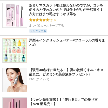
あまりマスカラ下地は使わないのですが、コレを
使うのと使わないのとでは仕上がりが全然違う！ 
夕方にはまつ毛はすっかり落ち…
6
まつパ級カールキープ下地
ランキングIN
洋梨＆イングリッシュペアー×フローラルの香りま
とめ
【現品30名様に当たる！】夏の乾燥くすみ・キメ
乱れに。ビタミンC美容液をプレゼント♪
IOPE(アイオペ)
【ウォン先生直伝！】"盛れる目元"*の作り方
【7/29 新発売！】