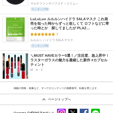
マルチファンデパフ２Ｐ＜スリム＞
ランキングIN
LuLuLun ルルルンハイドラ 5ALAマスク これ発
売を知った時からずっと欲しくて ロフトなどに寄
った時とか　探してましたが PLAZ…
7
ルルルン ハイドラ 5ALA マスク
ランキングIN
＼MUST HAVEカラー5選！／注目度、急上昇中！
ラスターガラスの魅力を凝縮した新作 #カプセル
ティント
M・A・C
掲載の情報・画像など、すべてのコンテンツの無断複写、転載を禁じます。
ページトップへ