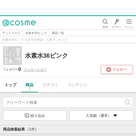
@cosme
アットコスメ
水素水36ピンク
商品一覧
水素水36ピンク おすすめ商品・人気ランキング
水素水36ピンク
0
フォロー
フォローとは？
フォロワー
トップ
商品
クチコミ
コンテンツ
1
0
絞り込み
人気順（通常）
商品検索結果
（1件）