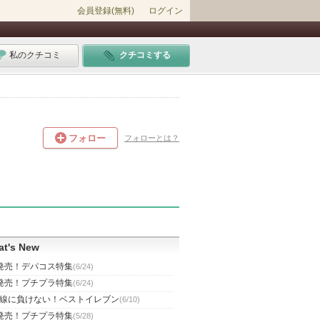
会員登録(無料)
ログイン
私のクチコミ
クチコミする
フォロー
フォローとは？
t's New
発売！デパコス特集
(6/24)
発売！プチプラ特集
(6/24)
線に負けない！ベストイレブン
(6/10)
発売！プチプラ特集
(5/28)