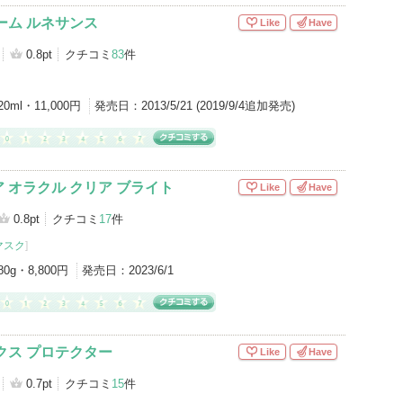
ーム ルネサンス
Like
Have
0.8pt
クチコミ
83
件
20ml・11,000円
発売日：
2013/5/21 (2019/9/4追加発売)
 オラクル クリア ブライト
Like
Have
0.8pt
クチコミ
17
件
マスク
]
80g・8,800円
発売日：
2023/6/1
クス プロテクター
Like
Have
0.7pt
クチコミ
15
件