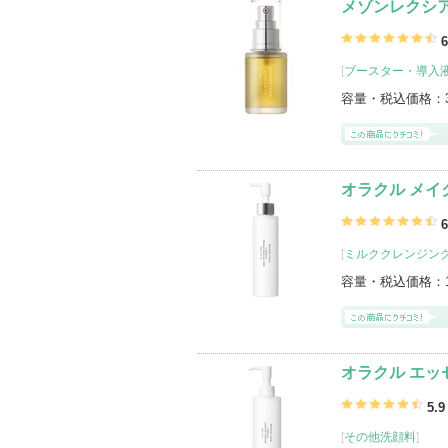
メゾンレクシア
6
[
ブースター・導入
容量・税込価格：
オラクル メイ
6
[
ミルククレンジン
容量・税込価格：
オラクル エッ
5.9
[
その他洗顔料
]