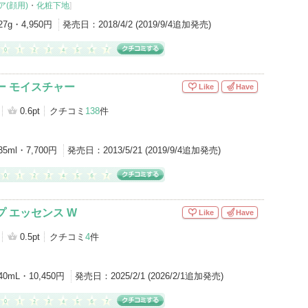
(顔用)
・
化粧下地
]
27g・4,950円
発売日：
2018/4/2 (2019/9/4追加発売)
ー モイスチャー
Like
Have
0.6pt
クチコミ
138
件
35ml・7,700円
発売日：
2013/5/21 (2019/9/4追加発売)
プ エッセンス W
Like
Have
0.5pt
クチコミ
4
件
40mL・10,450円
発売日：
2025/2/1 (2026/2/1追加発売)