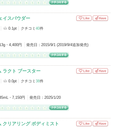
ェイスパウダー
Like
Have
0.1pt
クチコミ
40
件
13g・4,400円
発売日：
2015/9/1 (2019/9/4追加発売)
 ラクト ブースター
Like
Have
0.0pt
クチコミ
38
件
45mL・7,150円
発売日：
2025/1/20
 クリアリング ボディミスト
Like
Have