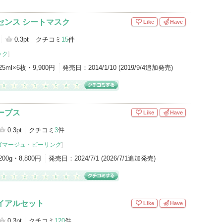
センス シートマスク
Like
Have
0.3pt
クチコミ
15
件
ック
]
25ml×6枚・9,900円
発売日：
2014/1/10 (2019/9/4追加発売)
ーブス
Like
Have
0.3pt
クチコミ
3
件
ゴマージュ・ピーリング
]
200g・8,800円
発売日：
2024/7/1 (2026/7/1追加発売)
イアルセット
Like
Have
0.3pt
クチコミ
120
件