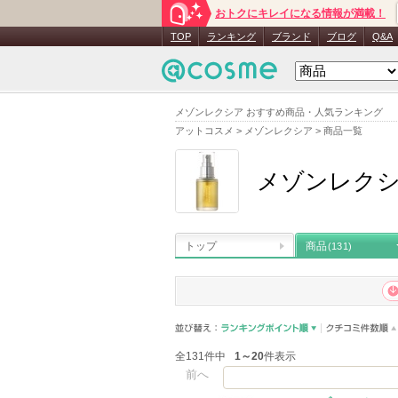
おトクにキレイになる情報が満載！
TOP
ランキング
ブランド
ブログ
Q&A
メゾンレクシア おすすめ商品・人気ランキング
アットコスメ
>
メゾンレクシア
>
商品一覧
メゾンレク
トップ
商品
(131)
全131件中
1～20
件表示
前へ