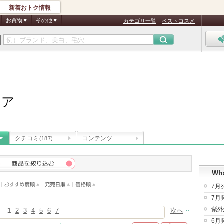
新着おトク情報
お買物
その他
カテゴリ一覧
ベストコスメ
シア
クチコミ
コンテンツ
(187)
Wha
7月
7月
紫外
1
2
3
4
5
6
7
次へ
6月