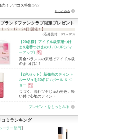
発売！デパコス特集
(5/27)
もっとみる
ブランドファンクラブ限定プレゼント
 1・9・17・24日 開催！】
(応募受付：8/1～8/8)
【20名様】アイドル級束感つけ
ま&定番つけまのり
/ D-UP(ディ
ーアップ)
黄金バランスの束感でアイドル級
現
のまつげに！
【2色セット】新発売のティント
品
ルージュを20名に
/ ポール ＆ ジ
ョー
つづく、濡れツヤじゅわ発色。軽
現
い付け心地のティント
プレゼントをもっとみる
品
チコミランキング
シーラー部門
】