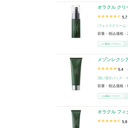
オラクル クリ
5.7
[
フェイスクリーム
]
容量・税込価格：
メゾンレクシア
5.4
[
洗い流すパック・
容量・税込価格：
オラクル フィ
5.8