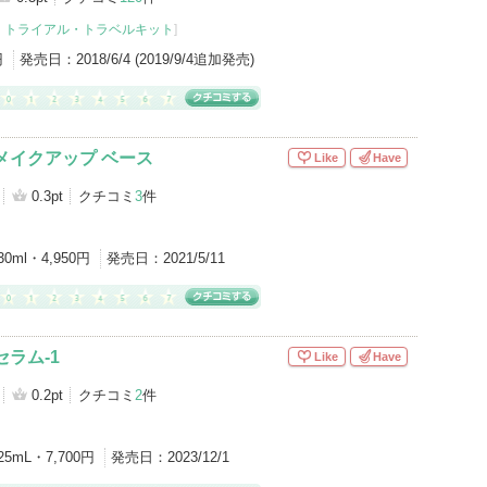
・
トライアル・トラベルキット
]
円
発売日：
2018/6/4 (2019/9/4追加発売)
メイクアップ ベース
Like
Have
0.3pt
クチコミ
3
件
30ml・4,950円
発売日：
2021/5/11
セラム-1
Like
Have
0.2pt
クチコミ
2
件
25mL・7,700円
発売日：
2023/12/1