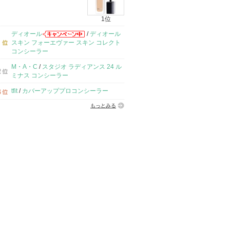
1位
ディオール
/
ディオール
スキン フォーエヴァー スキン コレクト
コンシーラー
M・A・C
/
スタジオ ラディアンス 24 ル
ミナス コンシーラー
tfit
/
カバーアッププロコンシーラー
もっとみる