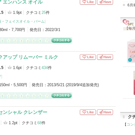
 エンハンス オイル
Like
Have
6月
.5
1.9pt
クチコミ
25
件
液
・
フェイスオイル・バーム
]
【毎月
30ml・7,700円
発売日：
2022/3/1
クアップ リムーバー ミルク
Like
Have
.5
1.6pt
クチコミ
434
件
グ
]
150ml・5,500円
発売日：
2013/5/21 (2019/9/4追加発売)
センシャル クレンザー
Like
Have
ク
1.2pt
クチコミ
68
件
【
コン