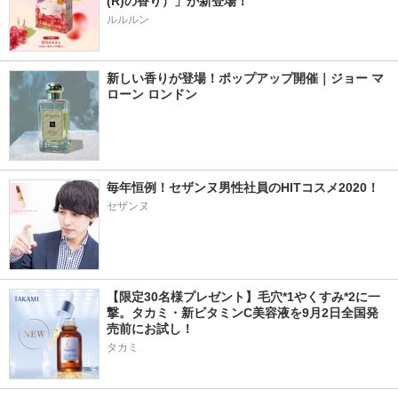
(R)の香り）」が新登場！
ルルルン
新しい香りが登場！ポップアップ開催｜ジョー マ
ローン ロンドン
毎年恒例！セザンヌ男性社員のHITコスメ2020！
セザンヌ
【限定30名様プレゼント】毛穴*1やくすみ*2に一
撃。タカミ・新ビタミンC美容液を9月2日全国発
売前にお試し！
タカミ