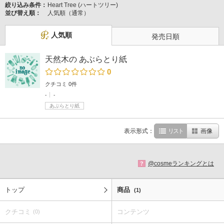
絞り込み条件：
Heart Tree (ハートツリー)
並び替え順：
人気順（通常）
人気順
発売日順
天然木の あぶらとり紙
0
クチコミ 0件
-
-
あぶらとり紙
表示形式：
リスト
画像
@cosmeランキングとは
?
トップ
商品
(1)
クチコミ
コンテンツ
(0)