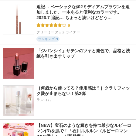
追記… ベーシックな♯02ミディアムブラウンを追
加しました。一本あると便利なカラーです。 
2026.7 追記… ちょっと淡いけどどう…
6
クリーミータッチライナー
ランキングIN
「ジバンシイ」サテンのツヤと発色で、品格と洗
練を引き出すリップ
［何歳から使ってる？使用感は？］クラリフィッ
ク愛が止まらない！第2弾
ランコム
【NEW】宝石のような輝きを持つ希少なルビーロ
マン(R)を肌で！「石川ルルルン（ルビーロマン