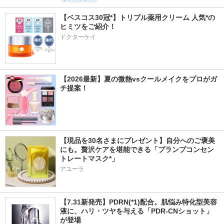
【ベスコス30冠*】トリプル薬用クリーム 人気*の
ヒミツをご紹介！
ドクターケイ
【2026最新】夏の微熱vsクールメイクをプロがガ
チ提案！
【現品を30名さまにプレゼント】自分へのご褒美
にも。贅沢ケアを堪能できる「プランプコンセン
トレートマスク*」
アユーラ
【7.31新発売】PDRN(*1)配合。肌悩み特化型美容
液に、ハリ・ツヤを与える「PDR-CNショット」
が登場