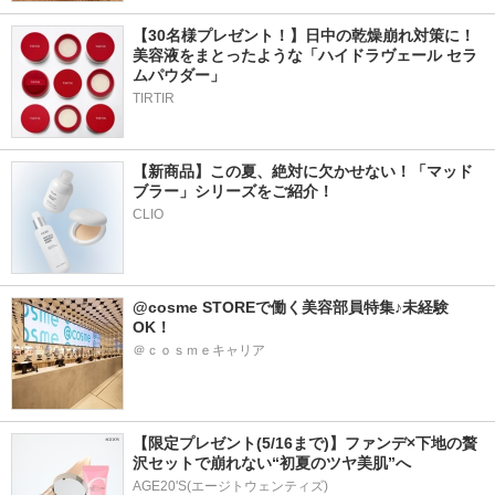
【30名様プレゼント！】日中の乾燥崩れ対策に！
美容液をまとったような「ハイドラヴェール セラ
ムパウダー」
TIRTIR
【新商品】この夏、絶対に欠かせない！「マッド
ブラー」シリーズをご紹介！
CLIO
@cosme STOREで働く美容部員特集♪未経験
OK！
＠ｃｏｓｍｅキャリア
【限定プレゼント(5/16まで)】ファンデ×下地の贅
沢セットで崩れない“初夏のツヤ美肌”へ
AGE20'S(エージトウェンティズ)