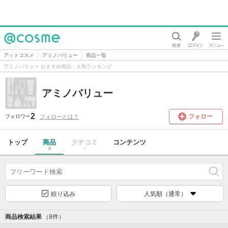
@cosme
アットコスメ
アミノバリュー
商品一覧
アミノバリュー おすすめ商品・人気ランキング
アミノバリュー
2
フォロー
フォローとは？
フォロワー
トップ
商品
クチコミ
コンテンツ
8
0
絞り込み
人気順（通常）
商品検索結果
（8件）