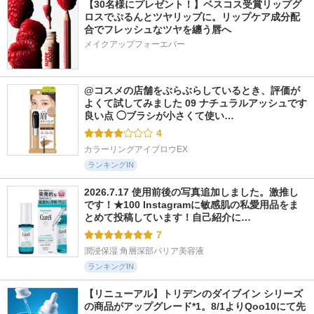
【30名様にプレゼント！】ベスコス受賞リップグ
ロスでぷるんとツヤリップに。リップケア成分配
合でフレッシュなツヤを纏う唇へ
メイクアップフォーエバー
@コスメの店舗をぶらぶらしているとき、評価が
よくて試してみました 09 ナチュラルアッシュです 
良い点 ◯ブラシが小さくて使い…
4
カラーリングアイブロウEX
ランキングIN
2026.7.17 使用前後の写真追加しました。激推し
です！★100 Instagramに敏感肌の私愛用品をま
とめて投稿しています！自己紹介に…
7
潤浸保湿 角層深部バリア美容液
ランキングIN
【リニューアル】トリデンのダイブイン シリーズ
の商品がアップグレード*1。8/1よりQoo10にて先