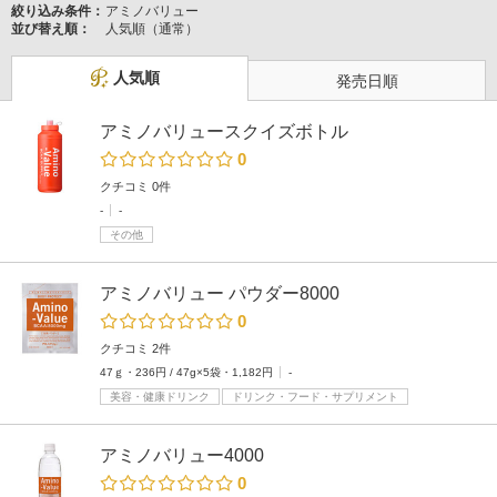
絞り込み条件：
アミノバリュー
並び替え順：
人気順（通常）
人気順
発売日順
アミノバリュースクイズボトル
0
クチコミ 0件
-
-
その他
アミノバリュー パウダー8000
0
クチコミ 2件
47ｇ・236円 / 47g×5袋・1,182円
-
美容・健康ドリンク
ドリンク・フード・サプリメント
アミノバリュー4000
0