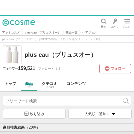
@cosme
アットコスメ
plus eau（プリュスオー）
商品一覧
ヘアジェル
plus eau（プリュスオー） おすすめ商品・人気ランキング（ヘアジェル）
plus eau（プリュスオー）
159,521
フォロー
フォローとは？
フォロワー
トップ
商品
クチコミ
コンテンツ
57
14,523
絞り込み
人気順（通常）
商品検索結果
（20件）