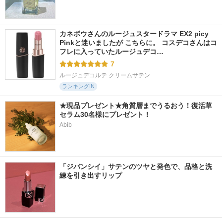
カネボウさんのルージュスタードラマ EX2 picy 
Pinkと迷いましたが こちらに。 コスデコさんはコ
フレに入っていたルージュデコ…
7
ルージュデコルテ クリームサテン
ランキングIN
★現品プレゼント★角質層までうるおう！復活草
セラム30名様にプレゼント！
Abib
「ジバンシイ」サテンのツヤと発色で、品格と洗
練を引き出すリップ