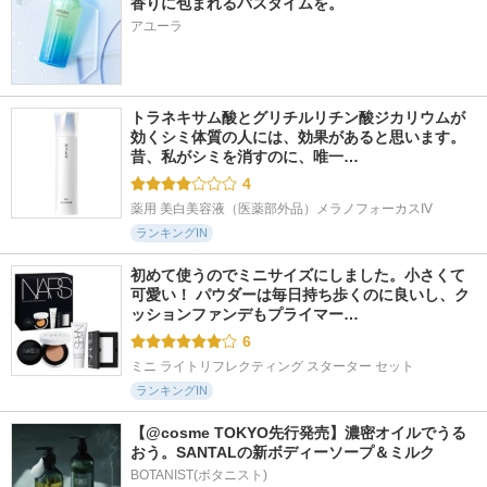
香りに包まれるバスタイムを。
アユーラ
トラネキサム酸とグリチルリチン酸ジカリウムが
効くシミ体質の人には、効果があると思います。 
昔、私がシミを消すのに、唯一…
4
薬用 美白美容液（医薬部外品）メラノフォーカスIV
ランキングIN
初めて使うのでミニサイズにしました。小さくて
可愛い！ パウダーは毎日持ち歩くのに良いし、ク
ッションファンデもプライマー…
6
ミニ ライトリフレクティング スターター セット
ランキングIN
【@cosme TOKYO先行発売】濃密オイルでうる
おう。SANTALの新ボディーソープ＆ミルク
BOTANIST(ボタニスト)