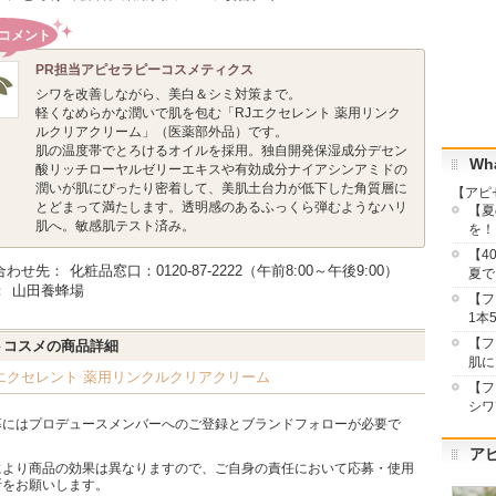
コメント
PR担当
アピセラピーコスメティクス
シワを改善しながら、美白＆シミ対策まで。
軽くなめらかな潤いで肌を包む「RJエクセレント 薬用リンク
ルクリアクリーム」（医薬部外品）です。
肌の温度帯でとろけるオイルを採用。独自開発保湿成分デセン
Wha
酸リッチローヤルゼリーエキスや有効成分ナイアシンアミドの
潤いが肌にぴったり密着して、美肌土台力が低下した角質層に
【アピ
とどまって満たします。透明感のあるふっくら弾むようなハリ
【夏
肌へ。敏感肌テスト済み。
を！
【4
合わせ先：
化粧品窓口：0120-87-2222（午前8:00～午後9:00）
夏で
：
山田養蜂場
【フ
1本
【フ
トコスメの商品詳細
肌に
Jエクセレント 薬用リンクルクリアクリーム
【フ
シワ
募にはプロデュースメンバーへのご登録とブランドフォローが必要で
ア
により商品の効果は異なりますので、ご自身の責任において応募・使用
断をお願いします。