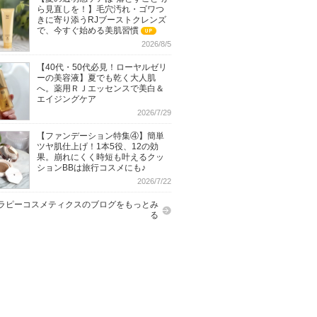
ら見直しを！】毛穴汚れ・ゴワつ
きに寄り添うRJブーストクレンズ
で、今すぐ始める美肌習慣
UP
2026/8/5
【40代・50代必見！ローヤルゼリ
ーの美容液】夏でも乾く大人肌
へ。薬用ＲＪエッセンスで美白＆
エイジングケア
2026/7/29
【ファンデーション特集④】簡単
ツヤ肌仕上げ！1本5役、12の効
果。崩れにくく時短も叶えるクッ
ションBBは旅行コスメにも♪
2026/7/22
ラピーコスメティクスのブログをもっとみ
る