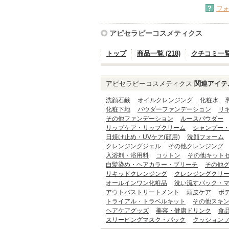
?
フ
アピセラピーコスメティクス
トップ
商品一覧 (218)
クチコミ一覧 (
アピセラピーコスメティクス
関連アイテ
洗顔石鹸
オイルクレンジング
化粧水
化粧下地
パウダーファンデーション
リ
その他ファンデーション
ルースパウダー
リップケア・リップクリーム
シャンプー
日焼け止め・UVケア(顔用)
洗顔フォーム
クレンジングジェル
その他クレンジング
入浴剤・浴用料
コットン
その他キット
白髪染め・ヘアカラー・ブリーチ
その他
リキッドクレンジング
クレンジングクリ
オールインワン化粧品
洗い流すパック・
アウトバストリートメント
頭皮ケア
ボ
トライアル・トラベルキット
その他スキ
ヘアケアグッズ
美容・健康ドリンク
食
スリーピングマスク・パック
クッション