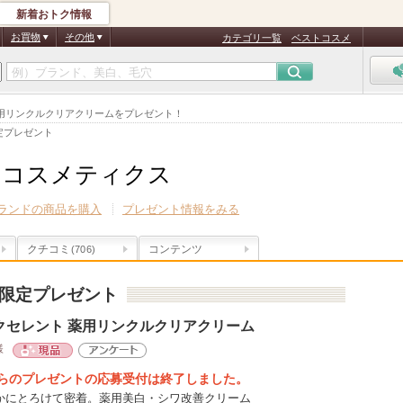
新着おトク情報
お買物
その他
カテゴリ一覧
ベストコスメ
 薬用リンクルクリアクリームをプレゼント！
定プレゼント
ーコスメティクス
ランドの商品を購入
プレゼント情報をみる
クチコミ
コンテンツ
(706)
限定プレゼント
クセレント 薬用リンクルクリアクリーム
様
現品
アンケート
らのプレゼントの応募受付は終了しました。
かにとろけて密着。薬用美白・シワ改善クリーム