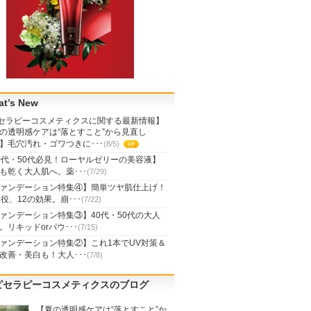
t’s New
セラピーコスメティクスに関する最新情報】
の透明感ケアは“落とすこと”から見直し
】毛穴汚れ・ゴワつきに･･･
(8/5)
UP
0代・50代必見！ローヤルゼリーの美容液】
も乾く大人肌へ。薬･･･
(7/29)
ァンデーション特集④】簡単ツヤ肌仕上げ！
5役、12の効果。崩･･･
(7/22)
ァンデーション特集③】40代・50代の大人
。リキッドorパウ･･･
(7/15)
ァンデーション特集②】これ1本でUV対策＆
改善・美白も！大人･･･
(7/8)
ピセラピーコスメティクスのブログ
【夏の透明感ケアは“落とすこと”か