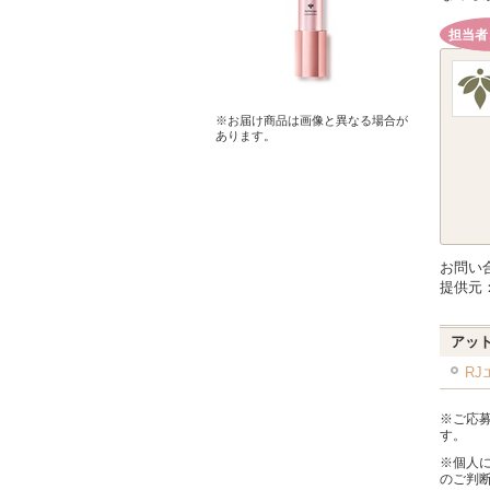
担当者
※お届け商品は画像と異なる場合が
あります。
お問い
提供元
アッ
R
※ご応
す。
※個人
のご判