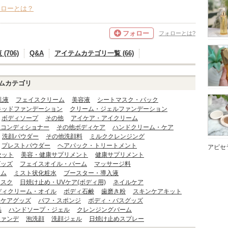
ォローとは？
フォロー
フォローとは?
706)
Q&A
アイテムカテゴリ一覧 (66)
ムカテゴリ
乳液
フェイスクリーム
美容液
シートマスク・パック
キッドファンデーション
クリーム・ジェルファンデーション
ボディソープ
その他
アイケア・アイクリーム
・コンディショナー
その他ボディケア
ハンドクリーム・ケア
洗顔パウダー
その他洗顔料
ミルククレンジング
プレストパウダー
ヘアパック・トリートメント
アピセ
セット
美容・健康サプリメント
健康サプリメント
グッズ
フェイスオイル・バーム
マッサージ料
ーム
ミスト状化粧水
ブースター・導入液
マスク
日焼け止め・UVケア(ボディ用)
ネイルケア
ディクリーム・オイル
ボディ石鹸
歯磨き粉
スキンケアキット
ンケアグッズ
パフ・スポンジ
ボディ・バスグッズ
品
ハンドソープ・ジェル
クレンジングバーム
ファンデ
泡洗顔
洗顔ジェル
日焼け止めスプレー