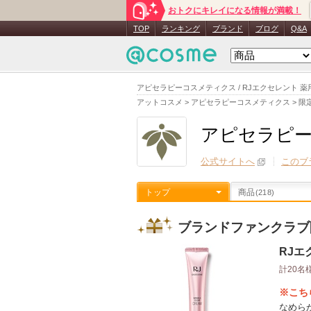
おトクにキレイになる情報が満載！
TOP
ランキング
ブランド
ブログ
Q&A
アピセラピーコスメティクス / RJエクセレント
アットコスメ
>
アピセラピーコスメティクス
>
限
アピセラピ
公式サイトへ
このブ
トップ
商品
(218)
ブランドファンクラブ
RJエ
計20名
※こち
なめら