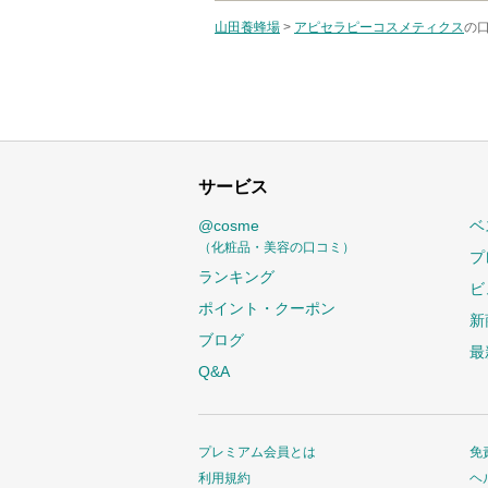
山田養蜂場
>
アピセラピーコスメティクス
の口
サービス
@cosme
ベ
（化粧品・美容の口コミ）
プ
ランキング
ビ
ポイント・クーポン
新
ブログ
最
Q&A
プレミアム会員とは
免
利用規約
ヘ