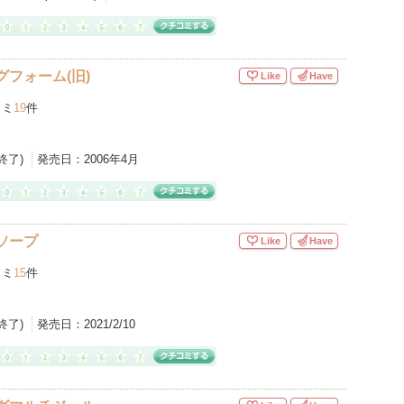
グフォーム(旧)
Like
Have
コミ
19
件
産終了)
発売日：
2006年4月
ソープ
Like
Have
コミ
15
件
産終了)
発売日：
2021/2/10