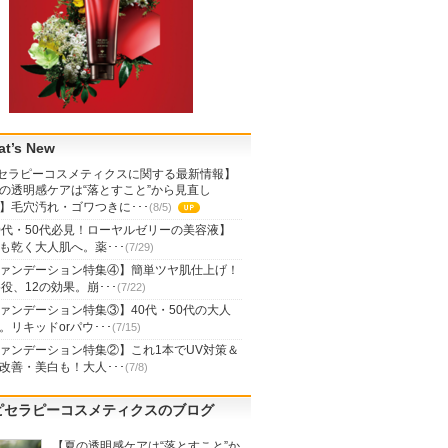
t’s New
セラピーコスメティクスに関する最新情報】
の透明感ケアは“落とすこと”から見直し
】毛穴汚れ・ゴワつきに･･･
(8/5)
UP
0代・50代必見！ローヤルゼリーの美容液】
も乾く大人肌へ。薬･･･
(7/29)
ァンデーション特集④】簡単ツヤ肌仕上げ！
5役、12の効果。崩･･･
(7/22)
ァンデーション特集③】40代・50代の大人
。リキッドorパウ･･･
(7/15)
ァンデーション特集②】これ1本でUV対策＆
改善・美白も！大人･･･
(7/8)
ピセラピーコスメティクスのブログ
【夏の透明感ケアは“落とすこと”か