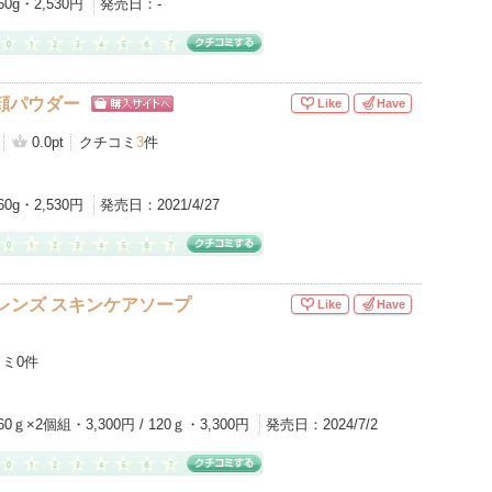
60g・2,530円
発売日：
-
顔パウダー
Like
Have
ショッピン
グサイトへ
0.0pt
クチコミ
3
件
60g・2,530円
発売日：
2021/4/27
レンズ スキンケアソープ
Like
Have
ミ0件
60ｇ×2個組・3,300円 / 120ｇ・3,300円
発売日：
2024/7/2