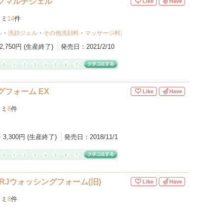
グマルチジェル
Like
Have
コミ
14
件
ル
・
洗顔ジェル
・
その他洗顔料
・
マッサージ料
]
2,750円 (生産終了)
発売日：
2021/2/10
グフォーム EX
Like
Have
コミ
8
件
・3,300円 (生産終了)
発売日：
2018/11/1
 RJウォッシングフォーム(旧)
Like
Have
コミ
8
件