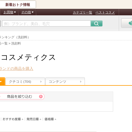
新着おトク情報
お買物
その他
カテゴリ一覧
ベストコスメ
ランキング（洗顔料）
品一覧
>
洗顔料
ーコスメティクス
ランドの商品を購入
クチコミ
コンテンツ
(706)