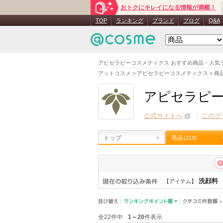
おトクにキレイになる情報が満載！
TOP
ランキング
ブランド
ブログ
Q&A
アピセラピーコスメティクス おすすめ商品・人気
アットコスメ
>
アピセラピーコスメティクス
>
商
アピセラピ
公式サイトへ
このブ
トップ
商品
(218)
洗顔料
【アイテム】
全22件中
1～20
件表示