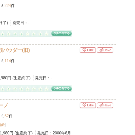
コミ
224
件
産終了)
発売日：
-
顔パウダー(旧)
Like
Have
コミ
114
件
1,980円 (生産終了)
発売日：
-
ープ
Like
Have
コミ
52
件
石鹸
]
1,980円 (生産終了)
発売日：
2000年8月