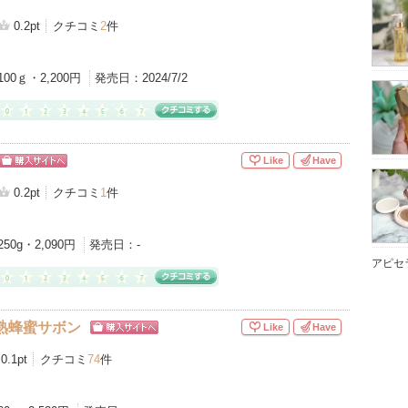
0.2pt
クチコミ
2
件
100ｇ・2,200円
発売日：
2024/7/2
Like
Have
ショッピン
グサイトへ
0.2pt
クチコミ
1
件
250g・2,090円
発売日：
-
アピセ
熟蜂蜜サボン
Like
Have
ショッピン
グサイトへ
0.1pt
クチコミ
74
件