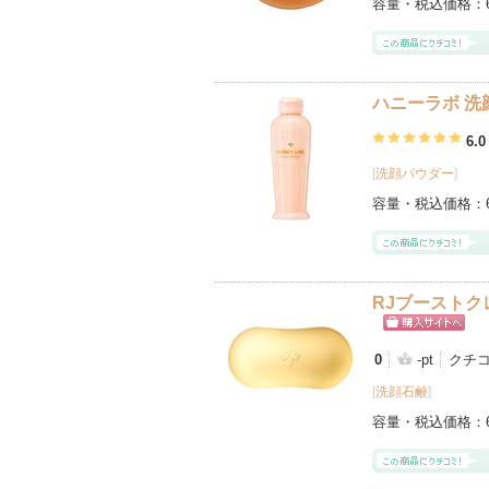
容量・税込価格：
ハニーラボ 洗
6.0
[
洗顔パウダー
]
容量・税込価格：
RJブーストク
ショッピン
グサイトへ
0
-pt
クチコ
[
洗顔石鹸
]
容量・税込価格：