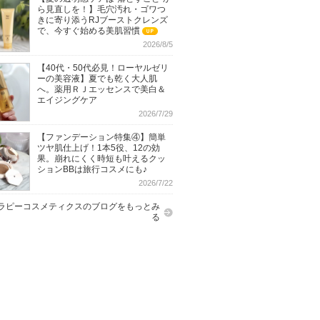
ら見直しを！】毛穴汚れ・ゴワつ
きに寄り添うRJブーストクレンズ
で、今すぐ始める美肌習慣
UP
2026/8/5
【40代・50代必見！ローヤルゼリ
ーの美容液】夏でも乾く大人肌
へ。薬用ＲＪエッセンスで美白＆
エイジングケア
2026/7/29
【ファンデーション特集④】簡単
ツヤ肌仕上げ！1本5役、12の効
果。崩れにくく時短も叶えるクッ
ションBBは旅行コスメにも♪
2026/7/22
ラピーコスメティクスのブログをもっとみ
る