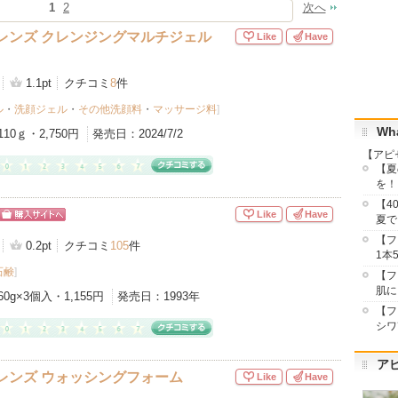
1
2
次へ
レンズ クレンジングマルチジェル
Like
Have
1.1pt
クチコミ
8
件
ル
・
洗顔ジェル
・
その他洗顔料
・
マッサージ料
]
Wha
110ｇ・2,750円
発売日：
2024/7/2
【アピ
【夏
を！
【4
Like
Have
夏で
ショッピン
【フ
グサイトへ
0.2pt
クチコミ
105
件
1本
石鹸
]
【フ
肌に
60g×3個入・1,155円
発売日：
1993年
【フ
シワ
ア
レンズ ウォッシングフォーム
Like
Have