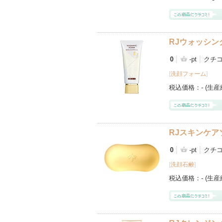
RJウォッシン
0
-pt
クチ
[
洗顔フォーム
]
税込価格：
- (生
RJスキンケア
0
-pt
クチ
[
洗顔石鹸
]
税込価格：
- (生