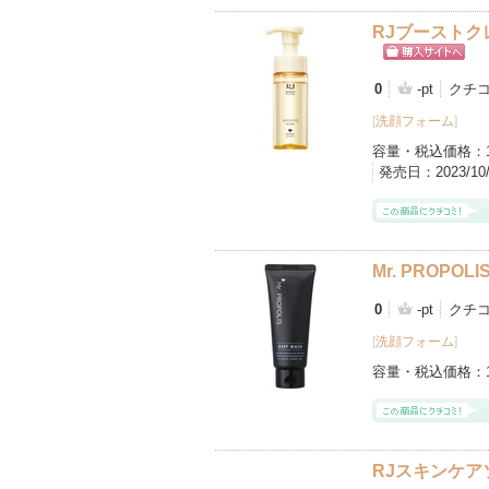
RJブーストク
ショッピン
グサイトへ
0
-pt
クチコ
[
洗顔フォーム
]
容量・税込価格：
発売日：
2023/1
Mr. PROPO
0
-pt
クチコ
[
洗顔フォーム
]
容量・税込価格：
RJスキンケア