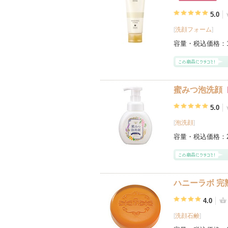
ショッピン
グサイトへ
5.0
[
洗顔フォーム
]
容量・税込価格：
蜜みつ泡洗顔
5.0
[
泡洗顔
]
容量・税込価格：
ハニーラボ 完
4.0
[
洗顔石鹸
]