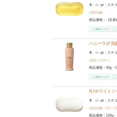
0
-pt
クチ
[
洗顔石鹸
]
税込価格：
- (生
ハニーラボ 洗
0
-pt
クチ
[
洗顔パウダー
]
税込価格：
60g・
RJホワイトソ
0
-pt
クチ
[
洗顔石鹸
・
ボディ
税込価格：
120g・