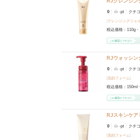
RJクレンジン
0
-pt
クチ
[
クレンジングジェ
税込価格：
110g・
RJウォッシン
0
-pt
クチ
[
洗顔フォーム
]
税込価格：
150ml
RJスキンケア
0
-pt
クチ
[
洗顔フォーム
]