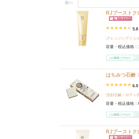
前へ
RJブーストク
ショッピン
グサイトへ
5.8
[
クレンジングジェ
容量・税込価格：
はちみつ石鹸
6.0
[
洗顔石鹸
・
ボディ
容量・税込価格：
RJブーストク