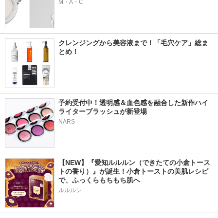
M・A・C
クレンジングから美容液まで！「毛穴ケア」総ま
とめ！
予約受付中！透明感＆血色感を融合した新作ハイ
ライターブラッシュが新登場
NARS
【NEW】『愛知ルルルン（できたての小倉トース
トの香り）』が誕生！小倉トーストの美肌レシピ
で、ふっくらもちもち肌へ
ルルルン