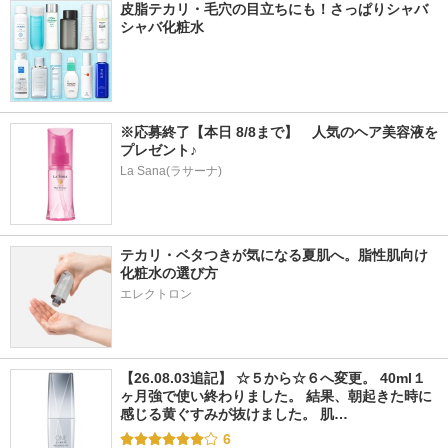
皮脂テカリ・毛穴の目立ちにも！さっぱりシャバ
シャバ化粧水
※応募終了【本日 8/8まで】　人気のヘア美容液を
プレゼント♪
La Sana(ラサーナ)
テカリ・ベタつきが気になる夏肌へ。脂性肌向け
化粧水の選び方
エレクトロン
【26.08.03追記】 ☆５から☆６へ変更。 40ml１
ヶ月強で使い終わりました。 結果、朝起きた時に
感じる黄ぐすみが抜けました。 肌…
6