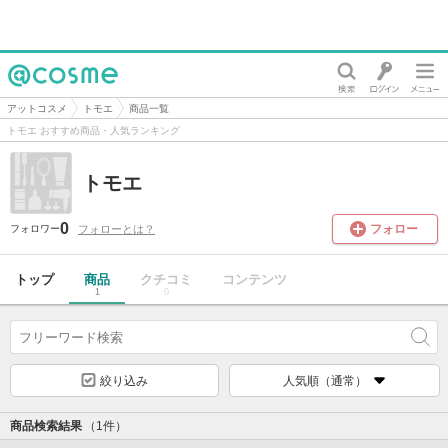
@cosme
アットコスメ
トモエ
商品一覧
トモエ おすすめ商品・人気ランキング
トモエ
0
フォロー
フォローとは？
フォロワー
トップ
商品
クチコミ
コンテンツ
1
0
絞り込み
人気順（通常）
商品検索結果
（1件）