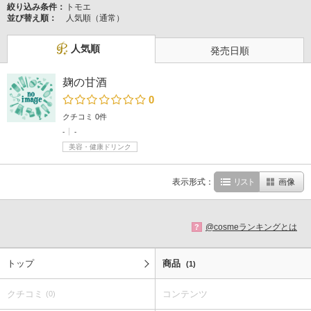
絞り込み条件：
トモエ
並び替え順：
人気順（通常）
人気順
発売日順
麹の甘酒
0
クチコミ 0件
-
-
美容・健康ドリンク
表示形式：
リスト
画像
@cosmeランキングとは
?
トップ
商品
(1)
クチコミ
コンテンツ
(0)