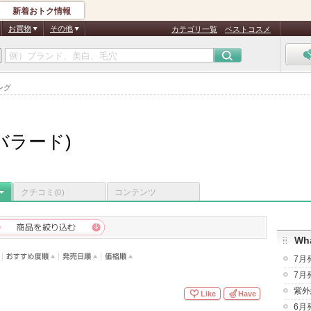
新着おトク情報
お買物
その他
カテゴリ一覧
ベストコスメ
ング
バラード)
クチコミ
コンテンツ
(0)
Wha
7月
7月
紫外
Like
Have
6月