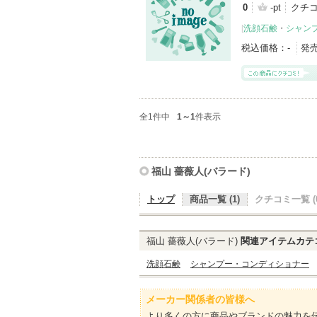
0
-pt
クチコ
[
洗顔石鹸
・
シャン
税込価格：
-
発
全1件中
1～1
件表示
福山 薔薇人(バラード)
トップ
商品一覧 (1)
クチコミ一覧 (0
福山 薔薇人(バラード)
関連アイテムカテ
洗顔石鹸
シャンプー・コンディショナー
メーカー関係者の皆様へ
より多くの方に商品やブランドの魅力を