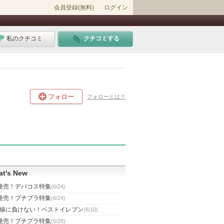
会員登録(無料)
ログイン
私のクチコミ
クチコミする
フォロー
フォローとは？
t's New
発売！デパコス特集
(6/24)
発売！プチプラ特集
(6/24)
線に負けない！ベストイレブン
(6/10)
発売！プチプラ特集
(5/28)