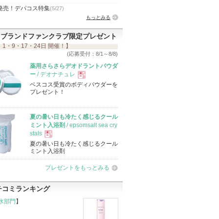
発売！デパコス特集
(5/27)
もっとみる
ブランドファンクラブ限定プレゼント
 1・9・17・24日 開催！】
(応募受付：8/1～8/8)
薬用さらさらデオドラントパウダ
ー
/ デオナチュレ
ベスコス受賞のボディパウダーを
現
プレゼント！
品
夏の暑い日も冷たく感じるクール
ミント入浴剤
/ epsomsalt sea cry
stals
夏の暑い日も冷たく感じるクール
現
ミント入浴剤
プレゼントをもっとみる
品
チコミランキング
水部門
】