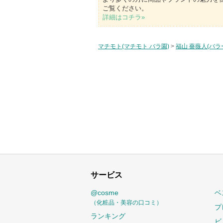
ご覧ください。
詳細はコチラ»
マチモト(マチモト バラ園)
>
福山 薔薇人(バラ
サービス
@cosme
ベ
（化粧品・美容の口コミ）
プ
ランキング
ビ