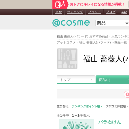
おトクにキレイになる情報が満載！
TOP
ランキング
ブランド
ブログ
Q&A
福山 薔薇人(バラード) おすすめ商品・人気ランキ
アットコスメ
>
福山 薔薇人(バラード)
>
商品一覧
福山 薔薇人(
トップ
商品
(1)
全1件中
1～1
件表示
バラ石けん