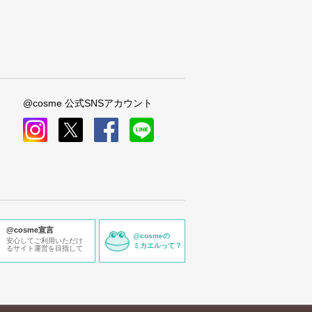
@cosme 公式SNSアカウント
instagram
x
facebook
line
@cosme宣言
@cosmeの
安心してご利用いただけ
ミカエルって？
るサイト運営を目指して