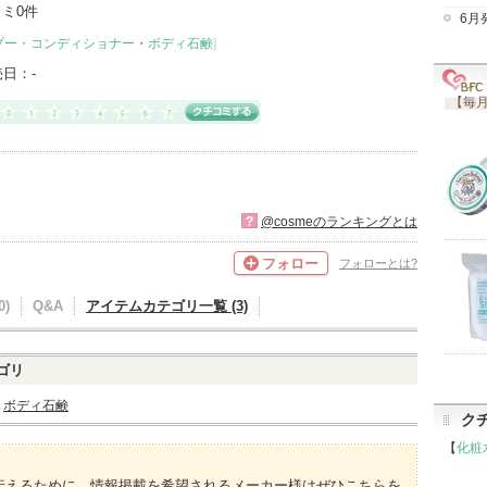
ミ0件
6月
プー・コンディショナー
・
ボディ石鹸
]
売日：
-
【毎月
?
@cosmeのランキングとは
フォロー
フォローとは?
)
Q&A
アイテムカテゴリ一覧 (3)
ゴリ
ボディ石鹸
ク
【
化粧
伝えるために、情報掲載を希望されるメーカー様はぜひこちらを