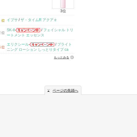
3位
イプサ
/
ザ・タイムR アクア e
SK-II
/
フェイシャル トリ
ートメント エッセンス
エリクシール
/
ブライト
ニング ローション しっとりタイプ ca
もっとみる
ページの先頭へ