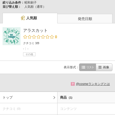
絞り込み条件：
昭和刷子
並び替え順：
人気順（通常）
人気順
発売日順
アラスカット
0
クチコミ 3件
-
-
その他
表示形式：
リスト
画像
@cosmeランキングとは
?
トップ
商品
(1)
クチコミ
コンテンツ
(0)