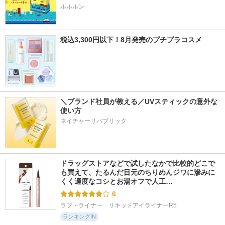
ルルルン
税込3,300円以下！8月発売のプチプラコスメ
＼ブランド社員が教える／UVスティックの意外な
使い方
ネイチャーリパブリック
ドラッグストアなどで試したなかで比較的どこで
も買えて、たるんだ目元のちりめんジワに滲みに
くく適度なコシとお湯オフで人工…
6
ラブ・ライナー　リキッドアイライナーR5
ランキングIN