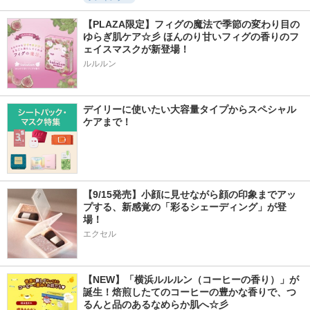
【PLAZA限定】フィグの魔法で季節の変わり目の
ゆらぎ肌ケア☆彡 ほんのり甘いフィグの香りのフ
ェイスマスクが新登場！
ルルルン
デイリーに使いたい大容量タイプからスペシャル
ケアまで！
【9/15発売】小顔に見せながら顔の印象までアッ
プする、新感覚の「彩るシェーディング」が登
場！
エクセル
【NEW】「横浜ルルルン（コーヒーの香り）」が
誕生！焙煎したてのコーヒーの豊かな香りで、つ
るんと品のあるなめらか肌へ☆彡