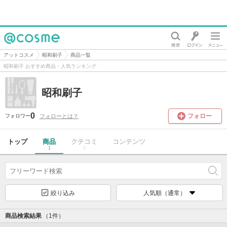
@cosme
アットコスメ
昭和刷子
商品一覧
昭和刷子 おすすめ商品・人気ランキング
昭和刷子
0
フォロー
フォローとは？
フォロワー
トップ
商品
クチコミ
コンテンツ
1
0
絞り込み
人気順（通常）
商品検索結果
（1件）