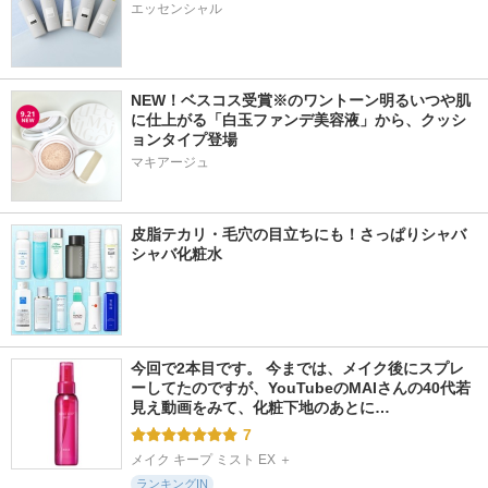
エッセンシャル
NEW！ベスコス受賞※のワントーン明るいつや肌
に仕上がる「白玉ファンデ美容液」から、クッシ
ョンタイプ登場
マキアージュ
皮脂テカリ・毛穴の目立ちにも！さっぱりシャバ
シャバ化粧水
今回で2本目です。 今までは、メイク後にスプレ
ーしてたのですが、YouTubeのMAIさんの40代若
見え動画をみて、化粧下地のあとに…
7
メイク キープ ミスト EX ＋
ランキングIN