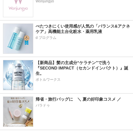
Wonjungyo
べたつきにくい使用感が人気の「バランス&アクネ
ケア」高機能土台化粧水・薬用乳液
【新商品】髪の主成分“ケラチン”で洗う
『SECOND IMPACT（セカンドインパクト）』誕
生。
ボトルワークス
帰省・旅行バッグに　＼ 夏の好印象コスメ ／
パラドゥ