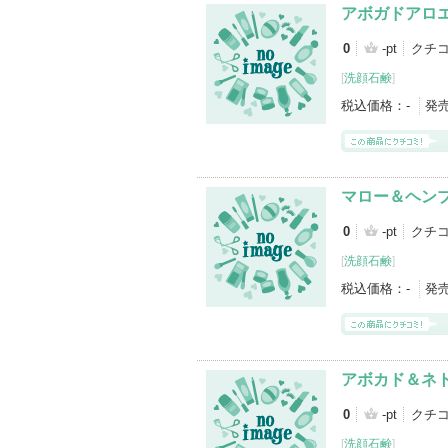
アボガドアロ
0
-pt
クチコ
[
洗顔石鹸
]
税込価格：
-
発
マロー＆ヘン
0
-pt
クチコ
[
洗顔石鹸
]
税込価格：
-
発
アボカド＆ネ
0
-pt
クチコ
[
洗顔石鹸
]