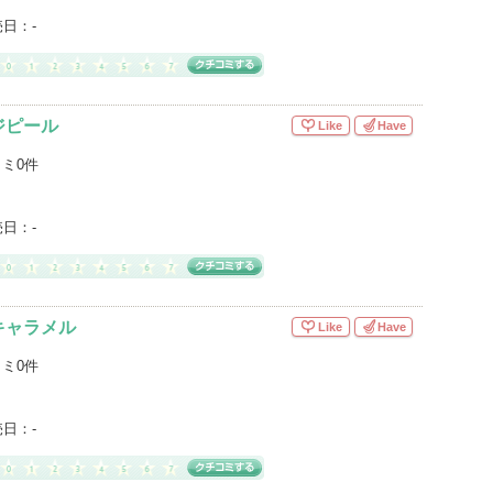
売日：
-
ジピール
Like
Have
ミ0件
売日：
-
キャラメル
Like
Have
ミ0件
売日：
-