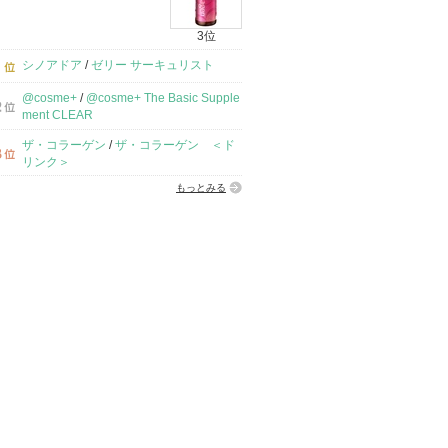
3位
シノアドア
/
ゼリー サーキュリスト
@cosme+
/
@cosme+ The Basic Supple
ment CLEAR
ザ・コラーゲン
/
ザ・コラーゲン ＜ド
リンク＞
もっとみる