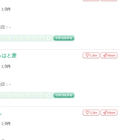
ミ0件
売日：
-
＆はと麦
Like
Have
ミ0件
売日：
-
ん
Like
Have
ミ0件