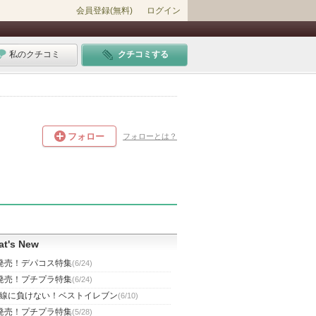
会員登録(無料)
ログイン
私のクチコミ
クチコミする
フォロー
フォローとは？
t's New
発売！デパコス特集
(6/24)
発売！プチプラ特集
(6/24)
線に負けない！ベストイレブン
(6/10)
発売！プチプラ特集
(5/28)