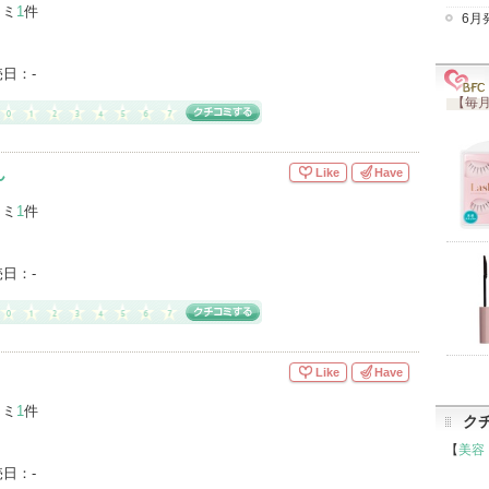
コミ
1
件
6月
売日：
-
【毎月
ん
Like
Have
コミ
1
件
売日：
-
Like
Have
コミ
1
件
ク
【
美容
売日：
-