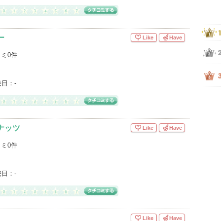
ー
Like
Have
ミ0件
売日：
-
ナッツ
Like
Have
ミ0件
売日：
-
Like
Have