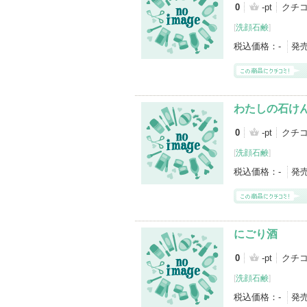
0
-pt
クチ
[
洗顔石鹸
]
税込価格：
-
発
わたしの石け
0
-pt
クチ
[
洗顔石鹸
]
税込価格：
-
発
にごり酒
0
-pt
クチ
[
洗顔石鹸
]
税込価格：
-
発