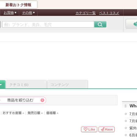
新着おトク情報
お買物
その他
カテゴリ一覧
ベストコスメ
P
クチコミ
コンテンツ
(0)
Wha
7月
7月
紫外
Like
Have
6月