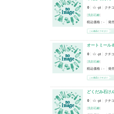
0
-pt
クチコ
[
洗顔石鹸
]
税込価格：
-
発
オートミール
0
-pt
クチコ
[
洗顔石鹸
]
税込価格：
-
発
どくだみ石け
0
-pt
クチコ
[
洗顔石鹸
]