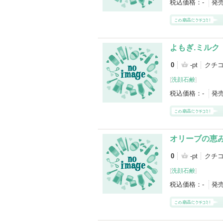
税込価格：
-
発
よもぎ.ミルク
0
-pt
クチコ
[
洗顔石鹸
]
税込価格：
-
発
オリーブの恵
0
-pt
クチコ
[
洗顔石鹸
]
税込価格：
-
発