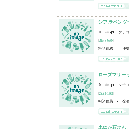
シア.ラベンダ
0
-pt
クチコ
[
洗顔石鹸
]
税込価格：
-
発
ローズマリー.
0
-pt
クチコ
[
洗顔石鹸
]
税込価格：
-
発
米ぬか石けん