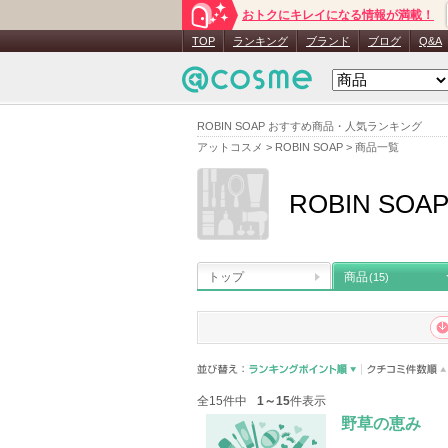
おトクにキレイになる情報が満載！
TOP
ランキング
ブランド
ブログ
Q&A
ROBIN SOAP おすすめ商品・人気ランキング
アットコスメ
>
ROBIN SOAP
>
商品一覧
ROBIN SOA
トップ
商品
(15)
全15件中
1～15
件表示
野草の恵み