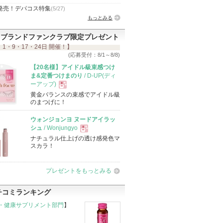
発売！デパコス特集
(5/27)
もっとみる
ブランドファンクラブ限定プレゼント
 1・9・17・24日 開催！】
(応募受付：8/1～8/8)
【20名様】アイドル級束感つけ
ま&定番つけまのり
/ D-UP(ディ
ーアップ)
黄金バランスの束感でアイドル級
現
のまつげに！
ウォンジョンヨ ヌードアイラッ
品
シュ
/ Wonjungyo
ナチュラル仕上げの透け感発色マ
現
スカラ！
品
プレゼントをもっとみる
チコミランキング
・健康サプリメント部門
】