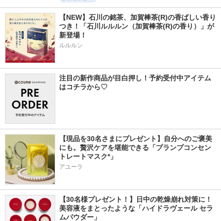
【NEW】石川の銘茶、加賀棒茶(R)の香ばしい香り
つき！「石川ルルルン（加賀棒茶(R)の香り）」が
新登場！
ルルルン
注目の新作商品が目白押し！予約受付中アイテム
はコチラから♡
【現品を30名さまにプレゼント】自分へのご褒美
にも。贅沢ケアを堪能できる「プランプコンセン
トレートマスク*」
アユーラ
【30名様プレゼント！】日中の乾燥崩れ対策に！
美容液をまとったような「ハイドラヴェール セラ
ムパウダー」