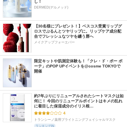
し！
DERMED(デルメッド)
【30名様にプレゼント！】ベスコス受賞リップグ
ロスでぷるんとツヤリップに。リップケア成分配
合でフレッシュなツヤを纏う唇へ
メイクアップフォーエバー
限定キットや肌測定体験も！「クレ・ド・ポー ボ
ーテ」のPOP UPイベントを@cosme TOKYOで
開催
約7年ぶりにリニューアルされたシートマスクは如
何に！ 今回のリニューアルポイントはキメの乱れ
に着目した保湿成分のイリス根…
4
トランシーノ薬用ブライトニングフェイシャルマスク
ランキングIN