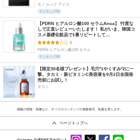
モノ ルック アイズ
ランキングIN
【PDRN ヒアルロン酸100 セラムAnua】 忖度な
しで正直レビューいたします！ 私がいま、韓国コ
スメ基礎化粧品で1番リピートして…
5
PDRN ヒアルロン酸100 セラム
ランキングIN
【限定30名様プレゼント】毛穴*1やくすみ*2に一
撃。タカミ・新ビタミンC美容液を9月2日全国発
売前にお試し！
タカミ
掲載の情報・画像など、すべてのコンテンツの無断複写、転載を禁じます。
ページトップへ