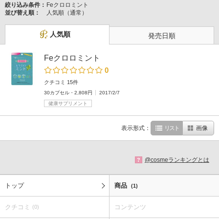
絞り込み条件：
Feクロロミント
並び替え順：
人気順（通常）
人気順
発売日順
Feクロロミント
0
クチコミ 15件
30カプセル・2,808円
2017/2/7
健康サプリメント
表示形式：
リスト
画像
@cosmeランキングとは
?
トップ
商品
(1)
クチコミ
コンテンツ
(0)