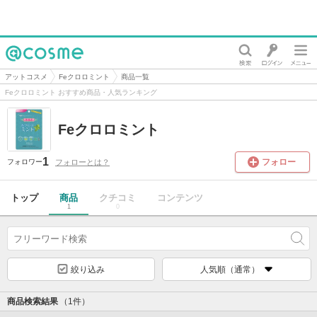
@cosme
アットコスメ
Feクロロミント
商品一覧
Feクロロミント おすすめ商品・人気ランキング
Feクロロミント
1
フォロー
フォローとは？
フォロワー
トップ
商品
クチコミ
コンテンツ
1
0
絞り込み
人気順（通常）
商品検索結果
（1件）