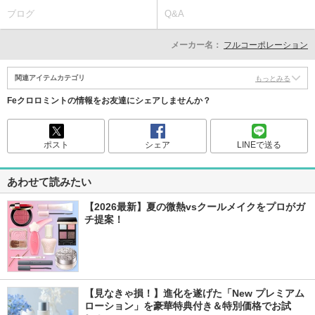
ブログ
Q&A
メーカー名：
フルコーポレーション
関連アイテムカテゴリ
もっとみる
Feクロロミントの情報をお友達にシェアしませんか？
ポスト
シェア
LINEで送る
あわせて読みたい
【2026最新】夏の微熱vsクールメイクをプロがガ
チ提案！
【見なきゃ損！】進化を遂げた「New プレミアム 
ローション」を豪華特典付き＆特別価格でお試