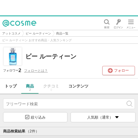
@cosme
アットコスメ
ビー ルーティーン
商品一覧
ビー ルーティーン おすすめ商品・人気ランキング
ビー ルーティーン
2
フォロー
フォローとは？
フォロワー
トップ
商品
クチコミ
コンテンツ
2
0
絞り込み
人気順（通常）
商品検索結果
（2件）