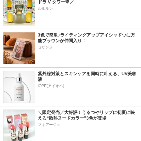
ドラ V タワー💛／
ルルルン
3色で簡単♪ライティングアップアイシャドウに万
能ブラウンが仲間入り！
セザンヌ
紫外線対策とスキンケアを同時に叶える、UV美容
液
＼限定発売／大好評！うるつやリップに初夏に映
える“微熱ヌードカラー”3色が登場
マキアージュ