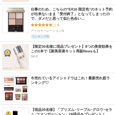
仕事のため、こちらの“EX16 限定色”のネット予約
が出来ないまま「受付終了」となってしまったの
で、ダメだと思って似た色合い…
6
アイカラーレーションN
ランキングIN
【限定30名様に現品プレゼント】8つの美容効果を
この1本で【新美容液キット再販Newsも】
SK-II
今売れているアイシャドウはこれ！最新売れ筋ラ
ンキング♡
【現品30名様】「プリズム･リーブル･グロウ･セラ
ム･ファンデーション」1N現品をプレゼント！ 