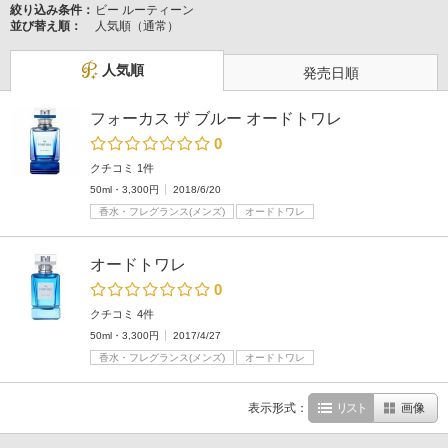
絞り込み条件：
ビー ルーティーン
並び替え順：
人気順（通常）
人気順
発売日順
フォーカス ザ ブルー オードトワレ
0
クチコミ 1件
50ml・3,300円
2018/6/20
香水・フレグランス(メンズ)
オードトワレ
オードトワレ
0
クチコミ 4件
50ml・3,300円
2017/4/27
香水・フレグランス(メンズ)
オードトワレ
表示形式：
リスト
画像