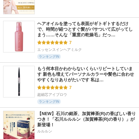
ヘアオイルを塗っても表面がギトギトするだけ
で、時間が経つとすぐ髪がパサついて広がってし
まう……そんな「重度の乾燥毛」だっ…
7
エッセンスインヘアミルク
ランキングIN
もう何本目かわからないくらいリピートしていま
す 新色も増えてパーソナルカラーや髪色に合わせ
やすくなりありがたいです 私は…
7
超細芯アイブロウ
ランキングIN
【NEW】石川の銘茶、加賀棒茶(R)の香ばしい香り
つき！「石川ルルルン（加賀棒茶(R)の香り）」が
新登場！
ルルルン