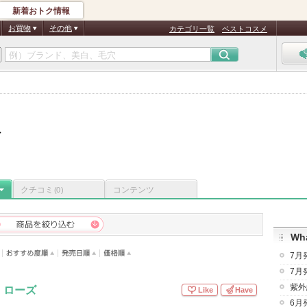
新着おトク情報
お買物
その他
カテゴリ一覧
ベストコスメ
ブ
クチコミ
コンテンツ
(0)
Wha
7月
7月
紫外
 ローズ
Like
Have
6月