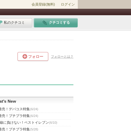
会員登録(無料)
ログイン
私のクチコミ
クチコミする
フォロー
フォローとは？
t's New
発売！デパコス特集
(6/24)
発売！プチプラ特集
(6/24)
線に負けない！ベストイレブン
(6/10)
発売！プチプラ特集
(5/28)