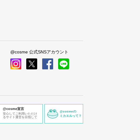
@cosme 公式SNSアカウント
instagram
x
facebook
line
@cosme宣言
@cosmeの
安心してご利用いただけ
ミカエルって？
るサイト運営を目指して