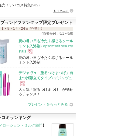
発売！デパコス特集
(5/27)
もっとみる
ブランドファンクラブ限定プレゼント
 1・9・17・24日 開催！】
(応募受付：8/1～8/8)
夏の暑い日も冷たく感じるクール
ミント入浴剤
/ epsomsalt sea cry
stals
夏の暑い日も冷たく感じるクール
現
ミント入浴剤
デジャヴュ「塗るつけまつげ」自
品
まつげ際立てタイプ
/ デジャヴュ
大人気「塗るつけまつげ」が試せ
現
るチャンス！
プレゼントをもっとみる
品
チコミランキング
ィローション・ミルク部門
】