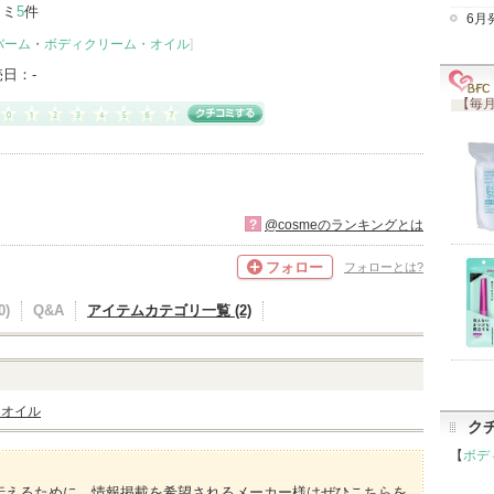
コミ
5
件
6月
バーム
・
ボディクリーム・オイル
]
売日：
-
【毎月
?
@cosmeのランキングとは
フォロー
フォローとは?
)
Q&A
アイテムカテゴリ一覧 (2)
・オイル
ク
【
ボデ
伝えるために、情報掲載を希望されるメーカー様はぜひこちらを