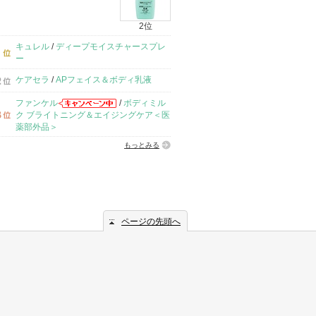
2位
キュレル
/
ディープモイスチャースプレ
ー
ケアセラ
/
APフェイス＆ボディ乳液
ファンケル
/
ボディミル
ク ブライトニング＆エイジングケア＜医
薬部外品＞
もっとみる
ページの先頭へ