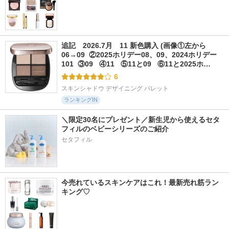
追記　2026.7月　11 新色購入 (画像①左から
06→09  ②2025ホリデー08、09、2024ホリデー
101  ③09   ④11   ⑤11と09   ⑥11と2025ホ…
6
スキンシャドウ デザイニング パレット
ランキングIN
＼限定30名にプレゼント／新生児から使えるセタ
フィルのベビーシリーズのご紹介
セタフィル
今売れているスキンケアはこれ！最新売れ筋ラン
キング♡