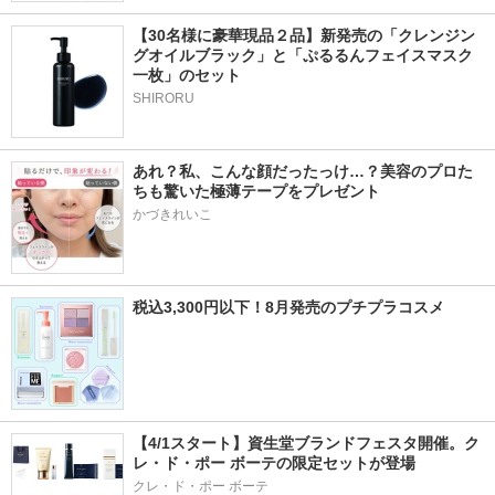
【30名様に豪華現品２品】新発売の「クレンジン
グオイルブラック」と「ぷるるんフェイスマスク
一枚」のセット
SHIRORU
あれ？私、こんな顔だったっけ…？美容のプロた
ちも驚いた極薄テープをプレゼント
かづきれいこ
税込3,300円以下！8月発売のプチプラコスメ
【4/1スタート】資生堂ブランドフェスタ開催。ク
レ・ド・ポー ボーテの限定セットが登場
クレ・ド・ポー ボーテ