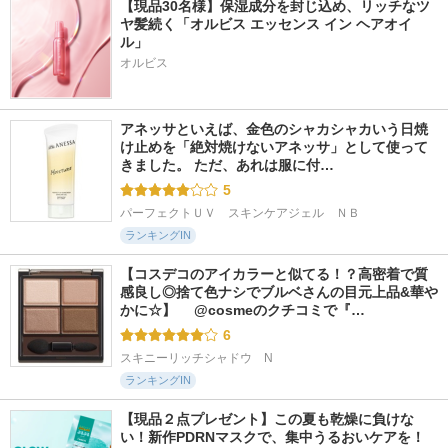
【現品30名様】保湿成分を封じ込め、リッチなツ
ヤ髪続く「オルビス エッセンス イン ヘアオイ
ル」
オルビス
アネッサといえば、金色のシャカシャカいう日焼
け止めを「絶対焼けないアネッサ」として使って
きました。 ただ、あれは服に付…
5
パーフェクトＵＶ　スキンケアジェル　ＮＢ
ランキングIN
【コスデコのアイカラーと似てる！？高密着で質
感良し◎捨て色ナシでブルベさんの目元上品&華や
かに☆】 　@cosmeのクチコミで『…
6
スキニーリッチシャドウ　N
ランキングIN
【現品２点プレゼント】この夏も乾燥に負けな
い！新作PDRNマスクで、集中うるおいケアを！