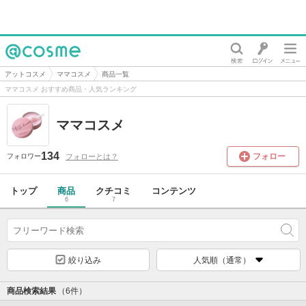
@cosme
アットコスメ
ママコスメ
商品一覧
ママコスメ おすすめ商品・人気ランキング
ママコスメ
134
フォロー
フォローとは？
フォロワー
トップ
商品
クチコミ
コンテンツ
6
7
絞り込み
人気順（通常）
商品検索結果
（6件）