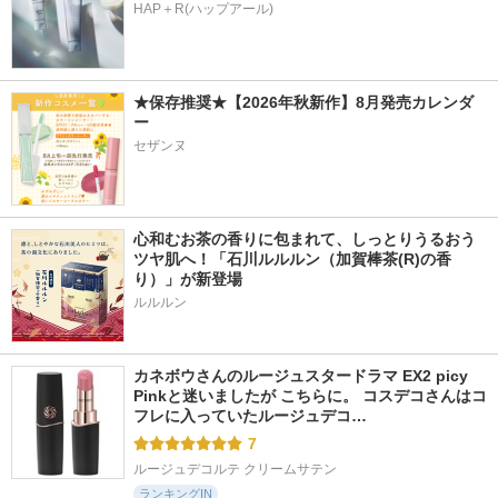
HAP＋R(ハップアール)
★保存推奨★【2026年秋新作】8月発売カレンダ
ー
セザンヌ
心和むお茶の香りに包まれて、しっとりうるおう
ツヤ肌へ！「石川ルルルン（加賀棒茶(R)の香
り）」が新登場
カネボウさんのルージュスタードラマ EX2 picy 
Pinkと迷いましたが こちらに。 コスデコさんはコ
フレに入っていたルージュデコ…
7
ルージュデコルテ クリームサテン
ランキングIN