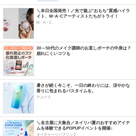
＼本日全国発売！／光で遊ぶ”おもち”質感ハイラ
イト、M･A･Cアーティストたちがトライ！
M・A・C
30～50代のメイク講師のお直しポーチの中身は？
崩れにくいコツも
暑さが続く今こそ、一日の終わりには、涼やかな
香りに包まれるバスタイムを。
アユーラ
＼名古屋に大集合／ネイリパ夏のおすすめアイテ
ムを体験できるPOPUPイベントを開催♪
ネイチャーリパブリック