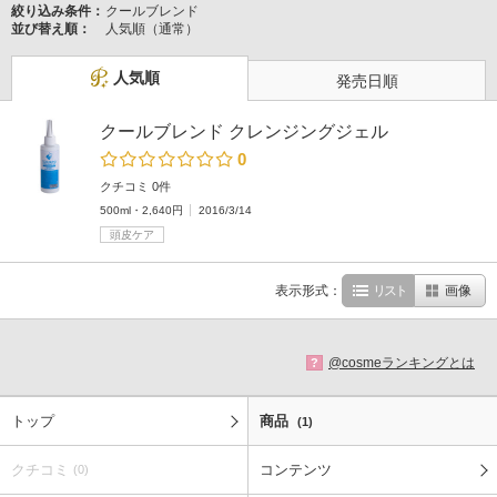
絞り込み条件：
クールブレンド
並び替え順：
人気順（通常）
人気順
発売日順
クールブレンド クレンジングジェル
0
クチコミ 0件
500ml・2,640円
2016/3/14
頭皮ケア
表示形式：
リスト
画像
@cosmeランキングとは
?
トップ
商品
(1)
クチコミ
コンテンツ
(0)