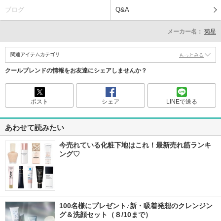
ブログ
Q&A
メーカー名：
菊星
関連アイテムカテゴリ
もっとみる
クールブレンドの情報をお友達にシェアしませんか？
ポスト
シェア
LINEで送る
あわせて読みたい
今売れている化粧下地はこれ！最新売れ筋ランキ
ング♡
100名様にプレゼント♪新・吸着発想のクレンジン
グ＆洗顔セット（８/10まで）