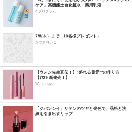
ケア」高機能土台化粧水・薬用乳液
7/8(木）まで　10名様プレゼント♪
かづきれいこ
【ウォン先生直伝！】"盛れる目元"*の作り方
【7/29 新発売！】
Wonjungyo
「ジバンシイ」サテンのツヤと発色で、品格と洗
練を引き出すリップ