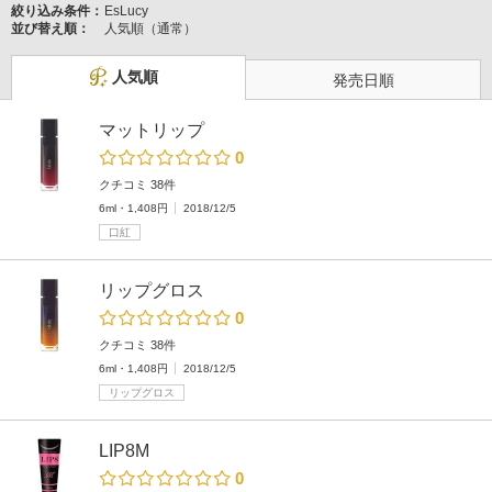
絞り込み条件：
EsLucy
並び替え順：
人気順（通常）
人気順
発売日順
マットリップ
0
クチコミ 38件
6ml・1,408円
2018/12/5
口紅
リップグロス
0
クチコミ 38件
6ml・1,408円
2018/12/5
リップグロス
LIP8M
0