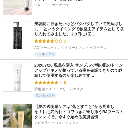
クレ・ド・ポー ボーテ
美容院に行きたいけどバタバタしていて先延ばし
に… というタイミングで救世主アイテムとして取
り入れてみました。 2.3日に1回…
5
AQ ブースティング トリートメント ヘアセラム
ランキングIN
2026/7/18 現品を購入 サンプルで朝の肌のトーン
アップとキメが整っている事を確認できたので継
続して使用するのが楽しみです…
6
薬用 美白ナイトクリームマスク
ランキングIN
【夏の透明感ケアは“落とすこと”から見直し
を！】毛穴汚れ・ゴワつきに寄り添うRJブースト
クレンズで、今すぐ始める美肌習慣
アピセラピーコスメティクス