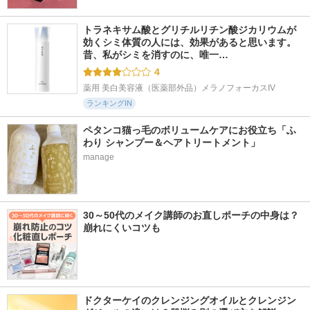
トラネキサム酸とグリチルリチン酸ジカリウムが
効くシミ体質の人には、効果があると思います。 
昔、私がシミを消すのに、唯一…
4
薬用 美白美容液（医薬部外品）メラノフォーカスIV
ランキングIN
ペタンコ猫っ毛のボリュームケアにお役立ち「ふ
わり シャンプー＆ヘアトリートメント」
manage
30～50代のメイク講師のお直しポーチの中身は？
崩れにくいコツも
ドクターケイのクレンジングオイルとクレンジン