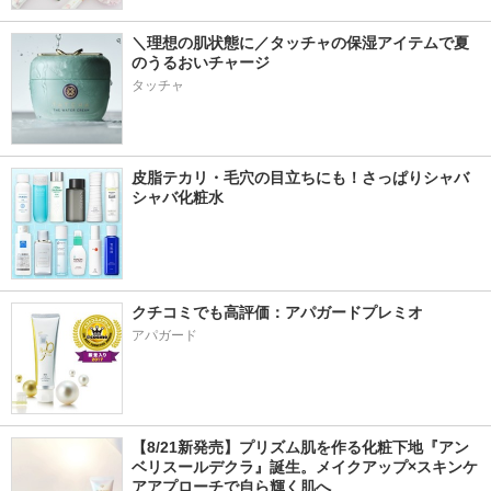
＼理想の肌状態に／タッチャの保湿アイテムで夏
のうるおいチャージ
タッチャ
皮脂テカリ・毛穴の目立ちにも！さっぱりシャバ
シャバ化粧水
クチコミでも高評価：アパガードプレミオ
アパガード
【8/21新発売】プリズム肌を作る化粧下地『アン
ベリスールデクラ』誕生。メイクアップ×スキンケ
アアプローチで自ら輝く肌へ