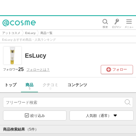
@cosme
アットコスメ
EsLucy
商品一覧
EsLucy おすすめ商品・人気ランキング
EsLucy
25
フォロー
フォローとは？
フォロワー
トップ
商品
クチコミ
コンテンツ
5
0
絞り込み
人気順（通常）
商品検索結果
（5件）