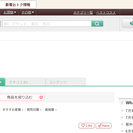
新着おトク情報
お買物
その他
カテゴリ一覧
ベストコスメ
クチコミ
コンテンツ
(0)
Wha
7月
7月
紫外
Like
Have
6月