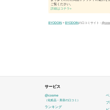
ご覧ください。
詳細はコチラ»
BYODOIN
>
BYODOIN
の口コミサイト -
@co
サービス
@cosme
ベ
（化粧品・美容の口コミ）
プ
ランキング
ビ