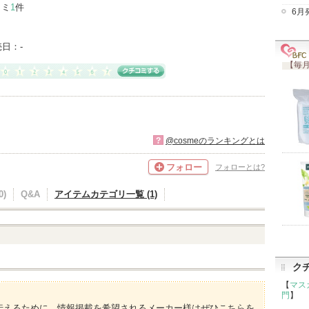
コミ
1
件
6月
売日：
-
【毎月
?
@cosmeのランキングとは
フォロー
フォローとは?
)
Q&A
アイテムカテゴリ一覧 (1)
ク
【
マス
門
】
伝えるために、情報掲載を希望されるメーカー様はぜひこちらを