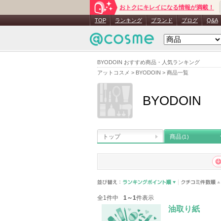
おトクにキレイになる情報が満載！
TOP
ランキング
ブランド
ブログ
Q&A
BYODOIN おすすめ商品・人気ランキング
アットコスメ
>
BYODOIN
>
商品一覧
BYODOIN
トップ
商品
(1)
全1件中
1～1
件表示
油取り紙