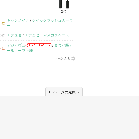
2位
キャンメイク
/
クイックラッシュカーラ
ー
エテュセ
/
エテュセ マスカラベース
デジャヴュ
/
まつパ級カ
ールキープ下地
もっとみる
ページの先頭へ