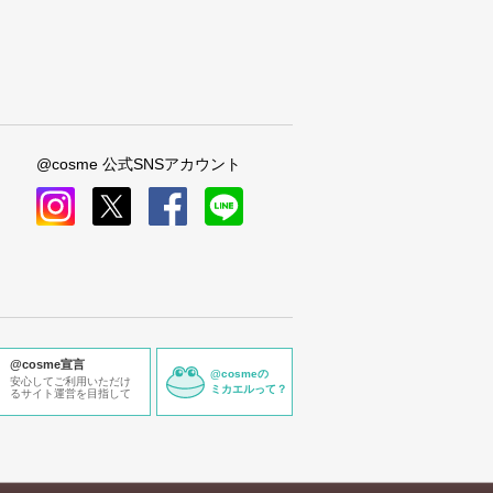
@cosme 公式SNSアカウント
instagram
x
facebook
line
@cosme宣言
@cosmeの
安心してご利用いただけ
ミカエルって？
るサイト運営を目指して