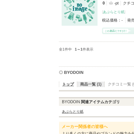
0
-pt
クチ
[
あぶらとり紙
]
税込価格：
-
発
全1件中
1～1
件表示
BYODOIN
トップ
商品一覧 (1)
クチコミ一覧 (0
BYODOIN
関連アイテムカテゴリ
あぶらとり紙
メーカー関係者の皆様へ
より多くの方に商品やブランドの魅力を