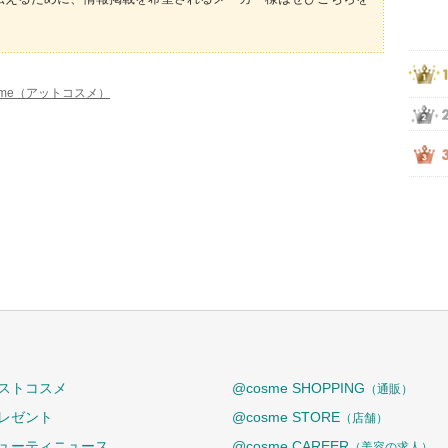
sme（アットコスメ）
ストコスメ
@cosme SHOPPING
（通販）
レゼント
@cosme STORE
（店舗）
ューティニュース
@cosme CAREER
（美容の求人）