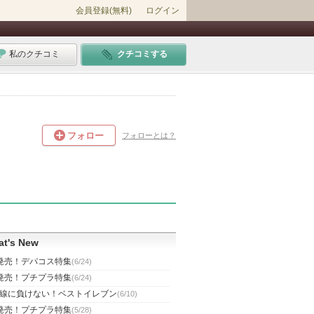
会員登録(無料)
ログイン
私のクチコミ
クチコミする
フォロー
フォローとは？
t's New
発売！デパコス特集
(6/24)
発売！プチプラ特集
(6/24)
線に負けない！ベストイレブン
(6/10)
発売！プチプラ特集
(5/28)