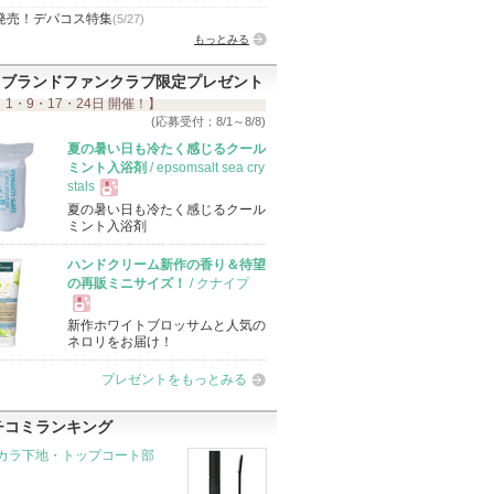
発売！デパコス特集
(5/27)
もっとみる
ブランドファンクラブ限定プレゼント
 1・9・17・24日 開催！】
(応募受付：8/1～8/8)
夏の暑い日も冷たく感じるクール
ミント入浴剤
/ epsomsalt sea cry
stals
夏の暑い日も冷たく感じるクール
現
ミント入浴剤
ハンドクリーム新作の香り＆待望
品
の再販ミニサイズ！
/ クナイプ
新作ホワイトブロッサムと人気の
現
ネロリをお届け！
プレゼントをもっとみる
品
チコミランキング
カラ下地・トップコート部