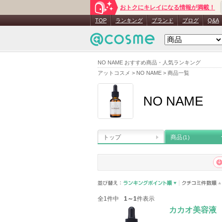
おトクにキレイになる情報が満載！
TOP
ランキング
ブランド
ブログ
Q&A
NO NAME おすすめ商品・人気ランキング
アットコスメ
>
NO NAME
>
商品一覧
NO NAME
トップ
商品
(1)
全1件中
1～1
件表示
カカオ美容液