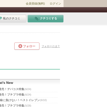
会員登録(無料)
ログイン
私のクチコミ
クチコミする
フォロー
フォローとは？
t's New
発売！デパコス特集
(6/24)
発売！プチプラ特集
(6/24)
線に負けない！ベストイレブン
(6/10)
発売！プチプラ特集
(5/28)