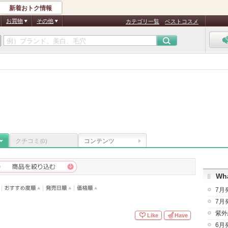
新着おトク情報
お買物
その他
カテゴリ一覧
ベストコスメ
クチコミ
コンテンツ
(0)
Wha
7月
7月
紫外
Like
Have
6月