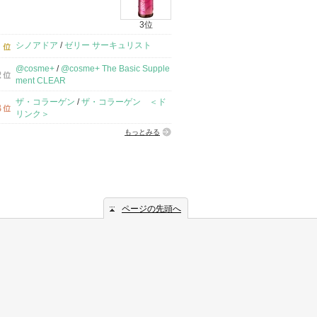
3位
シノアドア
/
ゼリー サーキュリスト
@cosme+
/
@cosme+ The Basic Supple
ment CLEAR
ザ・コラーゲン
/
ザ・コラーゲン ＜ド
リンク＞
もっとみる
ページの先頭へ