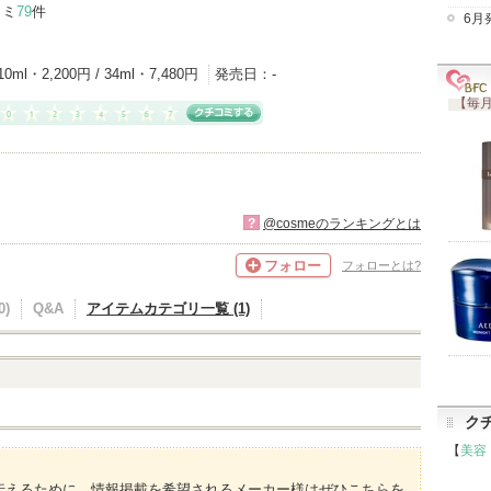
コミ
79
件
6月
10ml・2,200円 / 34ml・7,480円
発売日：
-
【毎月
?
@cosmeのランキングとは
フォロー
フォローとは?
)
Q&A
アイテムカテゴリ一覧 (1)
ク
【
美容
伝えるために、情報掲載を希望されるメーカー様はぜひこちらを