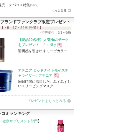
発売！デパコス特集
(5/27)
もっとみる
ブランドファンクラブ限定プレゼント
 1・9・17・24日 開催！】
(応募受付：8/1～8/8)
【現品20名様】人気No.1チーク
をプレゼント！
/ LoNLy
透明感を引き出すモーヴカラー
現
品
アテニア ミッドナイトモイスチ
ャライザー
/ アテニア
睡眠時間に着目した、みずみずし
現
いスリーピングマスク
品
プレゼントをもっとみる
チコミランキング
・健康サプリメント部門
】