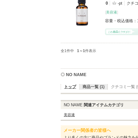
0
-pt
クチ
[
美容液
]
容量・税込価格：
全1件中
1～1
件表示
NO NAME
トップ
商品一覧 (1)
クチコミ一覧 (0
NO NAME
関連アイテムカテゴリ
美容液
メーカー関係者の皆様へ
より多くの方に商品やブランドの魅力を