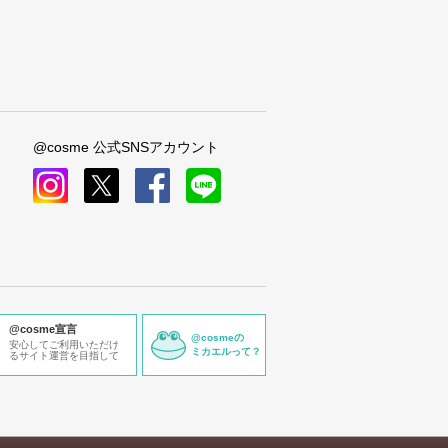
@cosme 公式SNSアカウント
instagram
x
facebook
line
@cosme宣言
@cosmeの
安心してご利用いただけ
ミカエルって？
るサイト運営を目指して