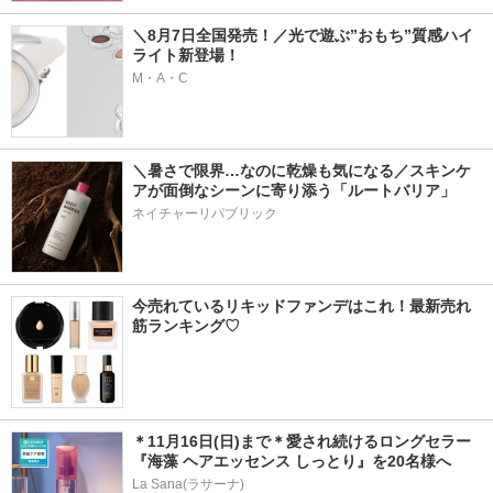
＼8月7日全国発売！／光で遊ぶ”おもち”質感ハイ
ライト新登場！
M・A・C
＼暑さで限界…なのに乾燥も気になる／スキンケ
アが面倒なシーンに寄り添う「ルートバリア」
ネイチャーリパブリック
今売れているリキッドファンデはこれ！最新売れ
筋ランキング♡
＊11月16日(日)まで＊愛され続けるロングセラー
『海藻 ヘアエッセンス しっとり』を20名様へ
La Sana(ラサーナ)