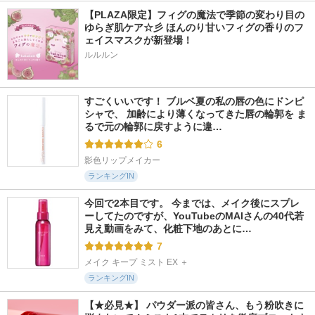
【PLAZA限定】フィグの魔法で季節の変わり目の
ゆらぎ肌ケア☆彡 ほんのり甘いフィグの香りのフ
ェイスマスクが新登場！
ルルルン
すごくいいです！ ブルベ夏の私の唇の色にドンピ
シャで、 加齢により薄くなってきた唇の輪郭を ま
るで元の輪郭に戻すように違…
6
影色リップメイカー
ランキングIN
今回で2本目です。 今までは、メイク後にスプレ
ーしてたのですが、YouTubeのMAIさんの40代若
見え動画をみて、化粧下地のあとに…
7
メイク キープ ミスト EX ＋
ランキングIN
【★必見★】 パウダー派の皆さん、もう粉吹きに