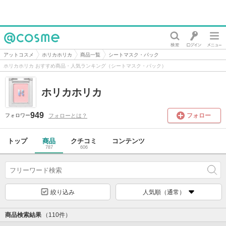
@cosme
アットコスメ
ホリカホリカ
商品一覧
シートマスク・パック
ホリカホリカ おすすめ商品・人気ランキング（シートマスク・パック）
ホリカホリカ
949
フォロー
フォローとは？
フォロワー
トップ
商品
クチコミ
コンテンツ
787
606
絞り込み
人気順（通常）
商品検索結果
（110件）