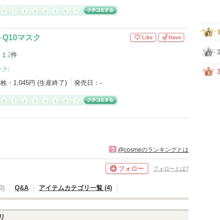
Q10マスク
Like
Have
コミ
2
件
ック
]
×3枚・1,045円 (生産終了)
発売日：
-
?
@cosmeのランキングとは
フォロー
フォローとは?
)
Q&A
アイテムカテゴリ一覧 (4)
リ