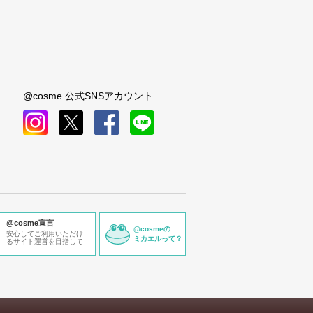
@cosme 公式SNSアカウント
instagram
x
facebook
line
@cosme宣言
@cosmeの
安心してご利用いただけ
ミカエルって？
るサイト運営を目指して