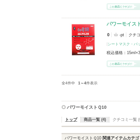
パワーモイスト
0
-pt
クチ
[
シートマスク・パ
税込価格：
15ml
全4件中
1～4
件表示
パワーモイストＱ10
トップ
商品一覧 (4)
クチコミ一覧 (0
パワーモイストＱ10
関連アイテムカテゴ