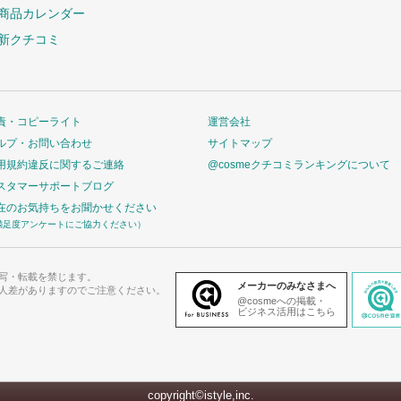
商品カレンダー
新クチコミ
責・コピーライト
運営会社
ルプ・お問い合わせ
サイトマップ
用規約違反に関するご連絡
@cosmeクチコミランキングについて
スタマーサポートブログ
在のお気持ちをお聞かせください
満足度アンケートにご協力ください）
写・転載を禁じます。
メーカーのみなさまへ
人差がありますのでご注意ください。
@cosmeへの掲載・
ビジネス活用はこちら
copyright©istyle,inc.