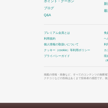
ポイント・クーポン
新
ブログ
最
Q&A
プレミアム会員とは
免
利用規約
ヘ
個人情報の取扱いについて
利
クッキー（cookie）等利用ポリシー
カ
プライバシーガイド
現
（
掲載の情報・画像など、すべてのコンテンツの無断複
クチコミなどの投稿はあくまで投稿者の感想です。個