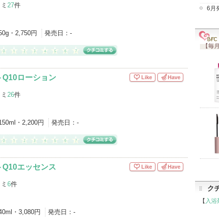
コミ
27
件
6月
50g・2,750円
発売日：
-
【毎月
Q10ローション
Like
Have
コミ
26
件
150ml・2,200円
発売日：
-
Q10エッセンス
Like
Have
コミ
6
件
ク
【
入浴
40ml・3,080円
発売日：
-