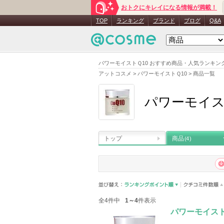
おトクにキレイになる情報が満載！
TOP
ランキング
ブランド
ブログ
Q&A
パワーモイストＱ10 おすすめ商品・人気ランキン
アットコスメ
>
パワーモイストＱ10
>
商品一覧
パワーモイス
トップ
商品
(4)
全4件中
1～4
件表示
パワーモイスト