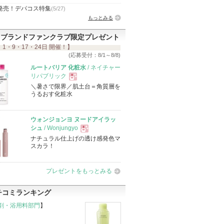
発売！デパコス特集
(5/27)
もっとみる
ブランドファンクラブ限定プレゼント
 1・9・17・24日 開催！】
(応募受付：8/1～8/8)
ルートバリア 化粧水
/ ネイチャー
リパブリック
＼暑さで限界／肌土台＝角質層を
現
うるおす化粧水
品
ウォンジョンヨ ヌードアイラッ
シュ
/ Wonjungyo
ナチュラル仕上げの透け感発色マ
現
スカラ！
品
プレゼントをもっとみる
チコミランキング
剤・浴用料部門
】