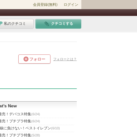
会員登録(無料)
ログイン
私のクチコミ
クチコミする
フォロー
フォローとは？
t's New
発売！デパコス特集
(6/24)
発売！プチプラ特集
(6/24)
線に負けない！ベストイレブン
(6/10)
発売！プチプラ特集
(5/28)