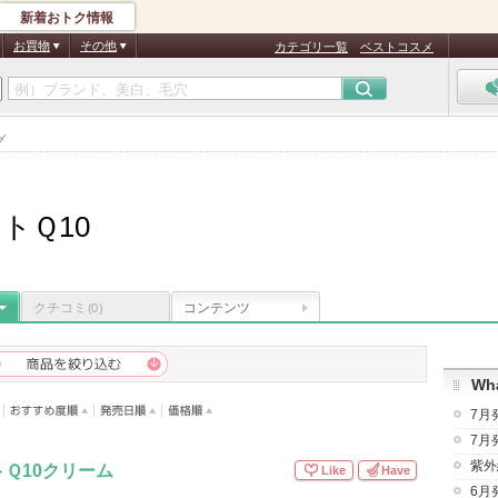
新着おトク情報
お買物
その他
カテゴリ一覧
ベストコスメ
グ
トＱ10
クチコミ
コンテンツ
(0)
Wha
7月
7月
紫外
Ｑ10クリーム
Like
Have
6月