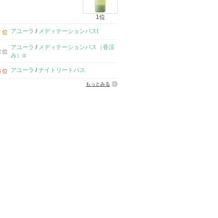
1位
アユーラ
/
メディテーションバスt
アユーラ
/
メディテーションバス（香涼
み）α
アユーラ
/
ナイトリートバス
もっとみる