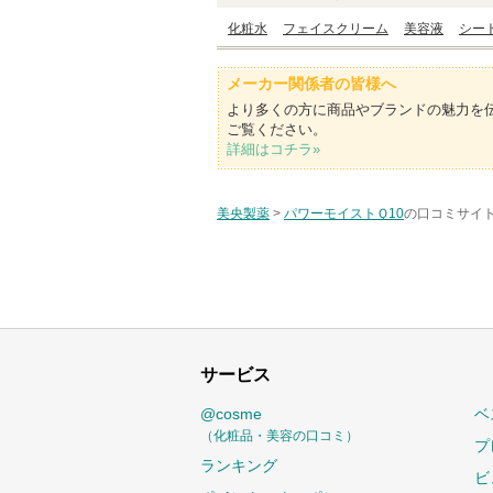
化粧水
フェイスクリーム
美容液
シー
メーカー関係者の皆様へ
より多くの方に商品やブランドの魅力を
ご覧ください。
詳細はコチラ»
美央製薬
>
パワーモイストＱ10
の口コミサイト
サービス
@cosme
ベ
（化粧品・美容の口コミ）
プ
ランキング
ビ