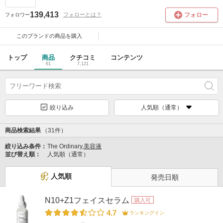
139,413
フォロー
フォローとは？
フォロワー
このブランドの
商品を購入
トップ
商品
クチコミ
コンテンツ
61
7,121
絞り込み
人気順（通常）
商品検索結果
（31件）
絞り込み条件：
The Ordinary,
美容液
並び替え順：
人気順（通常）
人気順
発売日順
N10+Z1フェイスセラム
購入可
4.7
ランキングイン