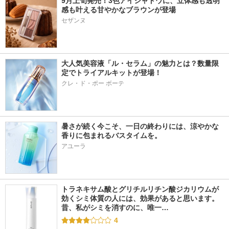
9月上旬発売！3色アイシャドウに、立体感も透明
感も叶える甘やかなブラウンが登場
大人気美容液「ル・セラム」の魅力とは？数量限
定でトライアルキットが登場！
クレ・ド・ポー ボーテ
暑さが続く今こそ、一日の終わりには、涼やかな
香りに包まれるバスタイムを。
アユーラ
トラネキサム酸とグリチルリチン酸ジカリウムが
効くシミ体質の人には、効果があると思います。 
昔、私がシミを消すのに、唯一…
4