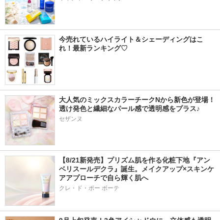
今売れているハイライト＆シェーディングはこ
れ！最新ランキング♡
大人気のミックスカラーチークNから新色が登場！
透け発色と繊細なパール感で透明感をプラス♪
セザンヌ
【8/21新発売】プリズム肌を作る化粧下地『アン
ベリスールデクラ』誕生。メイクアップ×スキンケ
アアプローチで自ら輝く肌へ
クレ・ド・ポー ボーテ