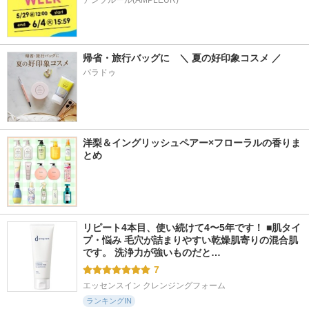
アンプルール(AMPLEUR)
帰省・旅行バッグに　＼ 夏の好印象コスメ ／
パラドゥ
洋梨＆イングリッシュペアー×フローラルの香りま
とめ
リピート4本目、使い続けて4〜5年です！ ■肌タイ
プ・悩み 毛穴が詰まりやすい乾燥肌寄りの混合肌
です。 洗浄力が強いものだと…
7
エッセンスイン クレンジングフォーム
ランキングIN