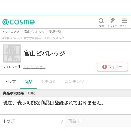
@cosme
アットコスメ
富山ビバレッジ
商品一覧
富山ビバレッジ おすすめ商品・人気ランキング
富山ビバレッジ
0
フォロー
フォローとは？
フォロワー
トップ
商品
クチコミ
コンテンツ
0
0
商品検索結果
（0件）
現在、表示可能な商品は登録されておりません。
トップ
商品
(0)