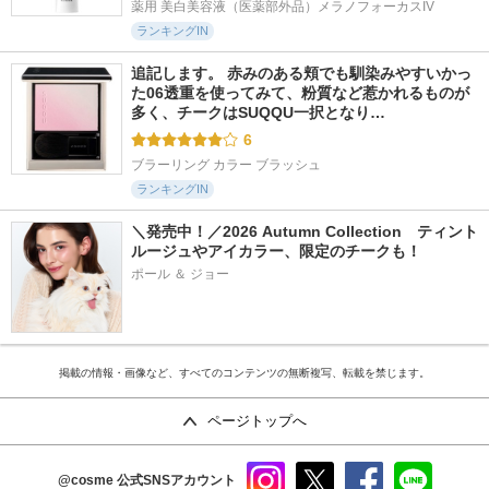
薬用 美白美容液（医薬部外品）メラノフォーカスIV
ランキングIN
追記します。 赤みのある頬でも馴染みやすいかっ
た06透重を使ってみて、粉質など惹かれるものが
多く、チークはSUQQU一択となり…
6
ブラーリング カラー ブラッシュ
ランキングIN
＼発売中！／2026 Autumn Collection　ティント
ルージュやアイカラー、限定のチークも！
ポール ＆ ジョー
掲載の情報・画像など、すべてのコンテンツの無断複写、転載を禁じます。
ページトップへ
@cosme
公式SNSアカウント