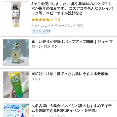
2ヶ月弱使用しました。 鼻や鼻周辺のポツポツ毛
穴が長年の悩みです。 コスデコや色んなクレイパ
ック等、ベビーオイル洗顔など…
5
おうちdeエステ ディープクレイ洗顔
ランキングIN
新しい香りが登場！ポップアップ開催｜ジョー マ
ローン ロンドン
日焼けに注意！ほてったお肌に今すぐ水分補給
メンターム
＼名古屋に大集合／ネイリパ夏のおすすめアイテ
ムを体験できるPOPUPイベントを開催♪
ネイチャーリパブリック