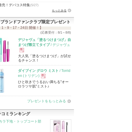
発売！デパコス特集
(5/27)
もっとみる
ブランドファンクラブ限定プレゼント
 1・9・17・24日 開催！】
(応募受付：8/1～8/8)
デジャヴュ「塗るつけまつげ」自
まつげ際立てタイプ
/ デジャヴュ
大人気「塗るつけまつげ」が試せ
現
るチャンス！
ダイブイン グロウ ミスト
/ Torrid
品
en (トリデン)
ひと吹きでうるおい満ちる"オー
現
ロラツヤ肌"ミスト♪
品
プレゼントをもっとみる
チコミランキング
カラ下地・トップコート部