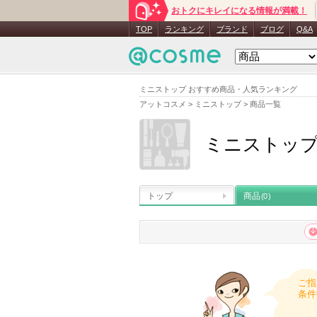
おトクにキレイになる情報が満載！
TOP
ランキング
ブランド
ブログ
Q&A
ミニストップ おすすめ商品・人気ランキング
アットコスメ
>
ミニストップ
>
商品一覧
ミニストッ
トップ
商品
(0)
ご指
条件