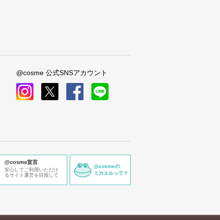
@cosme 公式SNSアカウント
instagram
x
facebook
line
@cosme宣言
@cosmeの
安心してご利用いただけ
ミカエルって？
るサイト運営を目指して