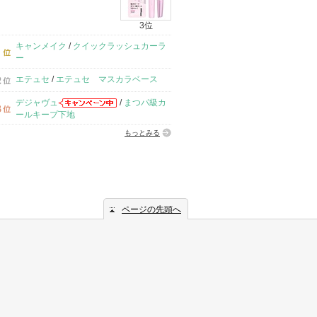
3位
キャンメイク
/
クイックラッシュカーラ
ー
エテュセ
/
エテュセ マスカラベース
デジャヴュ
/
まつパ級カ
ールキープ下地
もっとみる
ページの先頭へ