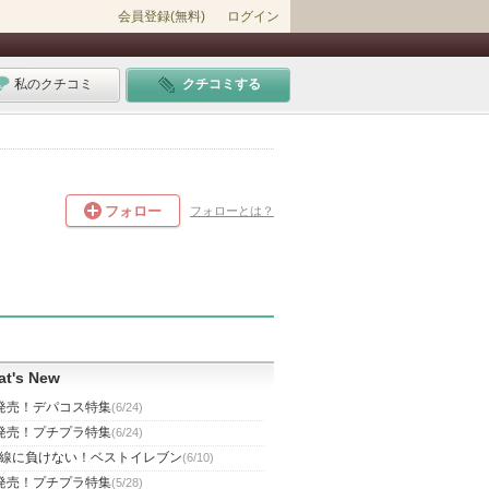
会員登録(無料)
ログイン
私のクチコミ
クチコミする
フォロー
フォローとは？
t's New
発売！デパコス特集
(6/24)
発売！プチプラ特集
(6/24)
線に負けない！ベストイレブン
(6/10)
発売！プチプラ特集
(5/28)