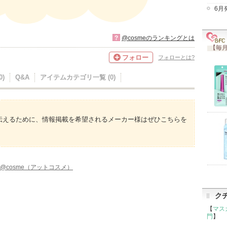
6月
?
@cosmeのランキングとは
【毎月
フォロー
フォローとは?
)
Q&A
アイテムカテゴリ一覧 (0)
伝えるために、情報掲載を希望されるメーカー様はぜひこちらを
@cosme（アットコスメ）
ク
【
マス
門
】