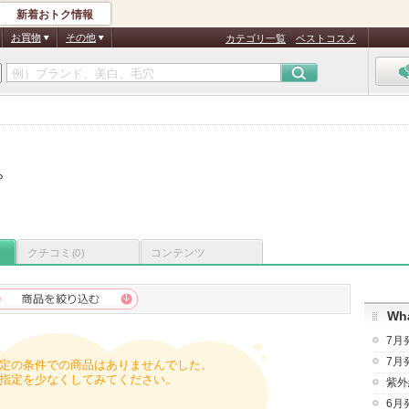
新着おトク情報
お買物
その他
カテゴリ一覧
ベストコスメ
プ
クチコミ
コンテンツ
(0)
Wha
7月
7月
定の条件での商品はありませんでした。
指定を少なくしてみてください。
紫外
6月