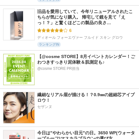
旧品を愛用していて、今年リニューアルされたこ
ちらが気になり購入。 帰宅して鏡を見て「え
っ！？」と驚くほどこの製品の良さ…
6
ディオール フォーエヴァー フルイド スキン グロウ
ランキングIN
【@cosme STORE】8月イベントカレンダー！ご
わつきすっきり泥体験＆肌測定も♪
@cosme STORE PR担当
繊細なリアル眉が描ける！？0.9㎜の超細芯アイブ
ロウ！
セザンヌ
今日は"やわらかい目元"の日。3650 WP(ウォータ
ープルーフ)マスカラブラウンの選び方