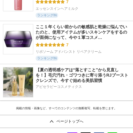
7
エッセンスインヘアミルク
ランキングIN
ここ１年くらい前からの敏感肌と乾燥に悩んでい
たのと、使用アイテムが多いスキンケアをするの
が面倒になって、今や１軍コスメ…
7
リポソーム アドバンスト リペアクリーム
ランキングIN
【夏の透明感ケアは“落とすこと”から見直し
を！】毛穴汚れ・ゴワつきに寄り添うRJブースト
クレンズで、今すぐ始める美肌習慣
アピセラピーコスメティクス
掲載の情報・画像など、すべてのコンテンツの無断複写、転載を禁じます。
ページトップへ