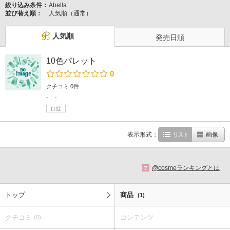
絞り込み条件：
Abella
並び替え順：
人気順（通常）
人気順
発売日順
10色パレット
0
クチコミ 0件
-
-
口紅
表示形式：
リスト
画像
@cosmeランキングとは
?
トップ
商品
(1)
クチコミ
コンテンツ
(0)