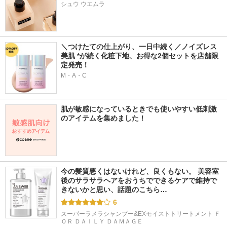
シュウ ウエムラ
＼つけたての仕上がり、一日中続く／ノイズレス
美肌 *が続く化粧下地、お得な2個セットを店舗限
定発売！
M・A・C
肌が敏感になっているときでも使いやすい低刺激
のアイテムを集めました！
今の髪質悪くはないけれど、良くもない。 美容室
後のサラサラヘアをおうちでできるケアで維持で
きないかと思い、話題のこちら…
6
スーパーラメラシャンプー&EXモイストトリートメント Ｆ
ＯＲ ＤＡＩＬＹ ＤＡＭＡＧＥ