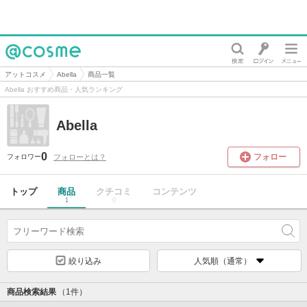
@cosme
アットコスメ
Abella
商品一覧
Abella おすすめ商品・人気ランキング
Abella
0
フォロー
フォローとは？
フォロワー
トップ
商品
クチコミ
コンテンツ
1
0
絞り込み
人気順（通常）
商品検索結果
（1件）