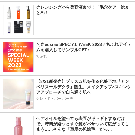
クレンジングから美容液まで！「毛穴ケア」総ま
とめ！
＼＠cosme SPECIAL WEEK 2023／ちふれアイテ
ムを購入してサンプルGET♪
ちふれ
【8/21新発売】プリズム肌を作る化粧下地『アン
ベリスールデクラ』誕生。メイクアップ×スキンケ
アアプローチで自ら輝く肌へ
クレ・ド・ポー ボーテ
ヘアオイルを塗っても表面がギトギトするだけ
で、時間が経つとすぐ髪がパサついて広がってし
まう……そんな「重度の乾燥毛」だっ…