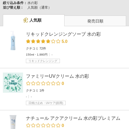
絞り込み条件：
水の彩
並び替え順：
人気順（通常）
人気順
発売日順
リキッドクレンジングソープ 水の彩
5.0
クチコミ 72件
150ml・1,980円
-
リキッドクレンジング
ファミリーUVクリーム 水の彩
0
クチコミ 1件
-
-
日焼け止め・UVケア(顔用)
ナチュール アクアクリーム 水の彩プレミアム
0