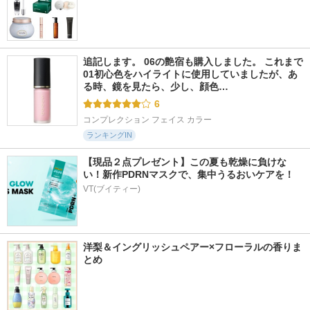
追記します。 06の艶宿も購入しました。 これまで
01初心色をハイライトに使用していましたが、あ
る時、鏡を見たら、少し、顔色…
6
コンプレクション フェイス カラー
ランキングIN
【現品２点プレゼント】この夏も乾燥に負けな
い！新作PDRNマスクで、集中うるおいケアを！
VT(ブイティー)
洋梨＆イングリッシュペアー×フローラルの香りま
とめ