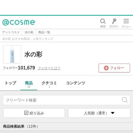
@cosme
アットコスメ
水の彩
商品一覧
水の彩 おすすめ商品・人気ランキング
水の彩
101,679
フォロー
フォローとは？
フォロワー
トップ
商品
クチコミ
コンテンツ
12
1
絞り込み
人気順（通常）
商品検索結果
（12件）