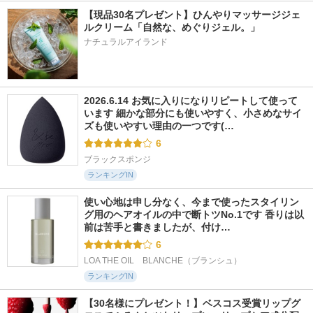
【現品30名プレゼント】ひんやりマッサージジェ
ルクリーム「自然な、めぐりジェル。」
ナチュラルアイランド
2026.6.14 お気に入りになりリピートして使って
います 細かな部分にも使いやすく、小さめなサイ
ズも使いやすい理由の一つです(…
6
ブラックスポンジ
ランキングIN
使い心地は申し分なく、今まで使ったスタイリン
グ用のヘアオイルの中で断トツNo.1です 香りは以
前は苦手と書きましたが、付け…
6
LOA THE OIL　BLANCHE（ブランシュ）
ランキングIN
【30名様にプレゼント！】ベスコス受賞リップグ