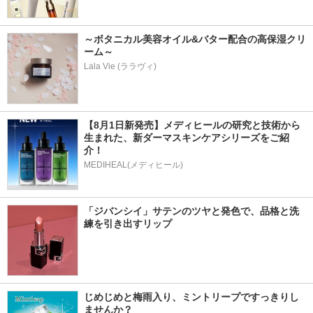
～ボタニカル美容オイル&バター配合の高保湿クリ
ーム～
Lala Vie (ララヴィ)
【8月1日新発売】メディヒールの研究と技術から
生まれた、新ダーマスキンケアシリーズをご紹
介！
MEDIHEAL(メディヒール)
「ジバンシイ」サテンのツヤと発色で、品格と洗
練を引き出すリップ
じめじめと梅雨入り、ミントリープですっきりし
ませんか？