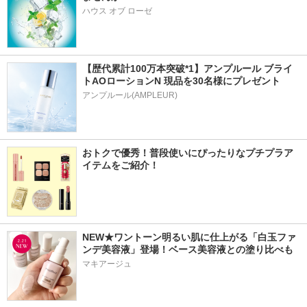
ハウス オブ ローゼ
【歴代累計100万本突破*1】アンプルール ブライ
トAOローションN 現品を30名様にプレゼント
アンプルール(AMPLEUR)
おトクで優秀！普段使いにぴったりなプチプラア
イテムをご紹介！
NEW★ワントーン明るい肌に仕上がる「白玉ファ
ンデ美容液」登場！ベース美容液との塗り比べも
マキアージュ