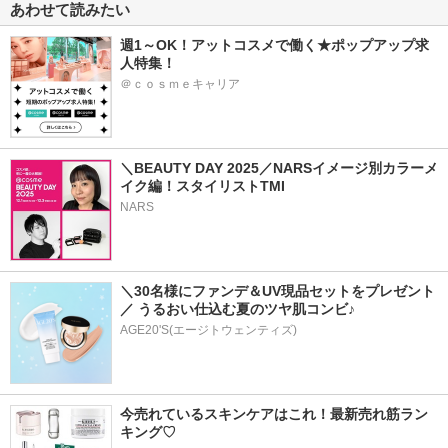
あわせて読みたい
週1～OK！アットコスメで働く★ポップアップ求
人特集！
＠ｃｏｓｍｅキャリア
＼BEAUTY DAY 2025／NARSイメージ別カラーメ
イク編！スタイリストTMI
NARS
＼30名様にファンデ＆UV現品セットをプレゼント
／ うるおい仕込む夏のツヤ肌コンビ♪
AGE20'S(エージトウェンティズ)
今売れているスキンケアはこれ！最新売れ筋ラン
キング♡