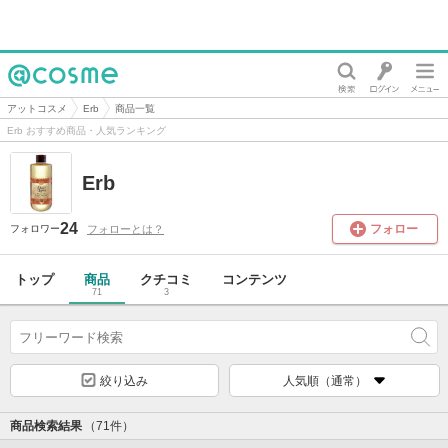
@cosme
アットコスメ
Erb
商品一覧
Erb おすすめ商品・人気ランキング
Erb
24
フォロー
フォローとは？
フォロワー
トップ
商品
クチコミ
コンテンツ
71
3
絞り込み
人気順（通常）
商品検索結果
（71件）