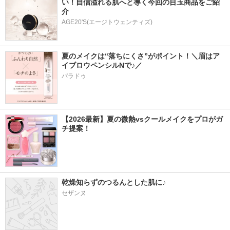
い！自信溢れる肌へと導く今回の目玉商品をご紹
介
AGE20'S(エージトウェンティズ)
夏のメイクは“落ちにくさ”がポイント！＼眉はア
イブロウペンシルNで♪／
パラドゥ
【2026最新】夏の微熱vsクールメイクをプロがガ
チ提案！
乾燥知らずのつるんとした肌に♪
セザンヌ