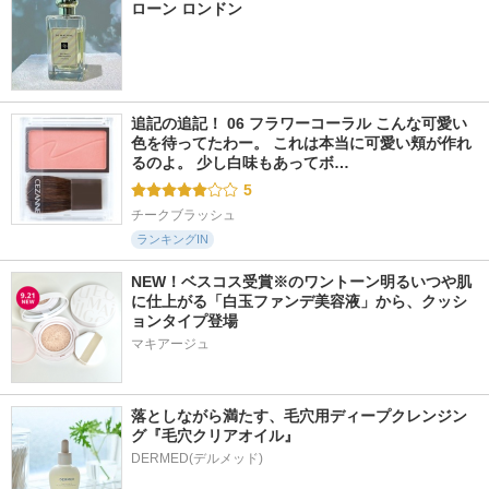
ローン ロンドン
追記の追記！ 06 フラワーコーラル こんな可愛い
色を待ってたわー。 これは本当に可愛い頬が作れ
るのよ。 少し白味もあってボ…
5
チークブラッシュ
ランキングIN
NEW！ベスコス受賞※のワントーン明るいつや肌
に仕上がる「白玉ファンデ美容液」から、クッシ
ョンタイプ登場
マキアージュ
落としながら満たす、毛穴用ディープクレンジン
グ『毛穴クリアオイル』