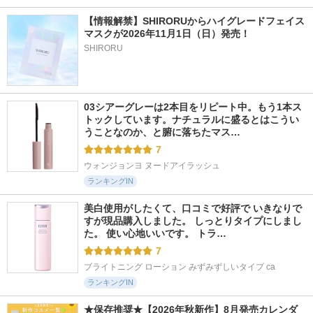
【情報解禁】SHIRORUからハイグレードフェイス
マスクが2026年11月1日（日）発売！
SHIRORU
03シアーグレーは2本目をリピート中。もう1本ス
トックしています。ナチュラルに盛るとはこうい
うことなのか、と腑に落ちたマス…
7
ウォンジョンヨ ヌードアイラッシュ
ランキングIN
美白使用がしたくて、口コミで好評で いきなりで
すが現品購入しました。 しっとりタイプにしまし
た。 使い心地いいです。 トラ…
7
ブライトニング ローション みずみずしいタイプ ca
ランキングIN
★保存推奨★【2026年秋新作】8月発売カレンダ