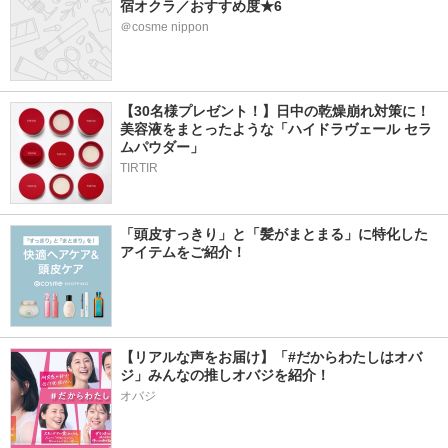
宿オクラ／おすすめ度★6
＠cosme nippon
【30名様プレゼント！】日中の乾燥崩れ対策に！
美容液をまとったような「ハイドラヴェール セラ
ムパウダー」
TIRTIR
「頭皮すっきり」と「髪がまとまる」に特化した
アイテムをご紹介！
【リアルな声をお届け】「#だからわたしはオバ
ジ」みんなの推しオバジを紹介！
オバジ