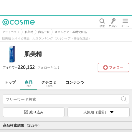
@cosme
アットコスメ
肌美精
商品一覧
スキンケア・基礎化粧品
肌美精 おすすめ商品・人気ランキング（スキンケア・基礎化粧品）
肌美精
220,152
フォロー
フォローとは？
フォロワー
トップ
商品
クチコミ
コンテンツ
262
2,825
絞り込み
人気順（通常）
商品検索結果
（252件）