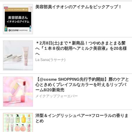
美容部員イチオシのアイテムをピックアップ！
＊2月8日(土)まで＊新商品！つやめきまとまる髪
へ『１本８役の朝用ヘアミルク美容液』を20名様
へ
La Sana(ラサーナ)
【@cosme SHOPPING先行予約開始】唇のケアと
心ときめくプレイフルなカラーを叶えるリップバ
ーム8/20新発売
メイクアップフォーエバー
洋梨＆イングリッシュペアー×フローラルの香りま
とめ