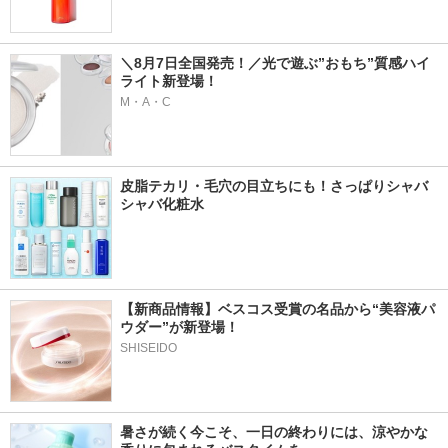
＼8月7日全国発売！／光で遊ぶ”おもち”質感ハイ
ライト新登場！
M・A・C
皮脂テカリ・毛穴の目立ちにも！さっぱりシャバ
シャバ化粧水
【新商品情報】ベスコス受賞の名品から“美容液パ
ウダー”が新登場！
SHISEIDO
暑さが続く今こそ、一日の終わりには、涼やかな