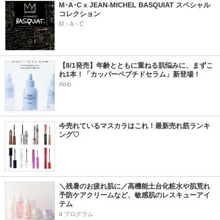
M･A･C x JEAN-MICHEL BASQUIAT スペシャル
コレクション
M・A・C
【8/1発売】年齢とともに重ねる肌悩みに、まずこ
れ1本！「カッパーペプチドセラム」新登場！
Abib
今売れているマスカラはこれ！最新売れ筋ランキ
ング♡
＼残暑のお疲れ肌に／高機能土台化粧水や肌荒れ
予防ケアクリームなど、敏感肌のレスキューアイ
テム
d プログラム