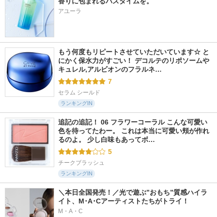
香りに包まれるバスタイムを。
アユーラ
もう何度もリピートさせていただいています☆ と
にかく保水力がすごい！ デコルテのリポソームや
キュレル,アルビオンのフラルネ…
7
セラム シールド
ランキングIN
追記の追記！ 06 フラワーコーラル こんな可愛い
色を待ってたわー。 これは本当に可愛い頬が作れ
るのよ。 少し白味もあってボ…
5
チークブラッシュ
ランキングIN
＼本日全国発売！／光で遊ぶ”おもち”質感ハイラ
イト、M･A･Cアーティストたちがトライ！
M・A・C