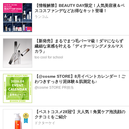
【情報解禁】BEAUTY DAY限定！人気美容液＆ベ
スコスファンデなどお得なキット登場！
ランコム
【新発売】まるでまつ毛パーマ級！ダマにならず
繊細な束感を叶える「ディテーリングメタルマス
カラ」
too cool for school
【@cosme STORE】8月イベントカレンダー！ご
わつきすっきり泥体験＆肌測定も♪
@cosme STORE PR担当
【ベストコスメ28冠*】大人気！角質ケア泡洗顔の
クチコミをご紹介
ドクターケイ