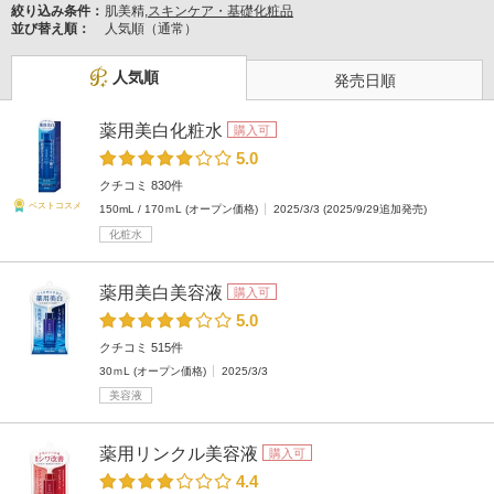
絞り込み条件：
肌美精,
スキンケア・基礎化粧品
並び替え順：
人気順（通常）
人気順
発売日順
薬用美白化粧水
購入可
5.0
クチコミ 830件
ベストコスメ
150mL / 170ｍL (オープン価格)
2025/3/3 (2025/9/29追加発売)
化粧水
薬用美白美容液
購入可
5.0
クチコミ 515件
30ｍL (オープン価格)
2025/3/3
美容液
薬用リンクル美容液
購入可
4.4